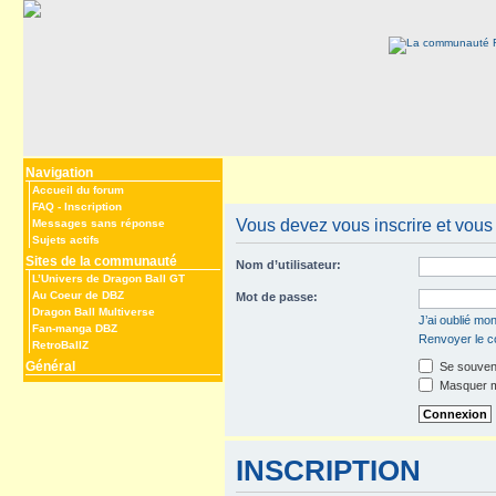
Navigation
Accueil du forum
FAQ
-
Inscription
Vous devez vous inscrire et vous c
Messages sans réponse
Sujets actifs
Sites de la communauté
Nom d’utilisateur:
L’Univers de Dragon Ball GT
Au Coeur de DBZ
Mot de passe:
Dragon Ball Multiverse
J’ai oublié mo
Fan-manga DBZ
Renvoyer le co
RetroBallZ
Général
Se souveni
Masquer mo
INSCRIPTION