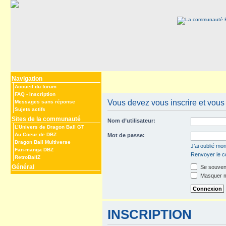
Navigation
Accueil du forum
FAQ
-
Inscription
Vous devez vous inscrire et vous c
Messages sans réponse
Sujets actifs
Sites de la communauté
Nom d’utilisateur:
L’Univers de Dragon Ball GT
Au Coeur de DBZ
Mot de passe:
Dragon Ball Multiverse
J’ai oublié mo
Fan-manga DBZ
Renvoyer le co
RetroBallZ
Général
Se souveni
Masquer mo
INSCRIPTION