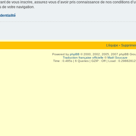
vant de vous inscrire, assurez-vous d’avoir pris connaissance de nos conditions d’uti
s de votre navigation.
dentialité
L’équipe
•
Supprimer
Powered by
phpBB
© 2000, 2002, 2005, 2007 phpBB Gro
Traduction française officielle
©
Maël Soucaze
Time : 0.485s | 6 Queries | GZIP : Off | Load : 0.29882812