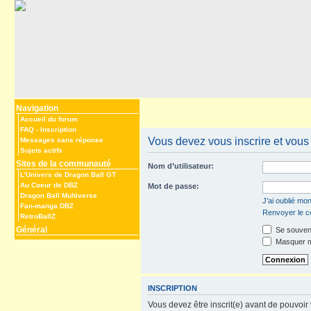
Navigation
Accueil du forum
FAQ
-
Inscription
Vous devez vous inscrire et vous c
Messages sans réponse
Sujets actifs
Sites de la communauté
Nom d’utilisateur:
L’Univers de Dragon Ball GT
Au Coeur de DBZ
Mot de passe:
Dragon Ball Multiverse
J’ai oublié mo
Fan-manga DBZ
Renvoyer le co
RetroBallZ
Général
Se souveni
Masquer mo
INSCRIPTION
Vous devez être inscrit(e) avant de pouvoir