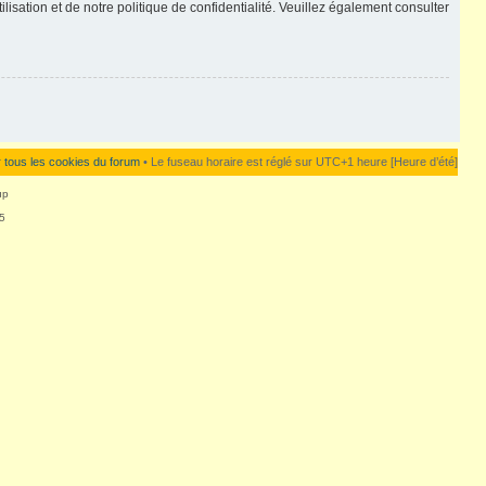
lisation et de notre politique de confidentialité. Veuillez également consulter
 tous les cookies du forum
• Le fuseau horaire est réglé sur UTC+1 heure [Heure d’été]
up
5