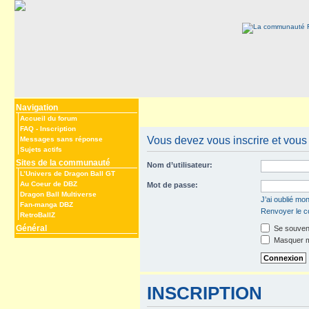
Navigation
Accueil du forum
FAQ
-
Inscription
Vous devez vous inscrire et vous c
Messages sans réponse
Sujets actifs
Sites de la communauté
Nom d’utilisateur:
L’Univers de Dragon Ball GT
Au Coeur de DBZ
Mot de passe:
Dragon Ball Multiverse
J’ai oublié mo
Fan-manga DBZ
Renvoyer le co
RetroBallZ
Général
Se souveni
Masquer mo
INSCRIPTION