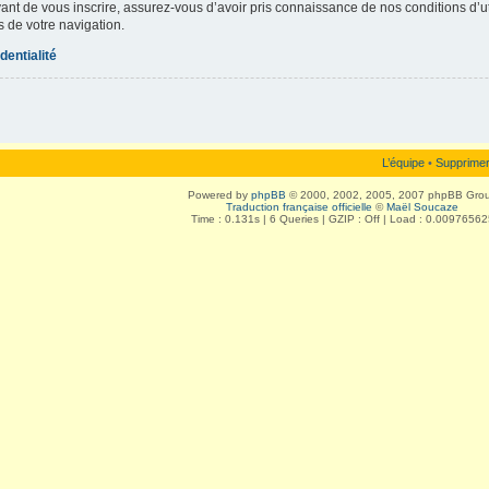
vant de vous inscrire, assurez-vous d’avoir pris connaissance de nos conditions d’uti
s de votre navigation.
dentialité
L’équipe
•
Supprimer
Powered by
phpBB
© 2000, 2002, 2005, 2007 phpBB Gro
Traduction française officielle
©
Maël Soucaze
Time : 0.131s | 6 Queries | GZIP : Off | Load : 0.00976562