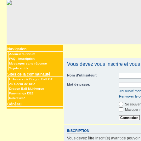
Navigation
Accueil du forum
FAQ
-
Inscription
Vous devez vous inscrire et vous c
Messages sans réponse
Sujets actifs
Sites de la communauté
Nom d’utilisateur:
L’Univers de Dragon Ball GT
Au Coeur de DBZ
Mot de passe:
Dragon Ball Multiverse
J’ai oublié mo
Fan-manga DBZ
Renvoyer le co
RetroBallZ
Général
Se souveni
Masquer mo
INSCRIPTION
Vous devez être inscrit(e) avant de pouvoir