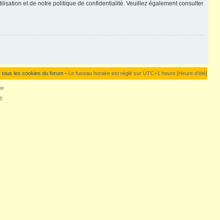
lisation et de notre politique de confidentialité. Veuillez également consulter
 tous les cookies du forum
• Le fuseau horaire est réglé sur UTC+1 heure [Heure d’été]
up
5