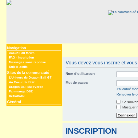
Navigation
Accueil du forum
FAQ
-
Inscription
Vous devez vous inscrire et vous c
Messages sans réponse
Sujets actifs
Sites de la communauté
Nom d’utilisateur:
L’Univers de Dragon Ball GT
Au Coeur de DBZ
Mot de passe:
Dragon Ball Multiverse
J’ai oublié mo
Fan-manga DBZ
Renvoyer le co
RetroBallZ
Général
Se souveni
Masquer mo
INSCRIPTION