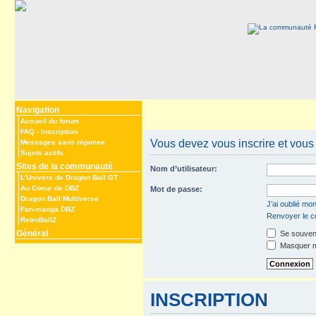
Navigation
Accueil du forum
FAQ
-
Inscription
Vous devez vous inscrire et vous c
Messages sans réponse
Sujets actifs
Sites de la communauté
Nom d’utilisateur:
L’Univers de Dragon Ball GT
Au Coeur de DBZ
Mot de passe:
Dragon Ball Multiverse
J’ai oublié mo
Fan-manga DBZ
Renvoyer le co
RetroBallZ
Général
Se souveni
Masquer mo
INSCRIPTION