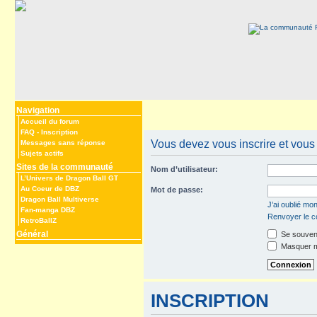
Navigation
Accueil du forum
FAQ
-
Inscription
Vous devez vous inscrire et vous c
Messages sans réponse
Sujets actifs
Sites de la communauté
Nom d’utilisateur:
L’Univers de Dragon Ball GT
Au Coeur de DBZ
Mot de passe:
Dragon Ball Multiverse
J’ai oublié mo
Fan-manga DBZ
Renvoyer le co
RetroBallZ
Général
Se souveni
Masquer mo
INSCRIPTION