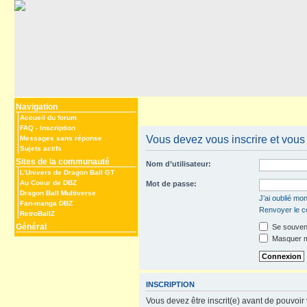
Navigation
Accueil du forum
FAQ
-
Inscription
Vous devez vous inscrire et vous c
Messages sans réponse
Sujets actifs
Sites de la communauté
Nom d’utilisateur:
L’Univers de Dragon Ball GT
Au Coeur de DBZ
Mot de passe:
Dragon Ball Multiverse
J’ai oublié mo
Fan-manga DBZ
Renvoyer le co
RetroBallZ
Général
Se souveni
Masquer mo
INSCRIPTION
Vous devez être inscrit(e) avant de pouvoir