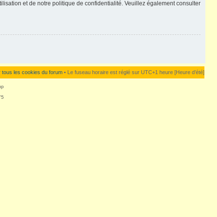
lisation et de notre politique de confidentialité. Veuillez également consulter
 tous les cookies du forum
• Le fuseau horaire est réglé sur UTC+1 heure [Heure d’été]
up
75