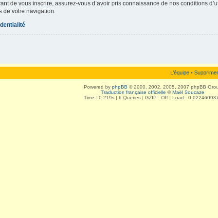
vant de vous inscrire, assurez-vous d’avoir pris connaissance de nos conditions d’uti
s de votre navigation.
dentialité
L’équipe
•
Supprimer
Powered by
phpBB
© 2000, 2002, 2005, 2007 phpBB Gro
Traduction française officielle
©
Maël Soucaze
Time : 0.219s | 6 Queries | GZIP : Off | Load : 0.02246093