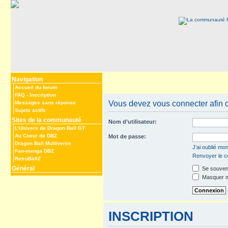
Navigation
Accueil du forum
FAQ
-
Inscription
Vous devez vous connecter afin 
Messages sans réponse
Sujets actifs
Sites de la communauté
Nom d’utilisateur:
L’Univers de Dragon Ball GT
Au Coeur de DBZ
Mot de passe:
Dragon Ball Multiverse
J’ai oublié mo
Fan-manga DBZ
Renvoyer le co
RetroBallZ
Général
Se souveni
Masquer mo
INSCRIPTION