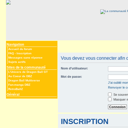
Navigation
Accueil du forum
FAQ
-
Inscription
Vous devez vous connecter afin 
Messages sans réponse
Sujets actifs
Sites de la communauté
Nom d’utilisateur:
L’Univers de Dragon Ball GT
Au Coeur de DBZ
Mot de passe:
Dragon Ball Multiverse
J’ai oublié mo
Fan-manga DBZ
Renvoyer le co
RetroBallZ
Général
Se souveni
Masquer mo
INSCRIPTION