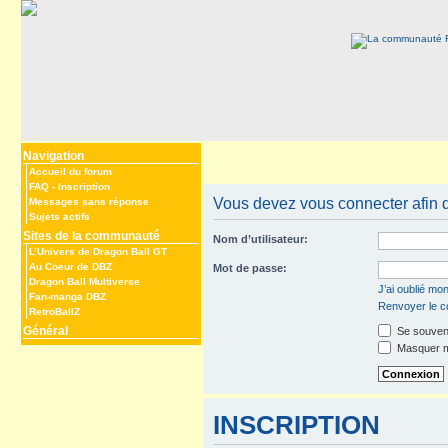
Navigation
Accueil du forum
FAQ
-
Inscription
Vous devez vous connecter afin 
Messages sans réponse
Sujets actifs
Sites de la communauté
Nom d’utilisateur:
L’Univers de Dragon Ball GT
Au Coeur de DBZ
Mot de passe:
Dragon Ball Multiverse
J’ai oublié mo
Fan-manga DBZ
Renvoyer le co
RetroBallZ
Général
Se souveni
Masquer mo
INSCRIPTION