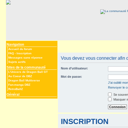
Navigation
Accueil du forum
FAQ
-
Inscription
Vous devez vous connecter afin d
Messages sans réponse
Sujets actifs
Sites de la communauté
Nom d’utilisateur:
L’Univers de Dragon Ball GT
Au Coeur de DBZ
Mot de passe:
Dragon Ball Multiverse
J’ai oublié mo
Fan-manga DBZ
Renvoyer le co
RetroBallZ
Général
Se souveni
Masquer mo
INSCRIPTION