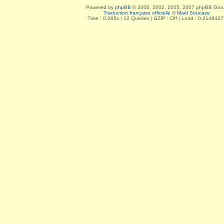
Powered by
phpBB
© 2000, 2002, 2005, 2007 phpBB Gro
Traduction française officielle
©
Maël Soucaze
Time : 0.066s | 12 Queries | GZIP : Off | Load : 0.2148437