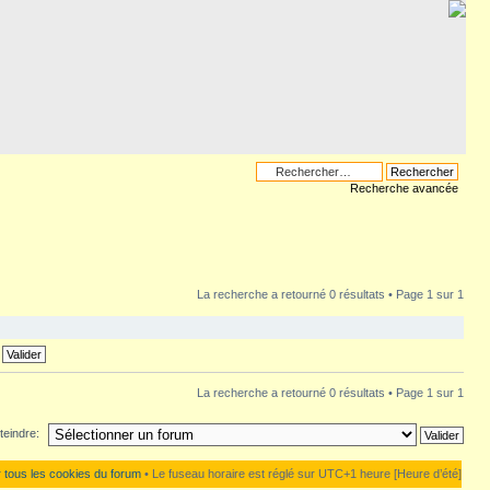
Recherche avancée
La recherche a retourné 0 résultats • Page
1
sur
1
La recherche a retourné 0 résultats • Page
1
sur
1
teindre:
 tous les cookies du forum
• Le fuseau horaire est réglé sur UTC+1 heure [Heure d’été]