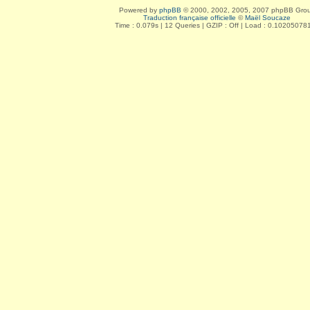
Powered by
phpBB
© 2000, 2002, 2005, 2007 phpBB Gro
Traduction française officielle
©
Maël Soucaze
Time : 0.079s | 12 Queries | GZIP : Off | Load : 0.10205078