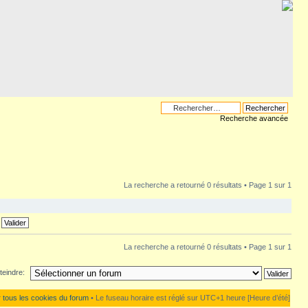
Recherche avancée
La recherche a retourné 0 résultats • Page
1
sur
1
La recherche a retourné 0 résultats • Page
1
sur
1
teindre:
 tous les cookies du forum
• Le fuseau horaire est réglé sur UTC+1 heure [Heure d’été]