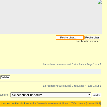
Recherche avancée
La recherche a retourné 0 résultats • Page
1
sur
1
La recherche a retourné 0 résultats • Page
1
sur
1
teindre:
 tous les cookies du forum
• Le fuseau horaire est réglé sur UTC+1 heure [Heure d’été]