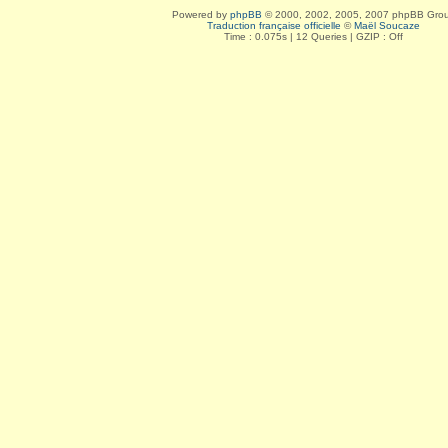
Powered by
phpBB
© 2000, 2002, 2005, 2007 phpBB Gro
Traduction française officielle
©
Maël Soucaze
Time : 0.075s | 12 Queries | GZIP : Off