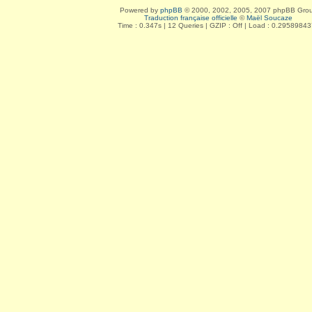
Powered by
phpBB
© 2000, 2002, 2005, 2007 phpBB Gro
Traduction française officielle
©
Maël Soucaze
Time : 0.347s | 12 Queries | GZIP : Off | Load : 0.2958984