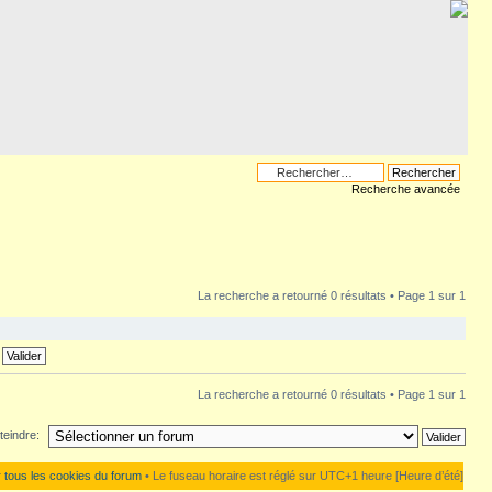
Recherche avancée
La recherche a retourné 0 résultats • Page
1
sur
1
La recherche a retourné 0 résultats • Page
1
sur
1
teindre:
 tous les cookies du forum
• Le fuseau horaire est réglé sur UTC+1 heure [Heure d’été]