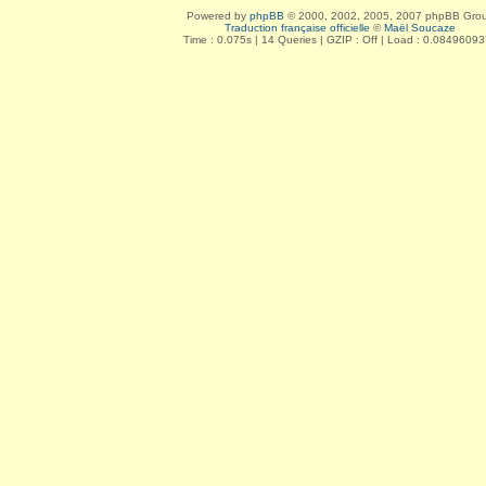
Powered by
phpBB
© 2000, 2002, 2005, 2007 phpBB Gro
Traduction française officielle
©
Maël Soucaze
Time : 0.075s | 14 Queries | GZIP : Off | Load : 0.0849609