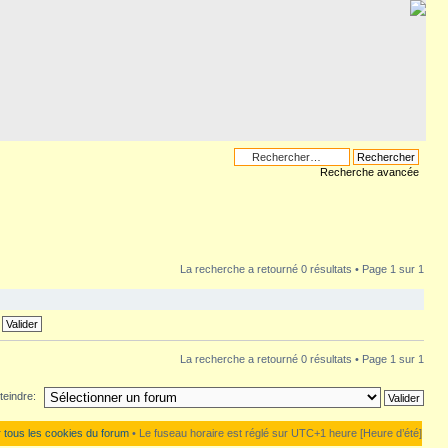
Recherche avancée
La recherche a retourné 0 résultats • Page
1
sur
1
La recherche a retourné 0 résultats • Page
1
sur
1
teindre:
 tous les cookies du forum
• Le fuseau horaire est réglé sur UTC+1 heure [Heure d’été]