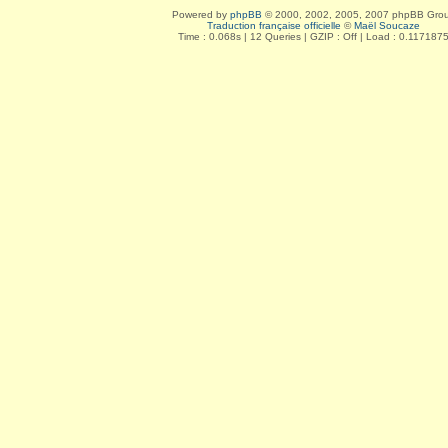
Powered by
phpBB
© 2000, 2002, 2005, 2007 phpBB Gro
Traduction française officielle
©
Maël Soucaze
Time : 0.068s | 12 Queries | GZIP : Off | Load : 0.117187