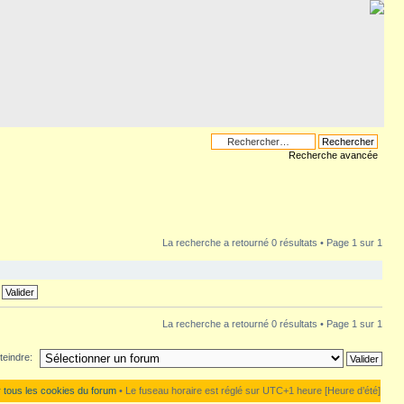
Recherche avancée
La recherche a retourné 0 résultats • Page
1
sur
1
La recherche a retourné 0 résultats • Page
1
sur
1
teindre:
 tous les cookies du forum
• Le fuseau horaire est réglé sur UTC+1 heure [Heure d’été]