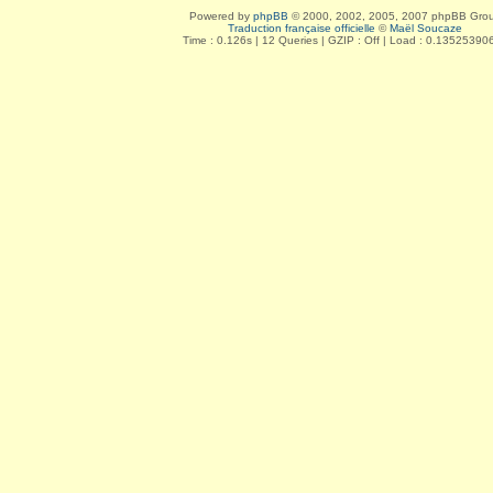
Powered by
phpBB
© 2000, 2002, 2005, 2007 phpBB Gro
Traduction française officielle
©
Maël Soucaze
Time : 0.126s | 12 Queries | GZIP : Off | Load : 0.13525390