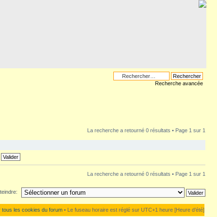
Recherche avancée
La recherche a retourné 0 résultats • Page
1
sur
1
La recherche a retourné 0 résultats • Page
1
sur
1
teindre:
 tous les cookies du forum
• Le fuseau horaire est réglé sur UTC+1 heure [Heure d’été]