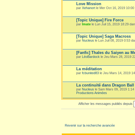
Love Mission
par
Xehanort
le Mer Oct 16, 2019 10:00
[Topic Unique] Fire Force
par
Imate
le Lun Juil 15, 2019 18:29 da
[Topic Unique] Saga Macross
par
Nucleus
le Lun Juil 08, 2019 0:53 d
[Fanfic] Thales du Saiyen au M
par
LéoBardock
le Jeu Mars 28, 2019 
La méditation
par
fcbunited83
le Jeu Mars 14, 2019 1
La continuité dans Dragon Ball
par
Nucleus
le Sam Mars 09, 2019 1:14
Productions Animées
Afficher les messages publiés depuis
Revenir sur la recherche avancée