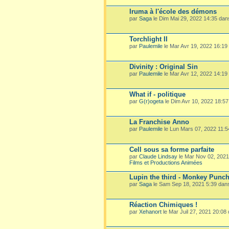
Iruma à l'école des démons
par
Saga
le Dim Mai 29, 2022 14:35 da
Torchlight II
par
Paulemile
le Mar Avr 19, 2022 16:19
Divinity : Original Sin
par
Paulemile
le Mar Avr 12, 2022 14:19
What if - politique
par
G(r)ogeta
le Dim Avr 10, 2022 18:5
La Franchise Anno
par
Paulemile
le Lun Mars 07, 2022 11:
Cell sous sa forme parfaite
par
Claude Lindsay
le Mar Nov 02, 202
Films et Productions Animées
Lupin the third - Monkey Punc
par
Saga
le Sam Sep 18, 2021 5:39 dan
Réaction Chimiques !
par
Xehanort
le Mar Juil 27, 2021 20:08