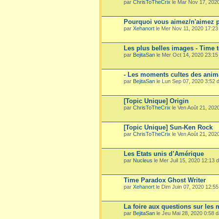
par
ChrisToTheCrix
le Mar Nov 17, 202
Pourquoi vous aimez/n'aimez p
par
Xehanort
le Mer Nov 11, 2020 17:2
Les plus belles images - Time 
par
BejitaSan
le Mer Oct 14, 2020 23:1
- Les moments cultes des ani
par
BejitaSan
le Lun Sep 07, 2020 3:52
[Topic Unique] Origin
par
ChrisToTheCrix
le Ven Août 21, 202
[Topic Unique] Sun-Ken Rock
par
ChrisToTheCrix
le Ven Août 21, 202
Les Etats unis d’Amérique
par
Nucleus
le Mer Juil 15, 2020 12:13
Time Paradox Ghost Writer
par
Xehanort
le Dim Juin 07, 2020 12:5
La foire aux questions sur les
par
BejitaSan
le Jeu Mai 28, 2020 0:58 