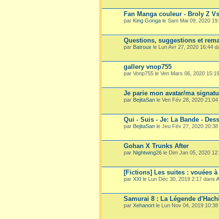
Fan Manga couleur - Broly Z V
par
King Gonga
le Sam Mai 09, 2020 19
Questions, suggestions et rema
par
Batroux
le Lun Avr 27, 2020 16:44 
gallery vnop755
par Vonp755 le Ven Mars 06, 2020 15:1
Je parie mon avatar/ma signatu
par
BejitaSan
le Ven Fév 28, 2020 21:0
Qui - Suis - Je: La Bande - Dess
par
BejitaSan
le Jeu Fév 27, 2020 20:3
Gohan X Trunks After
par
Nightwing26
le Dim Jan 05, 2020 12
[Fictions] Les suites : vouées à
par
XXI
le Lun Déc 30, 2019 2:17 dans
A
Samurai 8 : La Légende d'Hach
par
Xehanort
le Lun Nov 04, 2019 10:3