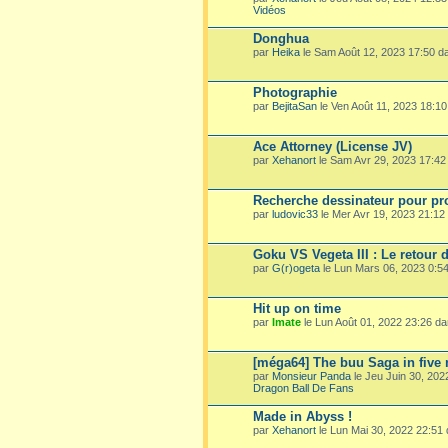
Vidéos
Donghua
par
Heika
le Sam Août 12, 2023 17:50 
Photographie
par
BejitaSan
le Ven Août 11, 2023 18:1
Ace Attorney (License JV)
par
Xehanort
le Sam Avr 29, 2023 17:4
Recherche dessinateur pour pro
par
ludovic33
le Mer Avr 19, 2023 21:1
Goku VS Vegeta III : Le retour 
par
G(r)ogeta
le Lun Mars 06, 2023 0:5
Hit up on time
par
Imate
le Lun Août 01, 2022 23:26 d
[méga64] The buu Saga in five
par
Monsieur Panda
le Jeu Juin 30, 20
Dragon Ball De Fans
Made in Abyss !
par
Xehanort
le Lun Mai 30, 2022 22:51