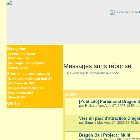
Navigation
Accueil du forum
FAQ
-
Inscription
Messages sans réponse
Messages sans réponse
Sujets actifs
Revenir sur la recherche avancée
Sites de la communauté
L’Univers de Dragon Ball GT
Au Coeur de DBZ
Dragon Ball Multiverse
Fan-manga DBZ
SUJETS
RetroBallZ
[Publicité] Partenariat Dragon B
Général
par
Heika
le Ven Août 07, 2026 12:59 d
Vers un parc d'attraction Drago
par
Saga
le Mar Août 04, 2026 18:40 d
Dragon Ball Project : Multi
par
Xehanort
le Jeu Août 08, 2024 12:3