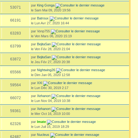
par
King Gonga
53071
le Sam Mai 09, 2020 19:56
par
Batroux
66191
le Lun Avr 27, 2020 16:44
par Vonp755
63283
le Ven Mars 06, 2020 15:19
par
BejitaSan
63799
le Ven Fév 28, 2020 21:04
par
BejitaSan
63872
le Jeu Fév 27, 2020 20:38
par
Nightwing26
65566
le Dim Jan 05, 2020 12:58
par
XXI
59564
le Lun Déc 30, 2019 2:17
par
Xehanort
66072
le Lun Nov 04, 2019 10:38
par
Xehanort
59361
le Mer Oct 16, 2019 10:00
par
Imate
62326
le Lun Juil 15, 2019 18:29
par
Nucleus
62487