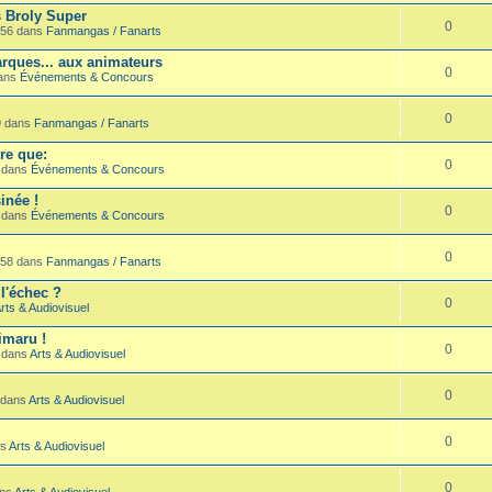
s Broly Super
0
:56 dans
Fanmangas / Fanarts
rques... aux animateurs
0
dans
Événements & Concours
0
9 dans
Fanmangas / Fanarts
re que:
0
4 dans
Événements & Concours
inée !
0
8 dans
Événements & Concours
0
:58 dans
Fanmangas / Fanarts
 l'échec ?
0
rts & Audiovisuel
imaru !
0
8 dans
Arts & Audiovisuel
0
 dans
Arts & Audiovisuel
0
ns
Arts & Audiovisuel
0
ans
Arts & Audiovisuel