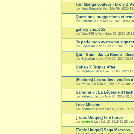
Fan Manga couleur - Broly Z V
par
King Gonga
le Sam Mai 09, 2020 19
Questions, suggestions et rema
par
Batroux
le Lun Avr 27, 2020 16:44 
gallery vnop755
par Vonp755 le Ven Mars 06, 2020 15:1
Je parie mon avatar/ma signatu
par
BejitaSan
le Ven Fév 28, 2020 21:0
Qui - Suis - Je: La Bande - Dess
par
BejitaSan
le Jeu Fév 27, 2020 20:3
Gohan X Trunks After
par
Nightwing26
le Dim Jan 05, 2020 12
[Fictions] Les suites : vouées à
par
XXI
le Lun Déc 30, 2019 2:17 dans
A
Samurai 8 : La Légende d'Hach
par
Xehanort
le Lun Nov 04, 2019 10:3
Love Mission
par
Xehanort
le Mer Oct 16, 2019 10:00
[Topic Unique] Fire Force
par
Imate
le Lun Juil 15, 2019 18:29 da
[Topic Unique] Saga Macross
par
Nucleus
le Lun Juil 08, 2019 0:53 d