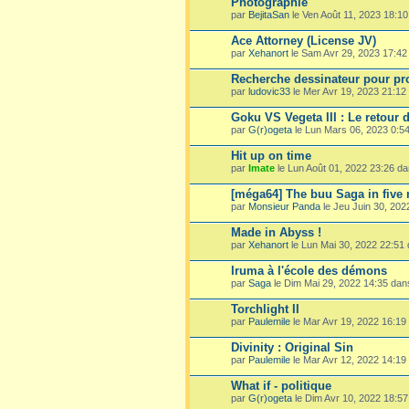
Photographie
par
BejitaSan
le Ven Août 11, 2023 18:1
Ace Attorney (License JV)
par
Xehanort
le Sam Avr 29, 2023 17:4
Recherche dessinateur pour pro
par
ludovic33
le Mer Avr 19, 2023 21:1
Goku VS Vegeta III : Le retour 
par
G(r)ogeta
le Lun Mars 06, 2023 0:5
Hit up on time
par
Imate
le Lun Août 01, 2022 23:26 d
[méga64] The buu Saga in five
par
Monsieur Panda
le Jeu Juin 30, 20
Made in Abyss !
par
Xehanort
le Lun Mai 30, 2022 22:51
Iruma à l'école des démons
par
Saga
le Dim Mai 29, 2022 14:35 da
Torchlight II
par
Paulemile
le Mar Avr 19, 2022 16:19
Divinity : Original Sin
par
Paulemile
le Mar Avr 12, 2022 14:19
What if - politique
par
G(r)ogeta
le Dim Avr 10, 2022 18:5