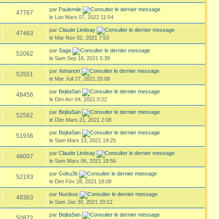
par
Paulemile
47767
le Lun Mars 07, 2022 11:54
par
Claude Lindsay
47463
le Mar Nov 02, 2021 7:53
par
Saga
52062
le Sam Sep 18, 2021 5:39
par
Xehanort
53551
le Mar Juil 27, 2021 20:08
par
BejitaSan
48456
le Dim Avr 04, 2021 0:22
par
BejitaSan
52562
le Dim Mars 21, 2021 2:08
par
BejitaSan
51936
le Sam Mars 13, 2021 19:25
par
Claude Lindsay
48007
le Sam Mars 06, 2021 18:56
par
Goku36
52193
le Dim Fév 28, 2021 18:08
par
Nucleus
48363
le Sam Jan 30, 2021 20:12
par
BejitaSan
50872