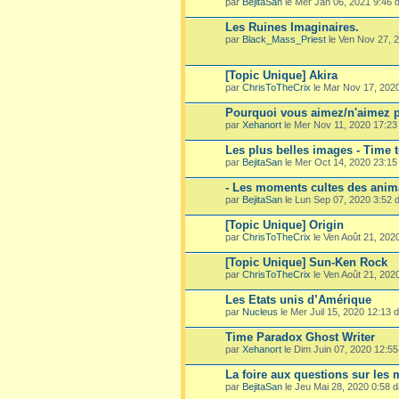
par
BejitaSan
le Mer Jan 06, 2021 9:46
Les Ruines Imaginaires.
par
Black_Mass_Priest
le Ven Nov 27, 
[Topic Unique] Akira
par
ChrisToTheCrix
le Mar Nov 17, 202
Pourquoi vous aimez/n'aimez p
par
Xehanort
le Mer Nov 11, 2020 17:2
Les plus belles images - Time 
par
BejitaSan
le Mer Oct 14, 2020 23:1
- Les moments cultes des ani
par
BejitaSan
le Lun Sep 07, 2020 3:52
[Topic Unique] Origin
par
ChrisToTheCrix
le Ven Août 21, 202
[Topic Unique] Sun-Ken Rock
par
ChrisToTheCrix
le Ven Août 21, 202
Les Etats unis d’Amérique
par
Nucleus
le Mer Juil 15, 2020 12:13
Time Paradox Ghost Writer
par
Xehanort
le Dim Juin 07, 2020 12:5
La foire aux questions sur les
par
BejitaSan
le Jeu Mai 28, 2020 0:58 