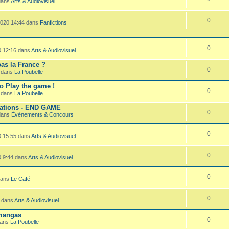
 dans
Arts & Audiovisuel
0
2020 14:44 dans
Fanfictions
0
0 12:16 dans
Arts & Audiovisuel
as la France ?
0
3 dans
La Poubelle
to Play the game !
0
5 dans
La Poubelle
mations - END GAME
0
 dans
Événements & Concours
0
0 15:55 dans
Arts & Audiovisuel
0
0 9:44 dans
Arts & Audiovisuel
0
 dans
Le Café
0
5 dans
Arts & Audiovisuel
 mangas
0
dans
La Poubelle