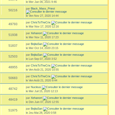
le Mer Jan 06, 2021 9:46
par
Black_Mass_Priest
50216
le Ven Nov 27, 2020 14:44
par
ChrisToTheCrix
49793
le Mar Nov 17, 2020 12:16
par
Xehanort
51938
le Mer Nov 11, 2020 17:23
par
BejitaSan
51837
le Mer Oct 14, 2020 23:15
par
BejitaSan
52503
le Lun Sep 07, 2020 3:52
par
ChrisToTheCrix
48955
le Ven Août 21, 2020 15:55
par
ChrisToTheCrix
50683
le Ven Août 21, 2020 9:44
par
Nucleus
48742
le Mer Juil 15, 2020 12:13
par
Xehanort
48419
le Dim Juin 07, 2020 12:55
par
BejitaSan
51975
le Jeu Mai 28, 2020 0:58