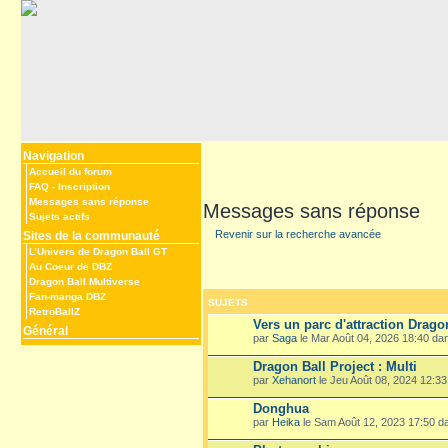
Navigation
Accueil du forum
FAQ
-
Inscription
Messages sans réponse
Messages sans réponse
Sujets actifs
Revenir sur la recherche avancée
Sites de la communauté
L’Univers de Dragon Ball GT
Au Coeur de DBZ
Dragon Ball Multiverse
Fan-manga DBZ
SUJETS
RetroBallZ
Vers un parc d'attraction Drago
Général
par
Saga
le Mar Août 04, 2026 18:40 d
Dragon Ball Project : Multi
par
Xehanort
le Jeu Août 08, 2024 12:3
Donghua
par
Heika
le Sam Août 12, 2023 17:50 