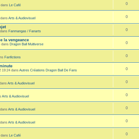
0
0 dans
Le Café
0
2 dans
Arts & Audiovisuel
jet
0
2 dans
Fanmangas / Fanarts
de la vengeance
0
4 dans
Dragon Ball Multiverse
0
ans
Fanfictions
 minute
0
22 19:24 dans
Autres Créations Dragon Ball De Fans
0
 dans
Arts & Audiovisuel
0
ns
Arts & Audiovisuel
0
 dans
Arts & Audiovisuel
0
 dans
Arts & Audiovisuel
0
7 dans
Le Café