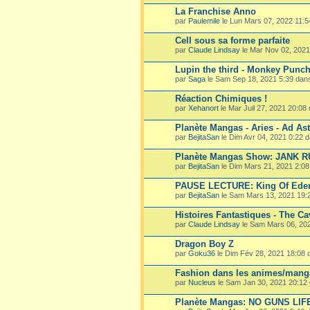
La Franchise Anno
par
Paulemile
le Lun Mars 07, 2022 11:
Cell sous sa forme parfaite
par
Claude Lindsay
le Mar Nov 02, 202
Lupin the third - Monkey Punc
par
Saga
le Sam Sep 18, 2021 5:39 dan
Réaction Chimiques !
par
Xehanort
le Mar Juil 27, 2021 20:08
Planète Mangas - Aries - Ad Ast
par
BejitaSan
le Dim Avr 04, 2021 0:22 
Planète Mangas Show: JANK 
par
BejitaSan
le Dim Mars 21, 2021 2:0
PAUSE LECTURE: King Of Ede
par
BejitaSan
le Sam Mars 13, 2021 19:
Histoires Fantastiques - The Ca
par
Claude Lindsay
le Sam Mars 06, 20
Dragon Boy Z
par
Goku36
le Dim Fév 28, 2021 18:08
Fashion dans les animes/mang
par
Nucleus
le Sam Jan 30, 2021 20:12
Planète Mangas: NO GUNS LIF