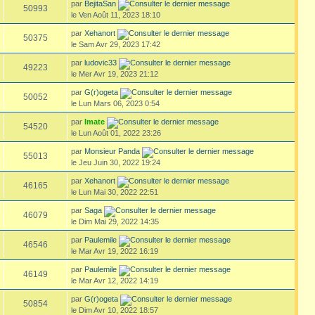
par
BejitaSan
50993
le Ven Août 11, 2023 18:10
par
Xehanort
50375
le Sam Avr 29, 2023 17:42
par
ludovic33
49223
le Mer Avr 19, 2023 21:12
par
G(r)ogeta
50052
le Lun Mars 06, 2023 0:54
par
Imate
54520
le Lun Août 01, 2022 23:26
par
Monsieur Panda
55013
le Jeu Juin 30, 2022 19:24
par
Xehanort
46165
le Lun Mai 30, 2022 22:51
par
Saga
46079
le Dim Mai 29, 2022 14:35
par
Paulemile
46546
le Mar Avr 19, 2022 16:19
par
Paulemile
46149
le Mar Avr 12, 2022 14:19
par
G(r)ogeta
50854
le Dim Avr 10, 2022 18:57