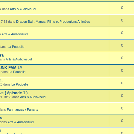
0
54 dans
Arts & Audiovisuel
0
1 7:53 dans
Dragon Ball : Manga, Films et Productions Animées
h
0
s
Arts & Audiovisuel
0
 dans
La Poubelle
ra
0
dans
Arts & Audiovisuel
RUNK FAMILY
0
8 dans
La Poubelle
n.
0
25 dans
La Poubelle
ve ( épisode 1 )
0
21 18:56 dans
Arts & Audiovisuel
0
 dans
Fanmangas / Fanarts
a.
0
 dans
Arts & Audiovisuel
E
0