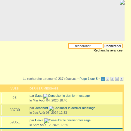
Recherche avancée
La recherche a retourné 237 résultats •
Page
1
sur
5
•
1
2
3
4
5
VUES
DERNIER MESSAGE
par
Saga
93
le Mar Août 04, 2026 18:40
par
Xehanort
33730
le Jeu Août 08, 2024 12:33
par
Heika
59051
le Sam Août 12, 2023 17:50