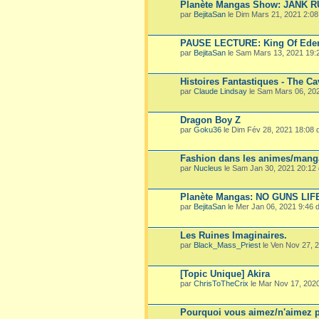
Planète Mangas Show: JANK 
par
BejitaSan
le Dim Mars 21, 2021 2:0
PAUSE LECTURE: King Of Ede
par
BejitaSan
le Sam Mars 13, 2021 19:
Histoires Fantastiques - The Ca
par
Claude Lindsay
le Sam Mars 06, 20
Dragon Boy Z
par
Goku36
le Dim Fév 28, 2021 18:08
Fashion dans les animes/mang
par
Nucleus
le Sam Jan 30, 2021 20:12
Planète Mangas: NO GUNS LIF
par
BejitaSan
le Mer Jan 06, 2021 9:46
Les Ruines Imaginaires.
par
Black_Mass_Priest
le Ven Nov 27, 
[Topic Unique] Akira
par
ChrisToTheCrix
le Mar Nov 17, 202
Pourquoi vous aimez/n'aimez p