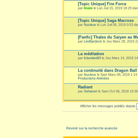
[Topic Unique] Fire Force
par
Imate
le Lun Juil 15, 2019 18:29 da
[Topic Unique] Saga Macross
par
Nucleus
le Lun Juil 08, 2019 0:53 d
[Fanfic] Thales du Saiyen au M
par
LéoBardock
le Jeu Mars 28, 2019 
La méditation
par
fcbunited83
le Jeu Mars 14, 2019 1
La continuité dans Dragon Ball
par
Nucleus
le Sam Mars 09, 2019 1:14
Productions Animées
Radiant
par
Xehanort
le Sam Oct 06, 2018 19:3
Afficher les messages publiés depuis
Revenir sur la recherche avancée