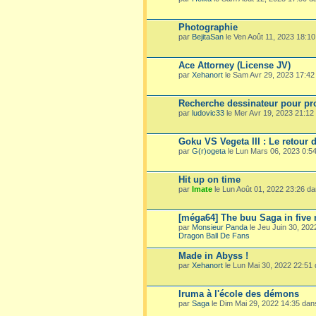
Photographie
par
BejitaSan
le Ven Août 11, 2023 18:1
Ace Attorney (License JV)
par
Xehanort
le Sam Avr 29, 2023 17:4
Recherche dessinateur pour pro
par
ludovic33
le Mer Avr 19, 2023 21:1
Goku VS Vegeta III : Le retour 
par
G(r)ogeta
le Lun Mars 06, 2023 0:5
Hit up on time
par
Imate
le Lun Août 01, 2022 23:26 d
[méga64] The buu Saga in five
par
Monsieur Panda
le Jeu Juin 30, 20
Dragon Ball De Fans
Made in Abyss !
par
Xehanort
le Lun Mai 30, 2022 22:51
Iruma à l'école des démons
par
Saga
le Dim Mai 29, 2022 14:35 da