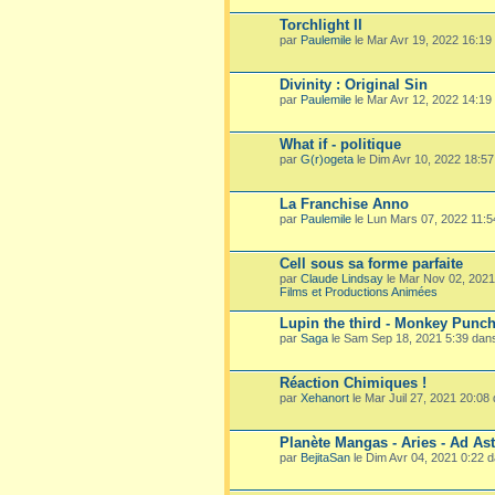
Torchlight II
par
Paulemile
le Mar Avr 19, 2022 16:19
Divinity : Original Sin
par
Paulemile
le Mar Avr 12, 2022 14:19
What if - politique
par
G(r)ogeta
le Dim Avr 10, 2022 18:5
La Franchise Anno
par
Paulemile
le Lun Mars 07, 2022 11:
Cell sous sa forme parfaite
par
Claude Lindsay
le Mar Nov 02, 202
Films et Productions Animées
Lupin the third - Monkey Punc
par
Saga
le Sam Sep 18, 2021 5:39 dan
Réaction Chimiques !
par
Xehanort
le Mar Juil 27, 2021 20:08
Planète Mangas - Aries - Ad Ast
par
BejitaSan
le Dim Avr 04, 2021 0:22 