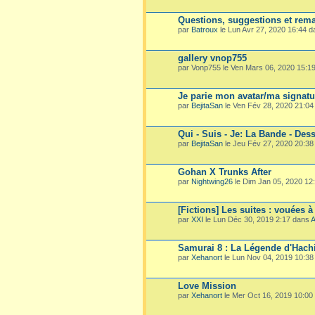
Questions, suggestions et rema
par
Batroux
le Lun Avr 27, 2020 16:44 
gallery vnop755
par Vonp755 le Ven Mars 06, 2020 15:1
Je parie mon avatar/ma signatu
par
BejitaSan
le Ven Fév 28, 2020 21:0
Qui - Suis - Je: La Bande - Dess
par
BejitaSan
le Jeu Fév 27, 2020 20:3
Gohan X Trunks After
par
Nightwing26
le Dim Jan 05, 2020 12
[Fictions] Les suites : vouées à
par
XXI
le Lun Déc 30, 2019 2:17 dans
A
Samurai 8 : La Légende d'Hach
par
Xehanort
le Lun Nov 04, 2019 10:3
Love Mission
par
Xehanort
le Mer Oct 16, 2019 10:00