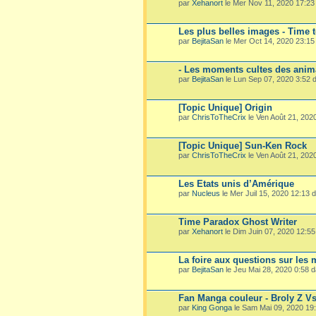
par
Xehanort
le Mer Nov 11, 2020 17:2
Les plus belles images - Time 
par
BejitaSan
le Mer Oct 14, 2020 23:1
- Les moments cultes des ani
par
BejitaSan
le Lun Sep 07, 2020 3:52
[Topic Unique] Origin
par
ChrisToTheCrix
le Ven Août 21, 202
[Topic Unique] Sun-Ken Rock
par
ChrisToTheCrix
le Ven Août 21, 202
Les Etats unis d’Amérique
par
Nucleus
le Mer Juil 15, 2020 12:13
Time Paradox Ghost Writer
par
Xehanort
le Dim Juin 07, 2020 12:5
La foire aux questions sur les
par
BejitaSan
le Jeu Mai 28, 2020 0:58 
Fan Manga couleur - Broly Z V
par
King Gonga
le Sam Mai 09, 2020 19