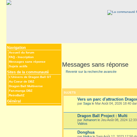
Navigation
Accueil du forum
FAQ
-
Inscription
Messages sans réponse
Messages sans réponse
Sujets actifs
Revenir sur la recherche avancée
Sites de la communauté
L’Univers de Dragon Ball GT
Au Coeur de DBZ
Dragon Ball Multiverse
Fan-manga DBZ
SUJETS
RetroBallZ
Vers un parc d'attraction Drago
Général
par
Saga
le Mar Août 04, 2026 18:40 d
Dragon Ball Project : Multi
par
Xehanort
le Jeu Août 08, 2024 12:3
Vidéos
Donghua
par
Heika
le Sam Août 12, 2023 17:50 