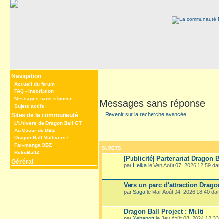
Navigation
Accueil du forum
FAQ
-
Inscription
Messages sans réponse
Messages sans réponse
Sujets actifs
Revenir sur la recherche avancée
Sites de la communauté
L’Univers de Dragon Ball GT
Au Coeur de DBZ
Dragon Ball Multiverse
Fan-manga DBZ
SUJETS
RetroBallZ
[Publicité] Partenariat Dragon B
Général
par
Heika
le Ven Août 07, 2026 12:59 d
Vers un parc d'attraction Drago
par
Saga
le Mar Août 04, 2026 18:40 d
Dragon Ball Project : Multi
par
Xehanort
le Jeu Août 08, 2024 12:3