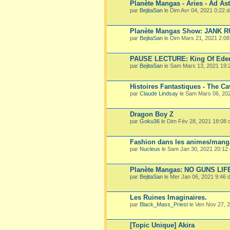
Planète Mangas - Aries - Ad Ast
par
BejitaSan
le Dim Avr 04, 2021 0:22 
Planète Mangas Show: JANK 
par
BejitaSan
le Dim Mars 21, 2021 2:0
PAUSE LECTURE: King Of Ede
par
BejitaSan
le Sam Mars 13, 2021 19:
Histoires Fantastiques - The Ca
par
Claude Lindsay
le Sam Mars 06, 20
Dragon Boy Z
par
Goku36
le Dim Fév 28, 2021 18:08
Fashion dans les animes/mang
par
Nucleus
le Sam Jan 30, 2021 20:12
Planète Mangas: NO GUNS LIF
par
BejitaSan
le Mer Jan 06, 2021 9:46
Les Ruines Imaginaires.
par
Black_Mass_Priest
le Ven Nov 27, 
[Topic Unique] Akira