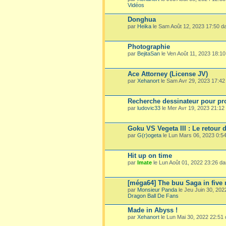
Vidéos
Donghua
par
Heika
le Sam Août 12, 2023 17:50 
Photographie
par
BejitaSan
le Ven Août 11, 2023 18:1
Ace Attorney (License JV)
par
Xehanort
le Sam Avr 29, 2023 17:4
Recherche dessinateur pour pro
par
ludovic33
le Mer Avr 19, 2023 21:1
Goku VS Vegeta III : Le retour 
par
G(r)ogeta
le Lun Mars 06, 2023 0:5
Hit up on time
par
Imate
le Lun Août 01, 2022 23:26 d
[méga64] The buu Saga in five
par
Monsieur Panda
le Jeu Juin 30, 20
Dragon Ball De Fans
Made in Abyss !
par
Xehanort
le Lun Mai 30, 2022 22:51