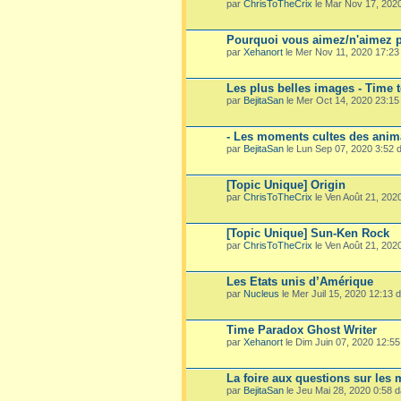
par
ChrisToTheCrix
le Mar Nov 17, 202
Pourquoi vous aimez/n'aimez p
par
Xehanort
le Mer Nov 11, 2020 17:2
Les plus belles images - Time 
par
BejitaSan
le Mer Oct 14, 2020 23:1
- Les moments cultes des ani
par
BejitaSan
le Lun Sep 07, 2020 3:52
[Topic Unique] Origin
par
ChrisToTheCrix
le Ven Août 21, 202
[Topic Unique] Sun-Ken Rock
par
ChrisToTheCrix
le Ven Août 21, 202
Les Etats unis d’Amérique
par
Nucleus
le Mer Juil 15, 2020 12:13
Time Paradox Ghost Writer
par
Xehanort
le Dim Juin 07, 2020 12:5
La foire aux questions sur les
par
BejitaSan
le Jeu Mai 28, 2020 0:58 