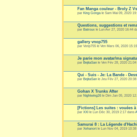
Fan Manga couleur - Broly Z V
par
King Gonga
le Sam Mai 09, 2020 19
Questions, suggestions et rema
par
Batroux
le Lun Avr 27, 2020 16:44 
gallery vnop755
par Vonp755 le Ven Mars 06, 2020 15:1
Je parie mon avatar/ma signatu
par
BejitaSan
le Ven Fév 28, 2020 21:0
Qui - Suis - Je: La Bande - Dess
par
BejitaSan
le Jeu Fév 27, 2020 20:3
Gohan X Trunks After
par
Nightwing26
le Dim Jan 05, 2020 12
[Fictions] Les suites : vouées à
par
XXI
le Lun Déc 30, 2019 2:17 dans
A
Samurai 8 : La Légende d'Hach
par
Xehanort
le Lun Nov 04, 2019 10:3