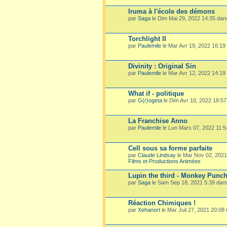
Iruma à l'école des démons
par
Saga
le Dim Mai 29, 2022 14:35 da
Torchlight II
par
Paulemile
le Mar Avr 19, 2022 16:19
Divinity : Original Sin
par
Paulemile
le Mar Avr 12, 2022 14:19
What if - politique
par
G(r)ogeta
le Dim Avr 10, 2022 18:5
La Franchise Anno
par
Paulemile
le Lun Mars 07, 2022 11:
Cell sous sa forme parfaite
par
Claude Lindsay
le Mar Nov 02, 202
Films et Productions Animées
Lupin the third - Monkey Punc
par
Saga
le Sam Sep 18, 2021 5:39 dan
Réaction Chimiques !
par
Xehanort
le Mar Juil 27, 2021 20:08