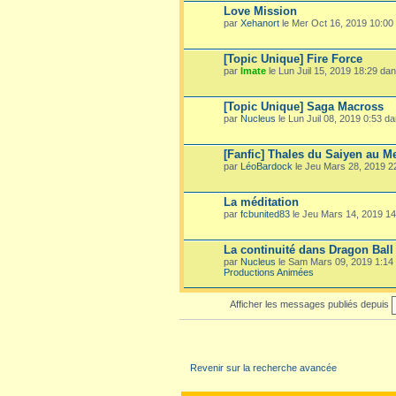
Love Mission
par
Xehanort
le Mer Oct 16, 2019 10:00
[Topic Unique] Fire Force
par
Imate
le Lun Juil 15, 2019 18:29 da
[Topic Unique] Saga Macross
par
Nucleus
le Lun Juil 08, 2019 0:53 d
[Fanfic] Thales du Saiyen au M
par
LéoBardock
le Jeu Mars 28, 2019 
La méditation
par
fcbunited83
le Jeu Mars 14, 2019 1
La continuité dans Dragon Ball
par
Nucleus
le Sam Mars 09, 2019 1:14
Productions Animées
Afficher les messages publiés depuis
Revenir sur la recherche avancée