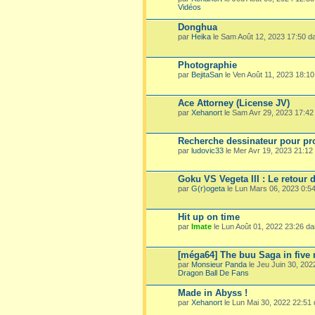
Vidéos
Donghua
par
Heika
le Sam Août 12, 2023 17:50 
Photographie
par
BejitaSan
le Ven Août 11, 2023 18:1
Ace Attorney (License JV)
par
Xehanort
le Sam Avr 29, 2023 17:4
Recherche dessinateur pour pro
par
ludovic33
le Mer Avr 19, 2023 21:1
Goku VS Vegeta III : Le retour 
par
G(r)ogeta
le Lun Mars 06, 2023 0:5
Hit up on time
par
Imate
le Lun Août 01, 2022 23:26 d
[méga64] The buu Saga in five
par
Monsieur Panda
le Jeu Juin 30, 20
Dragon Ball De Fans
Made in Abyss !
par
Xehanort
le Lun Mai 30, 2022 22:51