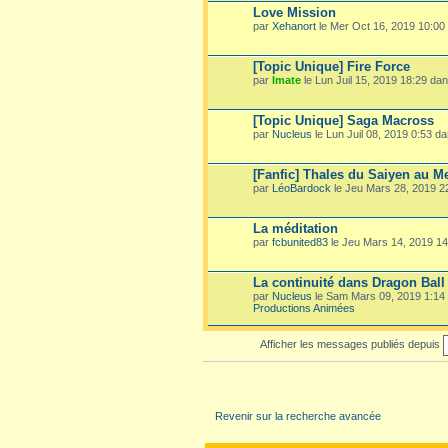
Love Mission
par
Xehanort
le Mer Oct 16, 2019 10:00
[Topic Unique] Fire Force
par
Imate
le Lun Juil 15, 2019 18:29 da
[Topic Unique] Saga Macross
par
Nucleus
le Lun Juil 08, 2019 0:53 d
[Fanfic] Thales du Saiyen au M
par
LéoBardock
le Jeu Mars 28, 2019 
La méditation
par
fcbunited83
le Jeu Mars 14, 2019 1
La continuité dans Dragon Ball
par
Nucleus
le Sam Mars 09, 2019 1:14
Productions Animées
Afficher les messages publiés depuis
Revenir sur la recherche avancée