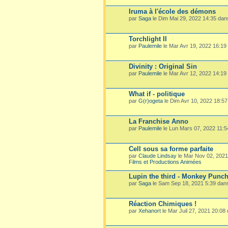
Iruma à l'école des démons
par
Saga
le Dim Mai 29, 2022 14:35 da
Torchlight II
par
Paulemile
le Mar Avr 19, 2022 16:19
Divinity : Original Sin
par
Paulemile
le Mar Avr 12, 2022 14:19
What if - politique
par
G(r)ogeta
le Dim Avr 10, 2022 18:5
La Franchise Anno
par
Paulemile
le Lun Mars 07, 2022 11:
Cell sous sa forme parfaite
par
Claude Lindsay
le Mar Nov 02, 202
Films et Productions Animées
Lupin the third - Monkey Punc
par
Saga
le Sam Sep 18, 2021 5:39 dan
Réaction Chimiques !
par
Xehanort
le Mar Juil 27, 2021 20:08