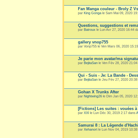
Fan Manga couleur - Broly Z V
par
King Gonga
le Sam Mai 09, 2020 19
Questions, suggestions et rema
par
Batroux
le Lun Avr 27, 2020 16:44 
gallery vnop755
par Vonp755 le Ven Mars 06, 2020 15:1
Je parie mon avatar/ma signatu
par
BejitaSan
le Ven Fév 28, 2020 21:0
Qui - Suis - Je: La Bande - Dess
par
BejitaSan
le Jeu Fév 27, 2020 20:3
Gohan X Trunks After
par
Nightwing26
le Dim Jan 05, 2020 12
[Fictions] Les suites : vouées à
par
XXI
le Lun Déc 30, 2019 2:17 dans
A
Samurai 8 : La Légende d'Hach
par
Xehanort
le Lun Nov 04, 2019 10:3