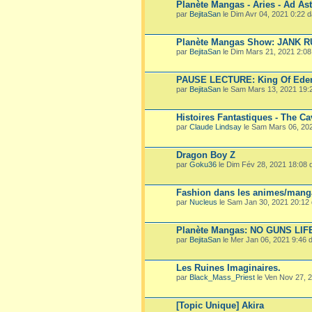
Planète Mangas - Aries - Ad Ast
par
BejitaSan
le Dim Avr 04, 2021 0:22 
Planète Mangas Show: JANK 
par
BejitaSan
le Dim Mars 21, 2021 2:0
PAUSE LECTURE: King Of Ede
par
BejitaSan
le Sam Mars 13, 2021 19:
Histoires Fantastiques - The Ca
par
Claude Lindsay
le Sam Mars 06, 20
Dragon Boy Z
par
Goku36
le Dim Fév 28, 2021 18:08
Fashion dans les animes/mang
par
Nucleus
le Sam Jan 30, 2021 20:12
Planète Mangas: NO GUNS LIF
par
BejitaSan
le Mer Jan 06, 2021 9:46
Les Ruines Imaginaires.
par
Black_Mass_Priest
le Ven Nov 27, 
[Topic Unique] Akira