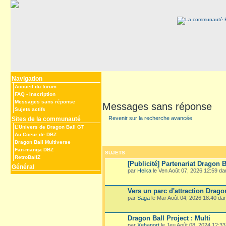
Navigation
Accueil du forum
FAQ
-
Inscription
Messages sans réponse
Messages sans réponse
Sujets actifs
Revenir sur la recherche avancée
Sites de la communauté
L’Univers de Dragon Ball GT
Au Coeur de DBZ
Dragon Ball Multiverse
Fan-manga DBZ
SUJETS
RetroBallZ
[Publicité] Partenariat Dragon B
Général
par
Heika
le Ven Août 07, 2026 12:59 d
Vers un parc d'attraction Drago
par
Saga
le Mar Août 04, 2026 18:40 d
Dragon Ball Project : Multi
par
Xehanort
le Jeu Août 08, 2024 12:3