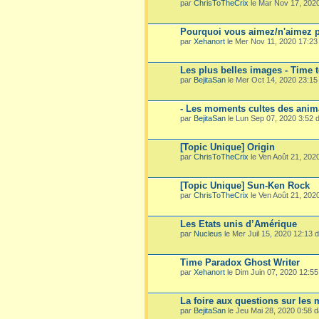
par
ChrisToTheCrix
le Mar Nov 17, 202
Pourquoi vous aimez/n'aimez p
par
Xehanort
le Mer Nov 11, 2020 17:2
Les plus belles images - Time 
par
BejitaSan
le Mer Oct 14, 2020 23:1
- Les moments cultes des ani
par
BejitaSan
le Lun Sep 07, 2020 3:52
[Topic Unique] Origin
par
ChrisToTheCrix
le Ven Août 21, 202
[Topic Unique] Sun-Ken Rock
par
ChrisToTheCrix
le Ven Août 21, 202
Les Etats unis d’Amérique
par
Nucleus
le Mer Juil 15, 2020 12:13
Time Paradox Ghost Writer
par
Xehanort
le Dim Juin 07, 2020 12:5
La foire aux questions sur les
par
BejitaSan
le Jeu Mai 28, 2020 0:58 