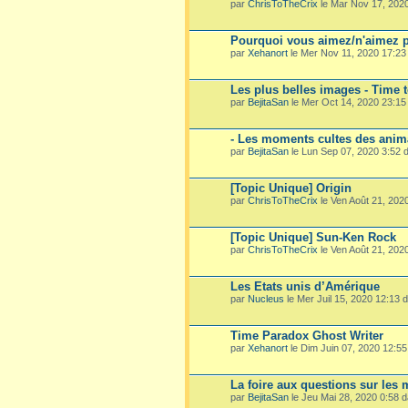
par
ChrisToTheCrix
le Mar Nov 17, 202
Pourquoi vous aimez/n'aimez p
par
Xehanort
le Mer Nov 11, 2020 17:2
Les plus belles images - Time 
par
BejitaSan
le Mer Oct 14, 2020 23:1
- Les moments cultes des ani
par
BejitaSan
le Lun Sep 07, 2020 3:52
[Topic Unique] Origin
par
ChrisToTheCrix
le Ven Août 21, 202
[Topic Unique] Sun-Ken Rock
par
ChrisToTheCrix
le Ven Août 21, 202
Les Etats unis d’Amérique
par
Nucleus
le Mer Juil 15, 2020 12:13
Time Paradox Ghost Writer
par
Xehanort
le Dim Juin 07, 2020 12:5
La foire aux questions sur les
par
BejitaSan
le Jeu Mai 28, 2020 0:58 