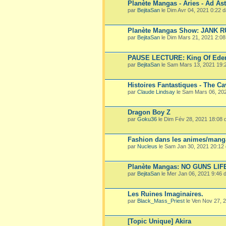
Planète Mangas - Aries - Ad Ast
par
BejitaSan
le Dim Avr 04, 2021 0:22 
Planète Mangas Show: JANK 
par
BejitaSan
le Dim Mars 21, 2021 2:0
PAUSE LECTURE: King Of Ede
par
BejitaSan
le Sam Mars 13, 2021 19:
Histoires Fantastiques - The Ca
par
Claude Lindsay
le Sam Mars 06, 20
Dragon Boy Z
par
Goku36
le Dim Fév 28, 2021 18:08
Fashion dans les animes/mang
par
Nucleus
le Sam Jan 30, 2021 20:12
Planète Mangas: NO GUNS LIF
par
BejitaSan
le Mer Jan 06, 2021 9:46
Les Ruines Imaginaires.
par
Black_Mass_Priest
le Ven Nov 27, 
[Topic Unique] Akira