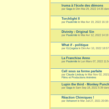
Iruma à l'école des démons
par
Saga
le Dim Mai 29, 2022 14:35 da
Torchlight II
par
Paulemile
le Mar Avr 19, 2022 16:19
Divinity : Original Sin
par
Paulemile
le Mar Avr 12, 2022 14:19
What if - politique
par
G(r)ogeta
le Dim Avr 10, 2022 18:5
La Franchise Anno
par
Paulemile
le Lun Mars 07, 2022 11:
Cell sous sa forme parfaite
par
Claude Lindsay
le Mar Nov 02, 202
Films et Productions Animées
Lupin the third - Monkey Punc
par
Saga
le Sam Sep 18, 2021 5:39 dan
Réaction Chimiques !
par
Xehanort
le Mar Juil 27, 2021 20:08