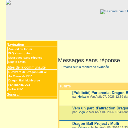
Navigation
Accueil du forum
FAQ
-
Inscription
Messages sans réponse
Messages sans réponse
Sujets actifs
Revenir sur la recherche avancée
Sites de la communauté
L’Univers de Dragon Ball GT
Au Coeur de DBZ
Dragon Ball Multiverse
Fan-manga DBZ
SUJETS
RetroBallZ
[Publicité] Partenariat Dragon B
Général
par
Heika
le Ven Août 07, 2026 12:59 d
Vers un parc d'attraction Drago
par
Saga
le Mar Août 04, 2026 18:40 d
Dragon Ball Project : Multi
par
Xehanort
le Jeu Août 08, 2024 12:3