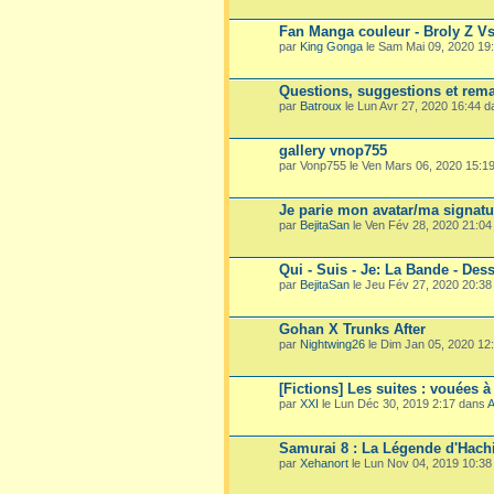
Fan Manga couleur - Broly Z V
par
King Gonga
le Sam Mai 09, 2020 19
Questions, suggestions et rema
par
Batroux
le Lun Avr 27, 2020 16:44 
gallery vnop755
par Vonp755 le Ven Mars 06, 2020 15:1
Je parie mon avatar/ma signatu
par
BejitaSan
le Ven Fév 28, 2020 21:0
Qui - Suis - Je: La Bande - Dess
par
BejitaSan
le Jeu Fév 27, 2020 20:3
Gohan X Trunks After
par
Nightwing26
le Dim Jan 05, 2020 12
[Fictions] Les suites : vouées à
par
XXI
le Lun Déc 30, 2019 2:17 dans
A
Samurai 8 : La Légende d'Hach
par
Xehanort
le Lun Nov 04, 2019 10:3