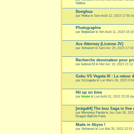
Vidéos
Donghua
par
Heika
le Sam Août 12, 2023 17:50 
Photographie
par
BejitaSan
le Ven Août 11, 2023 18:1
Ace Attorney (License JV)
par
Xehanort
le Sam Avr 29, 2023 17:4
Recherche dessinateur pour pro
par
ludovic33
le Mer Avr 19, 2023 21:1
Goku VS Vegeta III : Le retour 
par
G(r)ogeta
le Lun Mars 06, 2023 0:5
Hit up on time
par
Imate
le Lun Août 01, 2022 23:26 d
[méga64] The buu Saga in five
par
Monsieur Panda
le Jeu Juin 30, 20
Dragon Ball De Fans
Made in Abyss !
par
Xehanort
le Lun Mai 30, 2022 22:51