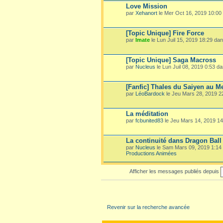
Love Mission
par
Xehanort
le Mer Oct 16, 2019 10:00
[Topic Unique] Fire Force
par
Imate
le Lun Juil 15, 2019 18:29 da
[Topic Unique] Saga Macross
par
Nucleus
le Lun Juil 08, 2019 0:53 d
[Fanfic] Thales du Saiyen au M
par
LéoBardock
le Jeu Mars 28, 2019 
La méditation
par
fcbunited83
le Jeu Mars 14, 2019 1
La continuité dans Dragon Ball
par
Nucleus
le Sam Mars 09, 2019 1:14
Productions Animées
Afficher les messages publiés depuis
Revenir sur la recherche avancée