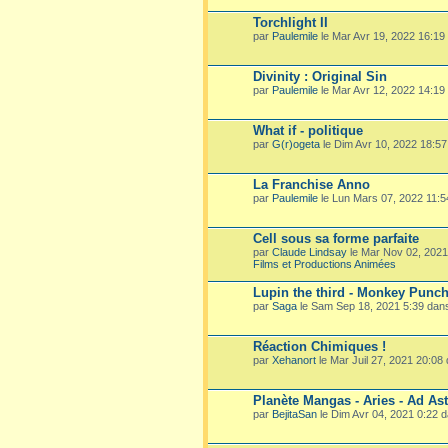
Torchlight II
par
Paulemile
le Mar Avr 19, 2022 16:19
Divinity : Original Sin
par
Paulemile
le Mar Avr 12, 2022 14:19
What if - politique
par
G(r)ogeta
le Dim Avr 10, 2022 18:5
La Franchise Anno
par
Paulemile
le Lun Mars 07, 2022 11:
Cell sous sa forme parfaite
par
Claude Lindsay
le Mar Nov 02, 202
Films et Productions Animées
Lupin the third - Monkey Punc
par
Saga
le Sam Sep 18, 2021 5:39 dan
Réaction Chimiques !
par
Xehanort
le Mar Juil 27, 2021 20:08
Planète Mangas - Aries - Ad Ast
par
BejitaSan
le Dim Avr 04, 2021 0:22 