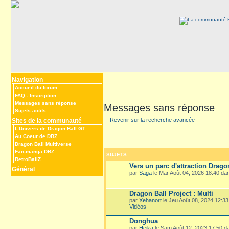
Navigation
Accueil du forum
FAQ
-
Inscription
Messages sans réponse
Messages sans réponse
Sujets actifs
Revenir sur la recherche avancée
Sites de la communauté
L’Univers de Dragon Ball GT
Au Coeur de DBZ
Dragon Ball Multiverse
Fan-manga DBZ
SUJETS
RetroBallZ
Vers un parc d'attraction Drago
Général
par
Saga
le Mar Août 04, 2026 18:40 d
Dragon Ball Project : Multi
par
Xehanort
le Jeu Août 08, 2024 12:3
Vidéos
Donghua
par
Heika
le Sam Août 12, 2023 17:50 