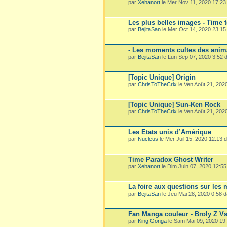
par
Xehanort
le Mer Nov 11, 2020 17:2
Les plus belles images - Time 
par
BejitaSan
le Mer Oct 14, 2020 23:1
- Les moments cultes des ani
par
BejitaSan
le Lun Sep 07, 2020 3:52
[Topic Unique] Origin
par
ChrisToTheCrix
le Ven Août 21, 202
[Topic Unique] Sun-Ken Rock
par
ChrisToTheCrix
le Ven Août 21, 202
Les Etats unis d’Amérique
par
Nucleus
le Mer Juil 15, 2020 12:13
Time Paradox Ghost Writer
par
Xehanort
le Dim Juin 07, 2020 12:5
La foire aux questions sur les
par
BejitaSan
le Jeu Mai 28, 2020 0:58 
Fan Manga couleur - Broly Z V
par
King Gonga
le Sam Mai 09, 2020 19