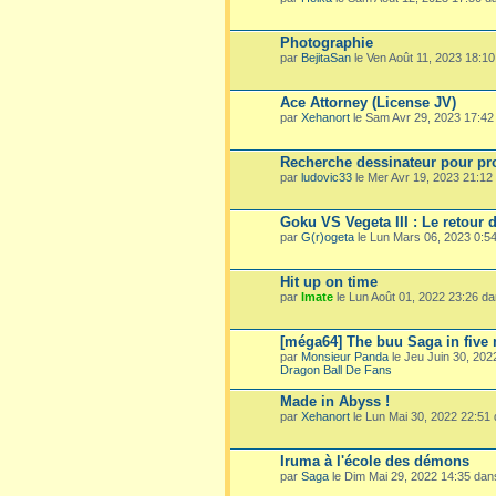
Photographie
par
BejitaSan
le Ven Août 11, 2023 18:1
Ace Attorney (License JV)
par
Xehanort
le Sam Avr 29, 2023 17:4
Recherche dessinateur pour pro
par
ludovic33
le Mer Avr 19, 2023 21:1
Goku VS Vegeta III : Le retour 
par
G(r)ogeta
le Lun Mars 06, 2023 0:5
Hit up on time
par
Imate
le Lun Août 01, 2022 23:26 d
[méga64] The buu Saga in five
par
Monsieur Panda
le Jeu Juin 30, 20
Dragon Ball De Fans
Made in Abyss !
par
Xehanort
le Lun Mai 30, 2022 22:51
Iruma à l'école des démons
par
Saga
le Dim Mai 29, 2022 14:35 da