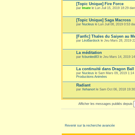
[Topic Unique] Fire Force
par
Imate
le Lun Juil 15, 2019 18:29 da
[Topic Unique] Saga Macross
par
Nucleus
le Lun Juil 08, 2019 0:53 d
[Fanfic] Thales du Saiyen au M
par
LéoBardock
le Jeu Mars 28, 2019 
La méditation
par
fcbunited83
le Jeu Mars 14, 2019 1
La continuité dans Dragon Ball
par
Nucleus
le Sam Mars 09, 2019 1:14
Productions Animées
Radiant
par
Xehanort
le Sam Oct 06, 2018 19:3
Afficher les messages publiés depuis
Revenir sur la recherche avancée