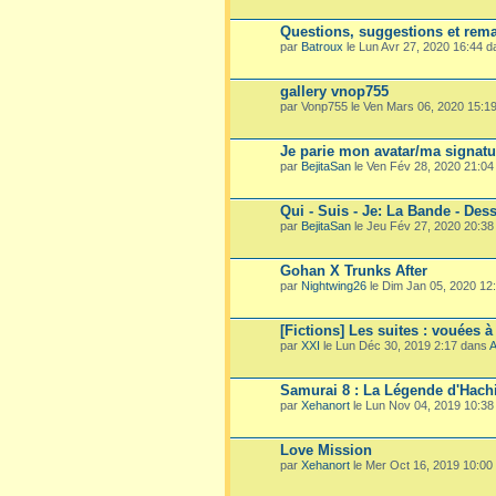
Questions, suggestions et rema
par
Batroux
le Lun Avr 27, 2020 16:44 
gallery vnop755
par Vonp755 le Ven Mars 06, 2020 15:1
Je parie mon avatar/ma signatu
par
BejitaSan
le Ven Fév 28, 2020 21:0
Qui - Suis - Je: La Bande - Dess
par
BejitaSan
le Jeu Fév 27, 2020 20:3
Gohan X Trunks After
par
Nightwing26
le Dim Jan 05, 2020 12
[Fictions] Les suites : vouées à
par
XXI
le Lun Déc 30, 2019 2:17 dans
A
Samurai 8 : La Légende d'Hach
par
Xehanort
le Lun Nov 04, 2019 10:3
Love Mission
par
Xehanort
le Mer Oct 16, 2019 10:00