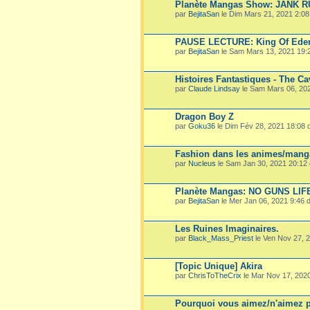
Planète Mangas Show: JANK 
par
BejitaSan
le Dim Mars 21, 2021 2:0
PAUSE LECTURE: King Of Ede
par
BejitaSan
le Sam Mars 13, 2021 19:
Histoires Fantastiques - The Ca
par
Claude Lindsay
le Sam Mars 06, 20
Dragon Boy Z
par
Goku36
le Dim Fév 28, 2021 18:08
Fashion dans les animes/mang
par
Nucleus
le Sam Jan 30, 2021 20:12
Planète Mangas: NO GUNS LIF
par
BejitaSan
le Mer Jan 06, 2021 9:46
Les Ruines Imaginaires.
par
Black_Mass_Priest
le Ven Nov 27, 
[Topic Unique] Akira
par
ChrisToTheCrix
le Mar Nov 17, 202
Pourquoi vous aimez/n'aimez p