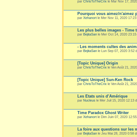
par
ChrisToTheCrix
le Mar Nov 17, 202
Pourquoi vous aimez/n'aimez p
par
Xehanort
le Mer Nov 11, 2020 17:2
Les plus belles images - Time 
par
BejitaSan
le Mer Oct 14, 2020 23:1
- Les moments cultes des ani
par
BejitaSan
le Lun Sep 07, 2020 3:52
[Topic Unique] Origin
par
ChrisToTheCrix
le Ven Août 21, 202
[Topic Unique] Sun-Ken Rock
par
ChrisToTheCrix
le Ven Août 21, 202
Les Etats unis d’Amérique
par
Nucleus
le Mer Juil 15, 2020 12:13
Time Paradox Ghost Writer
par
Xehanort
le Dim Juin 07, 2020 12:5
La foire aux questions sur les
par
BejitaSan
le Jeu Mai 28, 2020 0:58 