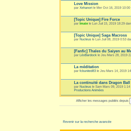
Love Mission
par
Xehanort
le Mer Oct 16, 2019 10:00
[Topic Unique] Fire Force
par
Imate
le Lun Juil 15, 2019 18:29 da
[Topic Unique] Saga Macross
par
Nucleus
le Lun Juil 08, 2019 0:53 d
[Fanfic] Thales du Saiyen au M
par
LéoBardock
le Jeu Mars 28, 2019 
La méditation
par
fcbunited83
le Jeu Mars 14, 2019 1
La continuité dans Dragon Ball
par
Nucleus
le Sam Mars 09, 2019 1:14
Productions Animées
Afficher les messages publiés depuis
Revenir sur la recherche avancée