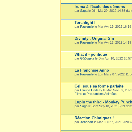
Iruma à l'école des démons
par
Saga
le Dim Mai 29, 2022 14:35 da
Torchlight II
par
Paulemile
le Mar Avr 19, 2022 16:19
Divinity : Original Sin
par
Paulemile
le Mar Avr 12, 2022 14:19
What if - politique
par
G(r)ogeta
le Dim Avr 10, 2022 18:5
La Franchise Anno
par
Paulemile
le Lun Mars 07, 2022 11:
Cell sous sa forme parfaite
par
Claude Lindsay
le Mar Nov 02, 202
Films et Productions Animées
Lupin the third - Monkey Punc
par
Saga
le Sam Sep 18, 2021 5:39 dan
Réaction Chimiques !
par
Xehanort
le Mar Juil 27, 2021 20:08