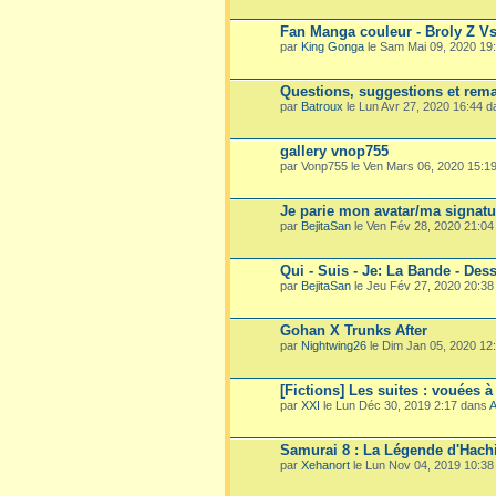
Fan Manga couleur - Broly Z V
par
King Gonga
le Sam Mai 09, 2020 19
Questions, suggestions et rema
par
Batroux
le Lun Avr 27, 2020 16:44 
gallery vnop755
par Vonp755 le Ven Mars 06, 2020 15:1
Je parie mon avatar/ma signatu
par
BejitaSan
le Ven Fév 28, 2020 21:0
Qui - Suis - Je: La Bande - Dess
par
BejitaSan
le Jeu Fév 27, 2020 20:3
Gohan X Trunks After
par
Nightwing26
le Dim Jan 05, 2020 12
[Fictions] Les suites : vouées à
par
XXI
le Lun Déc 30, 2019 2:17 dans
A
Samurai 8 : La Légende d'Hach
par
Xehanort
le Lun Nov 04, 2019 10:3