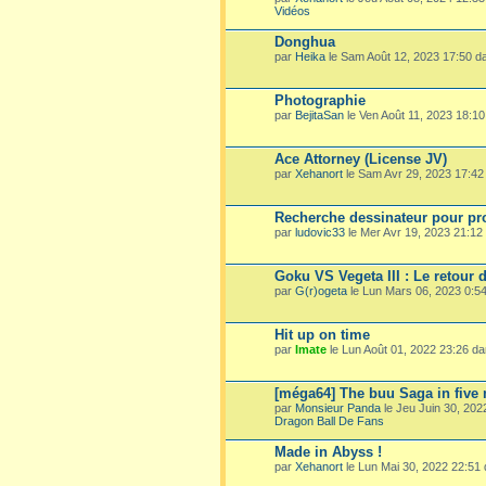
Vidéos
Donghua
par
Heika
le Sam Août 12, 2023 17:50 
Photographie
par
BejitaSan
le Ven Août 11, 2023 18:1
Ace Attorney (License JV)
par
Xehanort
le Sam Avr 29, 2023 17:4
Recherche dessinateur pour pro
par
ludovic33
le Mer Avr 19, 2023 21:1
Goku VS Vegeta III : Le retour 
par
G(r)ogeta
le Lun Mars 06, 2023 0:5
Hit up on time
par
Imate
le Lun Août 01, 2022 23:26 d
[méga64] The buu Saga in five
par
Monsieur Panda
le Jeu Juin 30, 20
Dragon Ball De Fans
Made in Abyss !
par
Xehanort
le Lun Mai 30, 2022 22:51