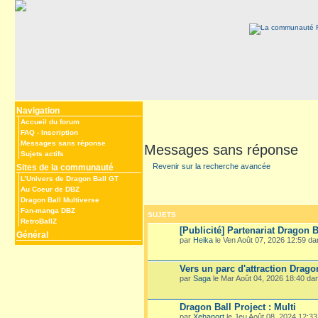
Navigation
Accueil du forum
FAQ
-
Inscription
Messages sans réponse
Messages sans réponse
Sujets actifs
Revenir sur la recherche avancée
Sites de la communauté
L’Univers de Dragon Ball GT
Au Coeur de DBZ
Dragon Ball Multiverse
Fan-manga DBZ
SUJETS
RetroBallZ
[Publicité] Partenariat Dragon B
Général
par
Heika
le Ven Août 07, 2026 12:59 d
Vers un parc d'attraction Drago
par
Saga
le Mar Août 04, 2026 18:40 d
Dragon Ball Project : Multi
par
Xehanort
le Jeu Août 08, 2024 12:3