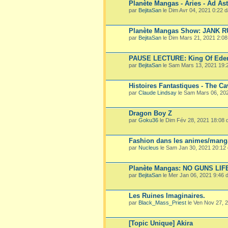
Planète Mangas - Aries - Ad Ast
par
BejitaSan
le Dim Avr 04, 2021 0:22 
Planète Mangas Show: JANK 
par
BejitaSan
le Dim Mars 21, 2021 2:0
PAUSE LECTURE: King Of Ede
par
BejitaSan
le Sam Mars 13, 2021 19:
Histoires Fantastiques - The Ca
par
Claude Lindsay
le Sam Mars 06, 20
Dragon Boy Z
par
Goku36
le Dim Fév 28, 2021 18:08
Fashion dans les animes/mang
par
Nucleus
le Sam Jan 30, 2021 20:12
Planète Mangas: NO GUNS LIF
par
BejitaSan
le Mer Jan 06, 2021 9:46
Les Ruines Imaginaires.
par
Black_Mass_Priest
le Ven Nov 27, 
[Topic Unique] Akira