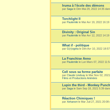
Iruma à l'école des démons
par
Saga
le Dim Mai 29, 2022 14:35 da
Torchlight II
par
Paulemile
le Mar Avr 19, 2022 16:19
Divinity : Original Sin
par
Paulemile
le Mar Avr 12, 2022 14:19
What if - politique
par
G(r)ogeta
le Dim Avr 10, 2022 18:5
La Franchise Anno
par
Paulemile
le Lun Mars 07, 2022 11:
Cell sous sa forme parfaite
par
Claude Lindsay
le Mar Nov 02, 202
Films et Productions Animées
Lupin the third - Monkey Punc
par
Saga
le Sam Sep 18, 2021 5:39 dan
Réaction Chimiques !
par
Xehanort
le Mar Juil 27, 2021 20:08