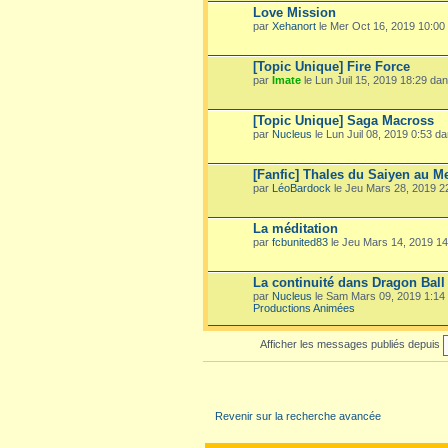
Love Mission
par
Xehanort
le Mer Oct 16, 2019 10:00
[Topic Unique] Fire Force
par
Imate
le Lun Juil 15, 2019 18:29 da
[Topic Unique] Saga Macross
par
Nucleus
le Lun Juil 08, 2019 0:53 d
[Fanfic] Thales du Saiyen au M
par
LéoBardock
le Jeu Mars 28, 2019 
La méditation
par
fcbunited83
le Jeu Mars 14, 2019 1
La continuité dans Dragon Ball
par
Nucleus
le Sam Mars 09, 2019 1:14
Productions Animées
Afficher les messages publiés depuis
Revenir sur la recherche avancée