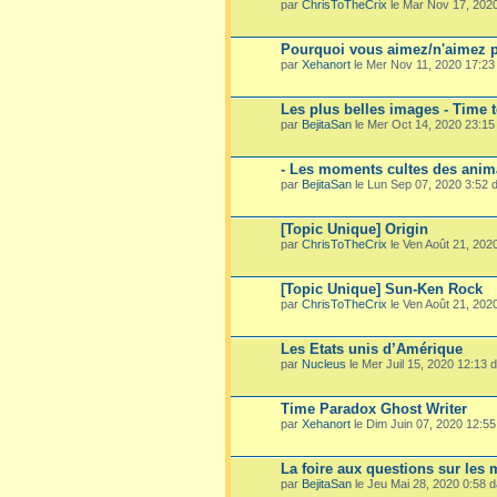
par
ChrisToTheCrix
le Mar Nov 17, 202
Pourquoi vous aimez/n'aimez p
par
Xehanort
le Mer Nov 11, 2020 17:2
Les plus belles images - Time 
par
BejitaSan
le Mer Oct 14, 2020 23:1
- Les moments cultes des ani
par
BejitaSan
le Lun Sep 07, 2020 3:52
[Topic Unique] Origin
par
ChrisToTheCrix
le Ven Août 21, 202
[Topic Unique] Sun-Ken Rock
par
ChrisToTheCrix
le Ven Août 21, 202
Les Etats unis d’Amérique
par
Nucleus
le Mer Juil 15, 2020 12:13
Time Paradox Ghost Writer
par
Xehanort
le Dim Juin 07, 2020 12:5
La foire aux questions sur les
par
BejitaSan
le Jeu Mai 28, 2020 0:58 