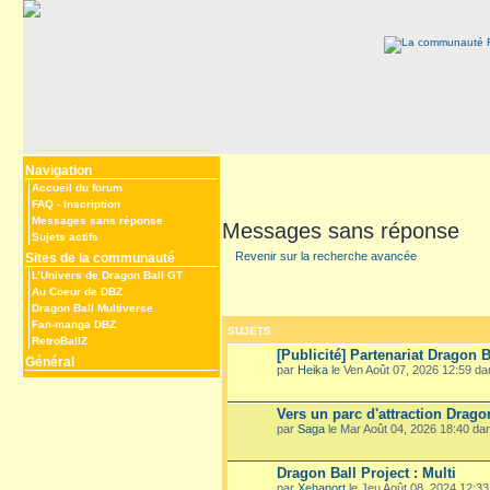
Navigation
Accueil du forum
FAQ
-
Inscription
Messages sans réponse
Messages sans réponse
Sujets actifs
Revenir sur la recherche avancée
Sites de la communauté
L’Univers de Dragon Ball GT
Au Coeur de DBZ
Dragon Ball Multiverse
Fan-manga DBZ
SUJETS
RetroBallZ
[Publicité] Partenariat Dragon B
Général
par
Heika
le Ven Août 07, 2026 12:59 d
Vers un parc d'attraction Drago
par
Saga
le Mar Août 04, 2026 18:40 d
Dragon Ball Project : Multi
par
Xehanort
le Jeu Août 08, 2024 12:3