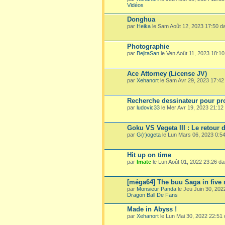
Vidéos
Donghua
par
Heika
le Sam Août 12, 2023 17:50 
Photographie
par
BejitaSan
le Ven Août 11, 2023 18:1
Ace Attorney (License JV)
par
Xehanort
le Sam Avr 29, 2023 17:4
Recherche dessinateur pour pro
par
ludovic33
le Mer Avr 19, 2023 21:1
Goku VS Vegeta III : Le retour 
par
G(r)ogeta
le Lun Mars 06, 2023 0:5
Hit up on time
par
Imate
le Lun Août 01, 2022 23:26 d
[méga64] The buu Saga in five
par
Monsieur Panda
le Jeu Juin 30, 20
Dragon Ball De Fans
Made in Abyss !
par
Xehanort
le Lun Mai 30, 2022 22:51