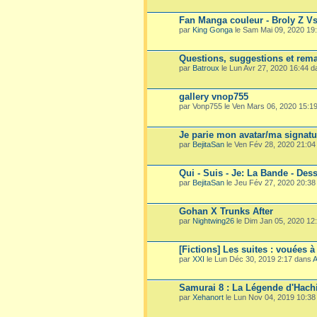
Fan Manga couleur - Broly Z V
par
King Gonga
le Sam Mai 09, 2020 19
Questions, suggestions et rema
par
Batroux
le Lun Avr 27, 2020 16:44 
gallery vnop755
par Vonp755 le Ven Mars 06, 2020 15:1
Je parie mon avatar/ma signatu
par
BejitaSan
le Ven Fév 28, 2020 21:0
Qui - Suis - Je: La Bande - Dess
par
BejitaSan
le Jeu Fév 27, 2020 20:3
Gohan X Trunks After
par
Nightwing26
le Dim Jan 05, 2020 12
[Fictions] Les suites : vouées à
par
XXI
le Lun Déc 30, 2019 2:17 dans
A
Samurai 8 : La Légende d'Hach
par
Xehanort
le Lun Nov 04, 2019 10:3