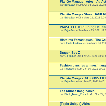
Planète Mangas - Aries - Ad Ast
par
BejitaSan
le Dim Avr 04, 2021 0:22 
Planète Mangas Show: JANK 
par
BejitaSan
le Dim Mars 21, 2021 2:0
PAUSE LECTURE: King Of Ede
par
BejitaSan
le Sam Mars 13, 2021 19:
Histoires Fantastiques - The Ca
par
Claude Lindsay
le Sam Mars 06, 20
Dragon Boy Z
par
Goku36
le Dim Fév 28, 2021 18:08
Fashion dans les animes/mang
par
Nucleus
le Sam Jan 30, 2021 20:12
Planète Mangas: NO GUNS LIF
par
BejitaSan
le Mer Jan 06, 2021 9:46
Les Ruines Imaginaires.
par
Black_Mass_Priest
le Ven Nov 27, 
[Topic Unique] Akira