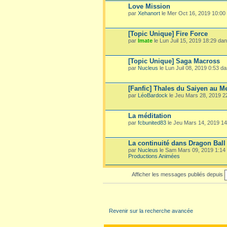
Love Mission
par
Xehanort
le Mer Oct 16, 2019 10:00
[Topic Unique] Fire Force
par
Imate
le Lun Juil 15, 2019 18:29 da
[Topic Unique] Saga Macross
par
Nucleus
le Lun Juil 08, 2019 0:53 d
[Fanfic] Thales du Saiyen au M
par
LéoBardock
le Jeu Mars 28, 2019 
La méditation
par
fcbunited83
le Jeu Mars 14, 2019 1
La continuité dans Dragon Ball
par
Nucleus
le Sam Mars 09, 2019 1:14
Productions Animées
Afficher les messages publiés depuis
Revenir sur la recherche avancée