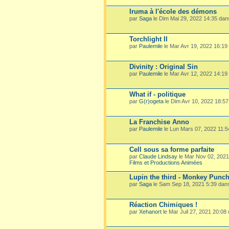
Iruma à l'école des démons
par
Saga
le Dim Mai 29, 2022 14:35 da
Torchlight II
par
Paulemile
le Mar Avr 19, 2022 16:19
Divinity : Original Sin
par
Paulemile
le Mar Avr 12, 2022 14:19
What if - politique
par
G(r)ogeta
le Dim Avr 10, 2022 18:5
La Franchise Anno
par
Paulemile
le Lun Mars 07, 2022 11:
Cell sous sa forme parfaite
par
Claude Lindsay
le Mar Nov 02, 202
Films et Productions Animées
Lupin the third - Monkey Punc
par
Saga
le Sam Sep 18, 2021 5:39 dan
Réaction Chimiques !
par
Xehanort
le Mar Juil 27, 2021 20:08