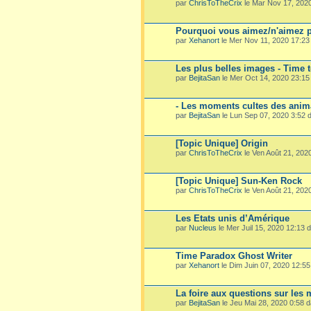
par
ChrisToTheCrix
le Mar Nov 17, 202
Pourquoi vous aimez/n'aimez p
par
Xehanort
le Mer Nov 11, 2020 17:2
Les plus belles images - Time 
par
BejitaSan
le Mer Oct 14, 2020 23:1
- Les moments cultes des ani
par
BejitaSan
le Lun Sep 07, 2020 3:52
[Topic Unique] Origin
par
ChrisToTheCrix
le Ven Août 21, 202
[Topic Unique] Sun-Ken Rock
par
ChrisToTheCrix
le Ven Août 21, 202
Les Etats unis d’Amérique
par
Nucleus
le Mer Juil 15, 2020 12:13
Time Paradox Ghost Writer
par
Xehanort
le Dim Juin 07, 2020 12:5
La foire aux questions sur les
par
BejitaSan
le Jeu Mai 28, 2020 0:58 