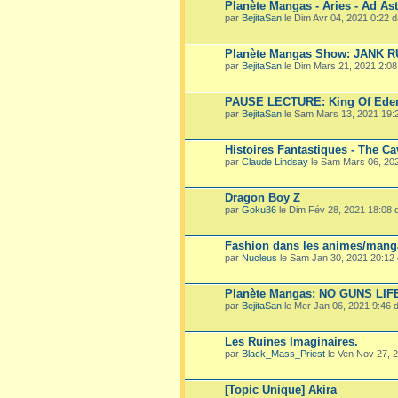
Planète Mangas - Aries - Ad Ast
par
BejitaSan
le Dim Avr 04, 2021 0:22 
Planète Mangas Show: JANK 
par
BejitaSan
le Dim Mars 21, 2021 2:0
PAUSE LECTURE: King Of Ede
par
BejitaSan
le Sam Mars 13, 2021 19:
Histoires Fantastiques - The Ca
par
Claude Lindsay
le Sam Mars 06, 20
Dragon Boy Z
par
Goku36
le Dim Fév 28, 2021 18:08
Fashion dans les animes/mang
par
Nucleus
le Sam Jan 30, 2021 20:12
Planète Mangas: NO GUNS LIF
par
BejitaSan
le Mer Jan 06, 2021 9:46
Les Ruines Imaginaires.
par
Black_Mass_Priest
le Ven Nov 27, 
[Topic Unique] Akira