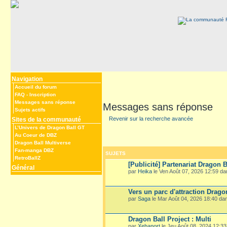
Navigation
Accueil du forum
FAQ
-
Inscription
Messages sans réponse
Messages sans réponse
Sujets actifs
Revenir sur la recherche avancée
Sites de la communauté
L’Univers de Dragon Ball GT
Au Coeur de DBZ
Dragon Ball Multiverse
Fan-manga DBZ
SUJETS
RetroBallZ
[Publicité] Partenariat Dragon B
Général
par
Heika
le Ven Août 07, 2026 12:59 d
Vers un parc d'attraction Drago
par
Saga
le Mar Août 04, 2026 18:40 d
Dragon Ball Project : Multi
par
Xehanort
le Jeu Août 08, 2024 12:3