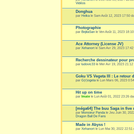
Vidéos
Donghua
par
Heika
le Sam Août 12, 2023 17:50 
Photographie
par
BejitaSan
le Ven Août 11, 2023 18:1
Ace Attorney (License JV)
par
Xehanort
le Sam Avr 29, 2023 17:4
Recherche dessinateur pour pro
par
ludovic33
le Mer Avr 19, 2023 21:1
Goku VS Vegeta III : Le retour 
par
G(r)ogeta
le Lun Mars 06, 2023 0:5
Hit up on time
par
Imate
le Lun Août 01, 2022 23:26 d
[méga64] The buu Saga in five
par
Monsieur Panda
le Jeu Juin 30, 20
Dragon Ball De Fans
Made in Abyss !
par
Xehanort
le Lun Mai 30, 2022 22:51