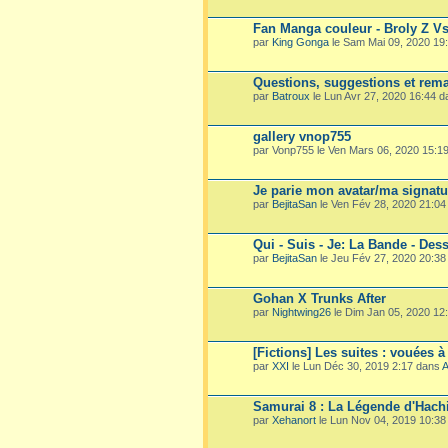
Fan Manga couleur - Broly Z V
par
King Gonga
le Sam Mai 09, 2020 19
Questions, suggestions et rema
par
Batroux
le Lun Avr 27, 2020 16:44 
gallery vnop755
par Vonp755 le Ven Mars 06, 2020 15:1
Je parie mon avatar/ma signatu
par
BejitaSan
le Ven Fév 28, 2020 21:0
Qui - Suis - Je: La Bande - Dess
par
BejitaSan
le Jeu Fév 27, 2020 20:3
Gohan X Trunks After
par
Nightwing26
le Dim Jan 05, 2020 12
[Fictions] Les suites : vouées à
par
XXI
le Lun Déc 30, 2019 2:17 dans
A
Samurai 8 : La Légende d'Hach
par
Xehanort
le Lun Nov 04, 2019 10:3