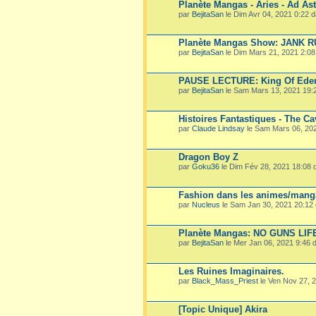
Planète Mangas - Aries - Ad Ast
par
BejitaSan
le Dim Avr 04, 2021 0:22 
Planète Mangas Show: JANK 
par
BejitaSan
le Dim Mars 21, 2021 2:0
PAUSE LECTURE: King Of Ede
par
BejitaSan
le Sam Mars 13, 2021 19:
Histoires Fantastiques - The Ca
par
Claude Lindsay
le Sam Mars 06, 20
Dragon Boy Z
par
Goku36
le Dim Fév 28, 2021 18:08
Fashion dans les animes/mang
par
Nucleus
le Sam Jan 30, 2021 20:12
Planète Mangas: NO GUNS LIF
par
BejitaSan
le Mer Jan 06, 2021 9:46
Les Ruines Imaginaires.
par
Black_Mass_Priest
le Ven Nov 27, 
[Topic Unique] Akira