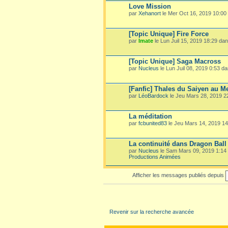
Love Mission
par
Xehanort
le Mer Oct 16, 2019 10:00
[Topic Unique] Fire Force
par
Imate
le Lun Juil 15, 2019 18:29 da
[Topic Unique] Saga Macross
par
Nucleus
le Lun Juil 08, 2019 0:53 d
[Fanfic] Thales du Saiyen au M
par
LéoBardock
le Jeu Mars 28, 2019 
La méditation
par
fcbunited83
le Jeu Mars 14, 2019 1
La continuité dans Dragon Ball
par
Nucleus
le Sam Mars 09, 2019 1:14
Productions Animées
Afficher les messages publiés depuis
Revenir sur la recherche avancée