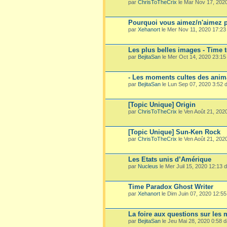
par
ChrisToTheCrix
le Mar Nov 17, 202
Pourquoi vous aimez/n'aimez p
par
Xehanort
le Mer Nov 11, 2020 17:2
Les plus belles images - Time 
par
BejitaSan
le Mer Oct 14, 2020 23:1
- Les moments cultes des ani
par
BejitaSan
le Lun Sep 07, 2020 3:52
[Topic Unique] Origin
par
ChrisToTheCrix
le Ven Août 21, 202
[Topic Unique] Sun-Ken Rock
par
ChrisToTheCrix
le Ven Août 21, 202
Les Etats unis d’Amérique
par
Nucleus
le Mer Juil 15, 2020 12:13
Time Paradox Ghost Writer
par
Xehanort
le Dim Juin 07, 2020 12:5
La foire aux questions sur les
par
BejitaSan
le Jeu Mai 28, 2020 0:58 