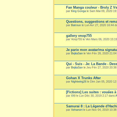
Fan Manga couleur - Broly Z V
par
King Gonga
le Sam Mai 09, 2020 19
Questions, suggestions et rema
par
Batroux
le Lun Avr 27, 2020 16:44 
gallery vnop755
par Vonp755 le Ven Mars 06, 2020 15:1
Je parie mon avatar/ma signatu
par
BejitaSan
le Ven Fév 28, 2020 21:0
Qui - Suis - Je: La Bande - Dess
par
BejitaSan
le Jeu Fév 27, 2020 20:3
Gohan X Trunks After
par
Nightwing26
le Dim Jan 05, 2020 12
[Fictions] Les suites : vouées à
par
XXI
le Lun Déc 30, 2019 2:17 dans
A
Samurai 8 : La Légende d'Hach
par
Xehanort
le Lun Nov 04, 2019 10:3