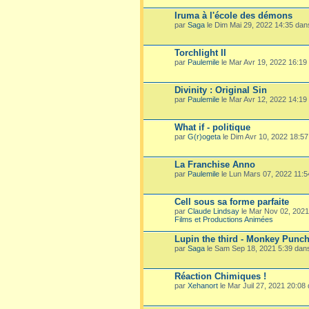
Iruma à l'école des démons
par
Saga
le Dim Mai 29, 2022 14:35 da
Torchlight II
par
Paulemile
le Mar Avr 19, 2022 16:19
Divinity : Original Sin
par
Paulemile
le Mar Avr 12, 2022 14:19
What if - politique
par
G(r)ogeta
le Dim Avr 10, 2022 18:5
La Franchise Anno
par
Paulemile
le Lun Mars 07, 2022 11:
Cell sous sa forme parfaite
par
Claude Lindsay
le Mar Nov 02, 202
Films et Productions Animées
Lupin the third - Monkey Punc
par
Saga
le Sam Sep 18, 2021 5:39 dan
Réaction Chimiques !
par
Xehanort
le Mar Juil 27, 2021 20:08