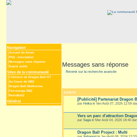
Navigation
Accueil du forum
FAQ
-
Inscription
Messages sans réponse
Messages sans réponse
Sujets actifs
Revenir sur la recherche avancée
Sites de la communauté
L’Univers de Dragon Ball GT
Au Coeur de DBZ
Dragon Ball Multiverse
Fan-manga DBZ
SUJETS
RetroBallZ
[Publicité] Partenariat Dragon B
Général
par
Heika
le Ven Août 07, 2026 12:59 d
Vers un parc d'attraction Drago
par
Saga
le Mar Août 04, 2026 18:40 d
Dragon Ball Project : Multi
par
Xehanort
le Jeu Août 08, 2024 12:3