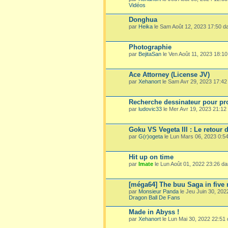
Vidéos
Donghua
par
Heika
le Sam Août 12, 2023 17:50 
Photographie
par
BejitaSan
le Ven Août 11, 2023 18:1
Ace Attorney (License JV)
par
Xehanort
le Sam Avr 29, 2023 17:4
Recherche dessinateur pour pro
par
ludovic33
le Mer Avr 19, 2023 21:1
Goku VS Vegeta III : Le retour 
par
G(r)ogeta
le Lun Mars 06, 2023 0:5
Hit up on time
par
Imate
le Lun Août 01, 2022 23:26 d
[méga64] The buu Saga in five
par
Monsieur Panda
le Jeu Juin 30, 20
Dragon Ball De Fans
Made in Abyss !
par
Xehanort
le Lun Mai 30, 2022 22:51