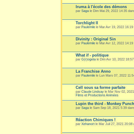
Iruma à l'école des démons
par
Saga
le Dim Mai 29, 2022 14:35 da
Torchlight II
par
Paulemile
le Mar Avr 19, 2022 16:19
Divinity : Original Sin
par
Paulemile
le Mar Avr 12, 2022 14:19
What if - politique
par
G(r)ogeta
le Dim Avr 10, 2022 18:5
La Franchise Anno
par
Paulemile
le Lun Mars 07, 2022 11:
Cell sous sa forme parfaite
par
Claude Lindsay
le Mar Nov 02, 202
Films et Productions Animées
Lupin the third - Monkey Punc
par
Saga
le Sam Sep 18, 2021 5:39 dan
Réaction Chimiques !
par
Xehanort
le Mar Juil 27, 2021 20:08