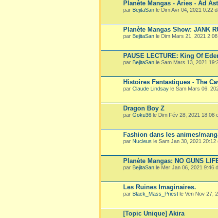
Planète Mangas - Aries - Ad Ast
par
BejitaSan
le Dim Avr 04, 2021 0:22 
Planète Mangas Show: JANK 
par
BejitaSan
le Dim Mars 21, 2021 2:0
PAUSE LECTURE: King Of Ede
par
BejitaSan
le Sam Mars 13, 2021 19:
Histoires Fantastiques - The Ca
par
Claude Lindsay
le Sam Mars 06, 20
Dragon Boy Z
par
Goku36
le Dim Fév 28, 2021 18:08
Fashion dans les animes/mang
par
Nucleus
le Sam Jan 30, 2021 20:12
Planète Mangas: NO GUNS LIF
par
BejitaSan
le Mer Jan 06, 2021 9:46
Les Ruines Imaginaires.
par
Black_Mass_Priest
le Ven Nov 27, 
[Topic Unique] Akira