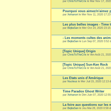
par
ChrisToTheCrix
le Mar Nov 17, 202
Pourquoi vous aimez/n'aimez p
par
Xehanort
le Mer Nov 11, 2020 17:2
Les plus belles images - Time 
par
BejitaSan
le Mer Oct 14, 2020 23:1
- Les moments cultes des ani
par
BejitaSan
le Lun Sep 07, 2020 3:52
[Topic Unique] Origin
par
ChrisToTheCrix
le Ven Août 21, 202
[Topic Unique] Sun-Ken Rock
par
ChrisToTheCrix
le Ven Août 21, 202
Les Etats unis d’Amérique
par
Nucleus
le Mer Juil 15, 2020 12:13
Time Paradox Ghost Writer
par
Xehanort
le Dim Juin 07, 2020 12:5
La foire aux questions sur les
par
BejitaSan
le Jeu Mai 28, 2020 0:58 