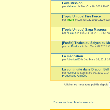
Love Mission
par
Xehanort
le Mer Oct 16, 2019 10:00
[Topic Unique] Fire Force
par
Imate
le Lun Juil 15, 2019 18:29 da
[Topic Unique] Saga Macross
par
Nucleus
le Lun Juil 08, 2019 0:53 d
[Fanfic] Thales du Saiyen au M
par
LéoBardock
le Jeu Mars 28, 2019 
La méditation
par
fcbunited83
le Jeu Mars 14, 2019 1
La continuité dans Dragon Ball
par
Nucleus
le Sam Mars 09, 2019 1:14
Productions Animées
Afficher les messages publiés depuis
Revenir sur la recherche avancée