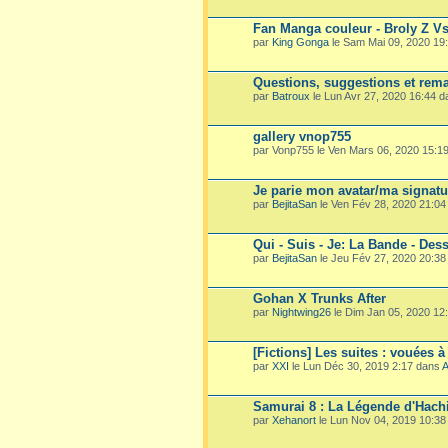
Fan Manga couleur - Broly Z V
par
King Gonga
le Sam Mai 09, 2020 19
Questions, suggestions et rema
par
Batroux
le Lun Avr 27, 2020 16:44 
gallery vnop755
par Vonp755 le Ven Mars 06, 2020 15:1
Je parie mon avatar/ma signatu
par
BejitaSan
le Ven Fév 28, 2020 21:0
Qui - Suis - Je: La Bande - Dess
par
BejitaSan
le Jeu Fév 27, 2020 20:3
Gohan X Trunks After
par
Nightwing26
le Dim Jan 05, 2020 12
[Fictions] Les suites : vouées à
par
XXI
le Lun Déc 30, 2019 2:17 dans
A
Samurai 8 : La Légende d'Hach
par
Xehanort
le Lun Nov 04, 2019 10:3