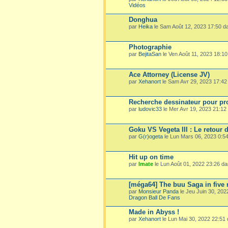
Vidéos
Donghua
par
Heika
le Sam Août 12, 2023 17:50 
Photographie
par
BejitaSan
le Ven Août 11, 2023 18:1
Ace Attorney (License JV)
par
Xehanort
le Sam Avr 29, 2023 17:4
Recherche dessinateur pour pro
par
ludovic33
le Mer Avr 19, 2023 21:1
Goku VS Vegeta III : Le retour 
par
G(r)ogeta
le Lun Mars 06, 2023 0:5
Hit up on time
par
Imate
le Lun Août 01, 2022 23:26 d
[méga64] The buu Saga in five
par
Monsieur Panda
le Jeu Juin 30, 20
Dragon Ball De Fans
Made in Abyss !
par
Xehanort
le Lun Mai 30, 2022 22:51