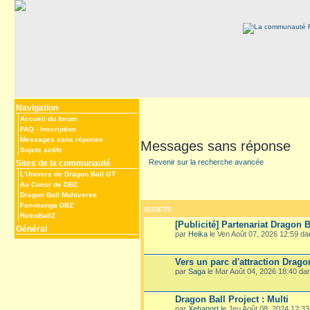
Navigation
Accueil du forum
FAQ
-
Inscription
Messages sans réponse
Messages sans réponse
Sujets actifs
Revenir sur la recherche avancée
Sites de la communauté
L’Univers de Dragon Ball GT
Au Coeur de DBZ
Dragon Ball Multiverse
Fan-manga DBZ
SUJETS
RetroBallZ
[Publicité] Partenariat Dragon B
Général
par
Heika
le Ven Août 07, 2026 12:59 d
Vers un parc d'attraction Drago
par
Saga
le Mar Août 04, 2026 18:40 d
Dragon Ball Project : Multi
par
Xehanort
le Jeu Août 08, 2024 12:3