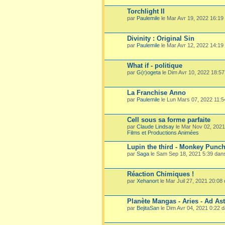
Torchlight II
par
Paulemile
le Mar Avr 19, 2022 16:19
Divinity : Original Sin
par
Paulemile
le Mar Avr 12, 2022 14:19
What if - politique
par
G(r)ogeta
le Dim Avr 10, 2022 18:5
La Franchise Anno
par
Paulemile
le Lun Mars 07, 2022 11:
Cell sous sa forme parfaite
par
Claude Lindsay
le Mar Nov 02, 202
Films et Productions Animées
Lupin the third - Monkey Punc
par
Saga
le Sam Sep 18, 2021 5:39 dan
Réaction Chimiques !
par
Xehanort
le Mar Juil 27, 2021 20:08
Planète Mangas - Aries - Ad Ast
par
BejitaSan
le Dim Avr 04, 2021 0:22 