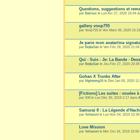
Questions, suggestions et rema
par
Batroux
le Lun Avr 27, 2020 16:44 
gallery vnop755
par Vonp755 le Ven Mars 06, 2020 15:1
Je parie mon avatar/ma signatu
par
BejitaSan
le Ven Fév 28, 2020 21:0
Qui - Suis - Je: La Bande - Dess
par
BejitaSan
le Jeu Fév 27, 2020 20:3
Gohan X Trunks After
par
Nightwing26
le Dim Jan 05, 2020 12
[Fictions] Les suites : vouées à
par
XXI
le Lun Déc 30, 2019 2:17 dans
A
Samurai 8 : La Légende d'Hach
par
Xehanort
le Lun Nov 04, 2019 10:3
Love Mission
par
Xehanort
le Mer Oct 16, 2019 10:00