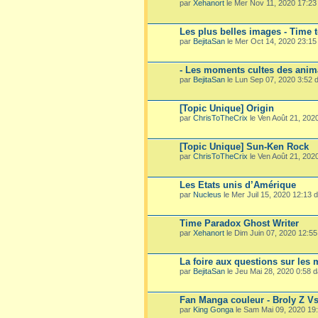
par
Xehanort
le Mer Nov 11, 2020 17:2
Les plus belles images - Time 
par
BejitaSan
le Mer Oct 14, 2020 23:1
- Les moments cultes des ani
par
BejitaSan
le Lun Sep 07, 2020 3:52
[Topic Unique] Origin
par
ChrisToTheCrix
le Ven Août 21, 202
[Topic Unique] Sun-Ken Rock
par
ChrisToTheCrix
le Ven Août 21, 202
Les Etats unis d’Amérique
par
Nucleus
le Mer Juil 15, 2020 12:13
Time Paradox Ghost Writer
par
Xehanort
le Dim Juin 07, 2020 12:5
La foire aux questions sur les
par
BejitaSan
le Jeu Mai 28, 2020 0:58 
Fan Manga couleur - Broly Z V
par
King Gonga
le Sam Mai 09, 2020 19