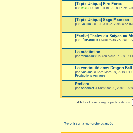
[Topic Unique] Fire Force
par
Imate
le Lun Juil 15, 2019 18:29 da
[Topic Unique] Saga Macross
par
Nucleus
le Lun Juil 08, 2019 0:53 d
[Fanfic] Thales du Saiyen au M
par
LéoBardock
le Jeu Mars 28, 2019 
La méditation
par
fcbunited83
le Jeu Mars 14, 2019 1
La continuité dans Dragon Ball
par
Nucleus
le Sam Mars 09, 2019 1:14
Productions Animées
Radiant
par
Xehanort
le Sam Oct 06, 2018 19:3
Afficher les messages publiés depuis
Revenir sur la recherche avancée