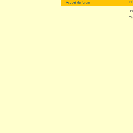
L’
Accueil du forum
P
Ti