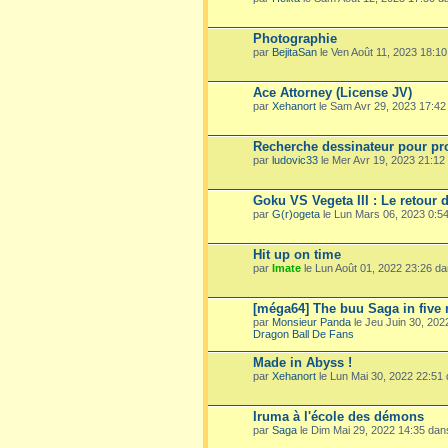
Photographie
par
BejitaSan
le Ven Août 11, 2023 18:1
Ace Attorney (License JV)
par
Xehanort
le Sam Avr 29, 2023 17:4
Recherche dessinateur pour pro
par
ludovic33
le Mer Avr 19, 2023 21:1
Goku VS Vegeta III : Le retour 
par
G(r)ogeta
le Lun Mars 06, 2023 0:5
Hit up on time
par
Imate
le Lun Août 01, 2022 23:26 d
[méga64] The buu Saga in five
par
Monsieur Panda
le Jeu Juin 30, 20
Dragon Ball De Fans
Made in Abyss !
par
Xehanort
le Lun Mai 30, 2022 22:51
Iruma à l'école des démons
par
Saga
le Dim Mai 29, 2022 14:35 da