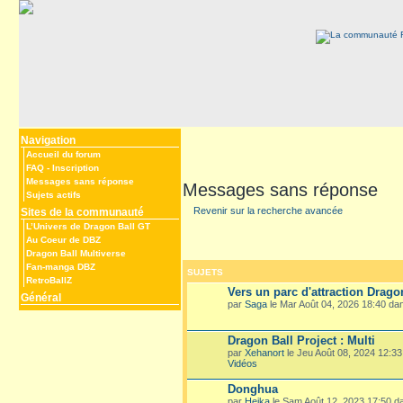
Navigation
Accueil du forum
FAQ
-
Inscription
Messages sans réponse
Messages sans réponse
Sujets actifs
Revenir sur la recherche avancée
Sites de la communauté
L’Univers de Dragon Ball GT
Au Coeur de DBZ
Dragon Ball Multiverse
Fan-manga DBZ
SUJETS
RetroBallZ
Vers un parc d'attraction Drago
Général
par
Saga
le Mar Août 04, 2026 18:40 d
Dragon Ball Project : Multi
par
Xehanort
le Jeu Août 08, 2024 12:3
Vidéos
Donghua
par
Heika
le Sam Août 12, 2023 17:50 