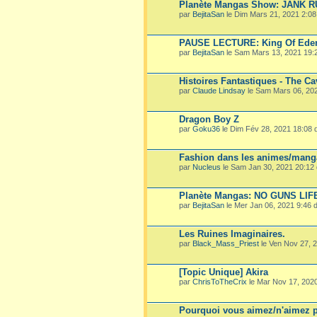
Planète Mangas Show: JANK 
par
BejitaSan
le Dim Mars 21, 2021 2:0
PAUSE LECTURE: King Of Ede
par
BejitaSan
le Sam Mars 13, 2021 19:
Histoires Fantastiques - The Ca
par
Claude Lindsay
le Sam Mars 06, 20
Dragon Boy Z
par
Goku36
le Dim Fév 28, 2021 18:08
Fashion dans les animes/mang
par
Nucleus
le Sam Jan 30, 2021 20:12
Planète Mangas: NO GUNS LIF
par
BejitaSan
le Mer Jan 06, 2021 9:46
Les Ruines Imaginaires.
par
Black_Mass_Priest
le Ven Nov 27, 
[Topic Unique] Akira
par
ChrisToTheCrix
le Mar Nov 17, 202
Pourquoi vous aimez/n'aimez p