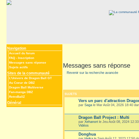
Navigation
Accueil du forum
FAQ
-
Inscription
Messages sans réponse
Messages sans réponse
Sujets actifs
Revenir sur la recherche avancée
Sites de la communauté
L’Univers de Dragon Ball GT
Au Coeur de DBZ
Dragon Ball Multiverse
Fan-manga DBZ
SUJETS
RetroBallZ
Vers un parc d'attraction Drago
Général
par
Saga
le Mar Août 04, 2026 18:40 d
Dragon Ball Project : Multi
par
Xehanort
le Jeu Août 08, 2024 12:3
Vidéos
Donghua
par
Heika
le Sam Août 12, 2023 17:50 