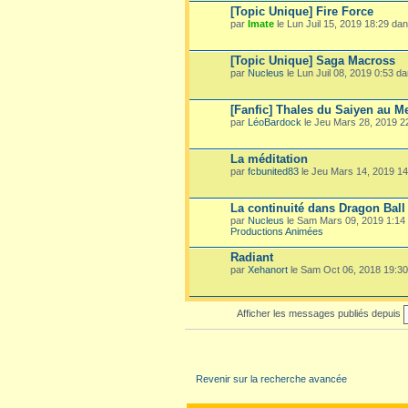
[Topic Unique] Fire Force
par
Imate
le Lun Juil 15, 2019 18:29 da
[Topic Unique] Saga Macross
par
Nucleus
le Lun Juil 08, 2019 0:53 d
[Fanfic] Thales du Saiyen au M
par
LéoBardock
le Jeu Mars 28, 2019 
La méditation
par
fcbunited83
le Jeu Mars 14, 2019 1
La continuité dans Dragon Ball
par
Nucleus
le Sam Mars 09, 2019 1:14
Productions Animées
Radiant
par
Xehanort
le Sam Oct 06, 2018 19:3
Afficher les messages publiés depuis
Revenir sur la recherche avancée