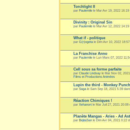
Torchlight II
par
Paulemile
le Mar Avr 19, 2022 16:19
Divinity : Original Sin
par
Paulemile
le Mar Avr 12, 2022 14:19
What if - politique
par
G(r)ogeta
le Dim Avr 10, 2022 18:5
La Franchise Anno
par
Paulemile
le Lun Mars 07, 2022 11:
Cell sous sa forme parfaite
par
Claude Lindsay
le Mar Nov 02, 202
Films et Productions Animées
Lupin the third - Monkey Punc
par
Saga
le Sam Sep 18, 2021 5:39 dan
Réaction Chimiques !
par
Xehanort
le Mar Juil 27, 2021 20:08
Planète Mangas - Aries - Ad Ast
par
BejitaSan
le Dim Avr 04, 2021 0:22 