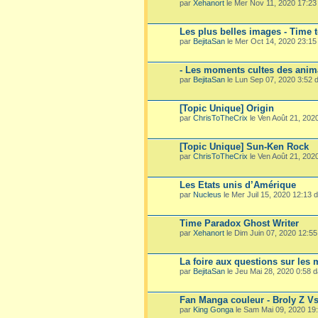
par
Xehanort
le Mer Nov 11, 2020 17:2
Les plus belles images - Time 
par
BejitaSan
le Mer Oct 14, 2020 23:1
- Les moments cultes des ani
par
BejitaSan
le Lun Sep 07, 2020 3:52
[Topic Unique] Origin
par
ChrisToTheCrix
le Ven Août 21, 202
[Topic Unique] Sun-Ken Rock
par
ChrisToTheCrix
le Ven Août 21, 202
Les Etats unis d’Amérique
par
Nucleus
le Mer Juil 15, 2020 12:13
Time Paradox Ghost Writer
par
Xehanort
le Dim Juin 07, 2020 12:5
La foire aux questions sur les
par
BejitaSan
le Jeu Mai 28, 2020 0:58 
Fan Manga couleur - Broly Z V
par
King Gonga
le Sam Mai 09, 2020 19