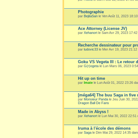
Photographie
par
BejitaSan
le Ven Août 11, 2023 18:1
Ace Attorney (License JV)
par
Xehanort
le Sam Avr 29, 2023 17:4
Recherche dessinateur pour pro
par
ludovic33
le Mer Avr 19, 2023 21:1
Goku VS Vegeta III : Le retour 
par
G(r)ogeta
le Lun Mars 06, 2023 0:5
Hit up on time
par
Imate
le Lun Août 01, 2022 23:26 d
[méga64] The buu Saga in five
par
Monsieur Panda
le Jeu Juin 30, 20
Dragon Ball De Fans
Made in Abyss !
par
Xehanort
le Lun Mai 30, 2022 22:51
Iruma à l'école des démons
par
Saga
le Dim Mai 29, 2022 14:35 da