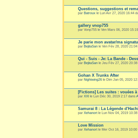
Questions, suggestions et rema
par
Batroux
le Lun Avr 27, 2020 16:44 
gallery vnop755
par Vonp755 le Ven Mars 06, 2020 15:1
Je parie mon avatar/ma signatu
par
BejitaSan
le Ven Fév 28, 2020 21:0
Qui - Suis - Je: La Bande - Dess
par
BejitaSan
le Jeu Fév 27, 2020 20:3
Gohan X Trunks After
par
Nightwing26
le Dim Jan 05, 2020 12
[Fictions] Les suites : vouées à
par
XXI
le Lun Déc 30, 2019 2:17 dans
A
Samurai 8 : La Légende d'Hach
par
Xehanort
le Lun Nov 04, 2019 10:3
Love Mission
par
Xehanort
le Mer Oct 16, 2019 10:00