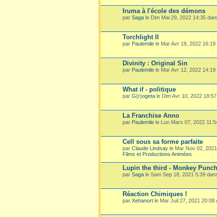
Iruma à l'école des démons
par
Saga
le Dim Mai 29, 2022 14:35 da
Torchlight II
par
Paulemile
le Mar Avr 19, 2022 16:19
Divinity : Original Sin
par
Paulemile
le Mar Avr 12, 2022 14:19
What if - politique
par
G(r)ogeta
le Dim Avr 10, 2022 18:5
La Franchise Anno
par
Paulemile
le Lun Mars 07, 2022 11:
Cell sous sa forme parfaite
par
Claude Lindsay
le Mar Nov 02, 202
Films et Productions Animées
Lupin the third - Monkey Punc
par
Saga
le Sam Sep 18, 2021 5:39 dan
Réaction Chimiques !
par
Xehanort
le Mar Juil 27, 2021 20:08