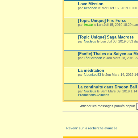
Love Mission
par
Xehanort
le Mer Oct 16, 2019 10:00
[Topic Unique] Fire Force
par
Imate
le Lun Juil 15, 2019 18:29 da
[Topic Unique] Saga Macross
par
Nucleus
le Lun Juil 08, 2019 0:53 d
[Fanfic] Thales du Saiyen au M
par
LéoBardock
le Jeu Mars 28, 2019 
La méditation
par
fcbunited83
le Jeu Mars 14, 2019 1
La continuité dans Dragon Ball
par
Nucleus
le Sam Mars 09, 2019 1:14
Productions Animées
Afficher les messages publiés depuis
Revenir sur la recherche avancée