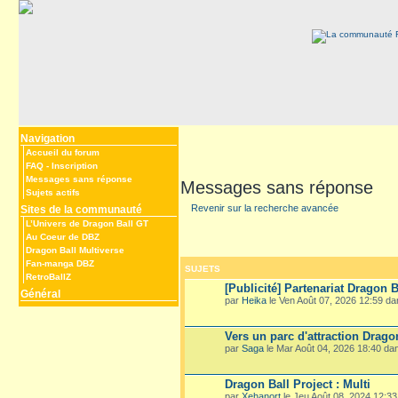
Navigation
Accueil du forum
FAQ
-
Inscription
Messages sans réponse
Messages sans réponse
Sujets actifs
Revenir sur la recherche avancée
Sites de la communauté
L’Univers de Dragon Ball GT
Au Coeur de DBZ
Dragon Ball Multiverse
Fan-manga DBZ
SUJETS
RetroBallZ
[Publicité] Partenariat Dragon B
Général
par
Heika
le Ven Août 07, 2026 12:59 d
Vers un parc d'attraction Drago
par
Saga
le Mar Août 04, 2026 18:40 d
Dragon Ball Project : Multi
par
Xehanort
le Jeu Août 08, 2024 12:3