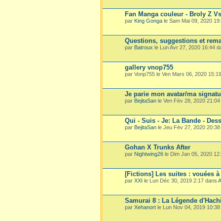
Fan Manga couleur - Broly Z V
par
King Gonga
le Sam Mai 09, 2020 19
Questions, suggestions et rema
par
Batroux
le Lun Avr 27, 2020 16:44 
gallery vnop755
par Vonp755 le Ven Mars 06, 2020 15:1
Je parie mon avatar/ma signatu
par
BejitaSan
le Ven Fév 28, 2020 21:0
Qui - Suis - Je: La Bande - Dess
par
BejitaSan
le Jeu Fév 27, 2020 20:3
Gohan X Trunks After
par
Nightwing26
le Dim Jan 05, 2020 12
[Fictions] Les suites : vouées à
par
XXI
le Lun Déc 30, 2019 2:17 dans
A
Samurai 8 : La Légende d'Hach
par
Xehanort
le Lun Nov 04, 2019 10:3