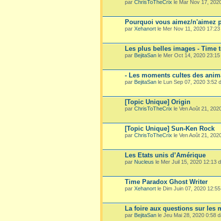
par
ChrisToTheCrix
le Mar Nov 17, 202
Pourquoi vous aimez/n'aimez p
par
Xehanort
le Mer Nov 11, 2020 17:2
Les plus belles images - Time 
par
BejitaSan
le Mer Oct 14, 2020 23:1
- Les moments cultes des ani
par
BejitaSan
le Lun Sep 07, 2020 3:52
[Topic Unique] Origin
par
ChrisToTheCrix
le Ven Août 21, 202
[Topic Unique] Sun-Ken Rock
par
ChrisToTheCrix
le Ven Août 21, 202
Les Etats unis d’Amérique
par
Nucleus
le Mer Juil 15, 2020 12:13
Time Paradox Ghost Writer
par
Xehanort
le Dim Juin 07, 2020 12:5
La foire aux questions sur les
par
BejitaSan
le Jeu Mai 28, 2020 0:58 