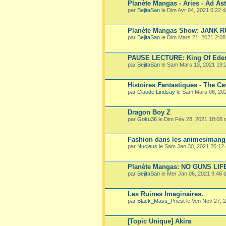
Planète Mangas - Aries - Ad Ast
par
BejitaSan
le Dim Avr 04, 2021 0:22 
Planète Mangas Show: JANK 
par
BejitaSan
le Dim Mars 21, 2021 2:0
PAUSE LECTURE: King Of Ede
par
BejitaSan
le Sam Mars 13, 2021 19:
Histoires Fantastiques - The Ca
par
Claude Lindsay
le Sam Mars 06, 20
Dragon Boy Z
par
Goku36
le Dim Fév 28, 2021 18:08
Fashion dans les animes/mang
par
Nucleus
le Sam Jan 30, 2021 20:12
Planète Mangas: NO GUNS LIF
par
BejitaSan
le Mer Jan 06, 2021 9:46
Les Ruines Imaginaires.
par
Black_Mass_Priest
le Ven Nov 27, 
[Topic Unique] Akira