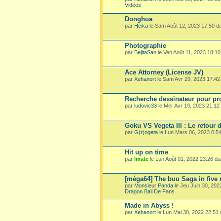
Vidéos
Donghua
par
Heika
le Sam Août 12, 2023 17:50 
Photographie
par
BejitaSan
le Ven Août 11, 2023 18:1
Ace Attorney (License JV)
par
Xehanort
le Sam Avr 29, 2023 17:4
Recherche dessinateur pour pro
par
ludovic33
le Mer Avr 19, 2023 21:1
Goku VS Vegeta III : Le retour 
par
G(r)ogeta
le Lun Mars 06, 2023 0:5
Hit up on time
par
Imate
le Lun Août 01, 2022 23:26 d
[méga64] The buu Saga in five
par
Monsieur Panda
le Jeu Juin 30, 20
Dragon Ball De Fans
Made in Abyss !
par
Xehanort
le Lun Mai 30, 2022 22:51