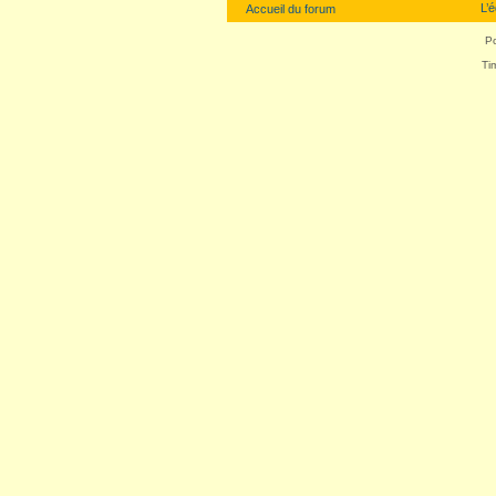
L’
Accueil du forum
P
Ti