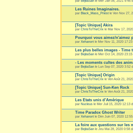
par
BejitaSan
le Mer Jan 06, 2021 9:46
Les Ruines Imaginaires.
par
Black_Mass_Priest
le Ven Nov 27, 
[Topic Unique] Akira
par
ChrisToTheCrix
le Mar Nov 17, 202
Pourquoi vous aimez/n'aimez p
par
Xehanort
le Mer Nov 11, 2020 17:2
Les plus belles images - Time 
par
BejitaSan
le Mer Oct 14, 2020 23:1
- Les moments cultes des ani
par
BejitaSan
le Lun Sep 07, 2020 3:52
[Topic Unique] Origin
par
ChrisToTheCrix
le Ven Août 21, 202
[Topic Unique] Sun-Ken Rock
par
ChrisToTheCrix
le Ven Août 21, 202
Les Etats unis d’Amérique
par
Nucleus
le Mer Juil 15, 2020 12:13
Time Paradox Ghost Writer
par
Xehanort
le Dim Juin 07, 2020 12:5
La foire aux questions sur les
par
BejitaSan
le Jeu Mai 28, 2020 0:58 