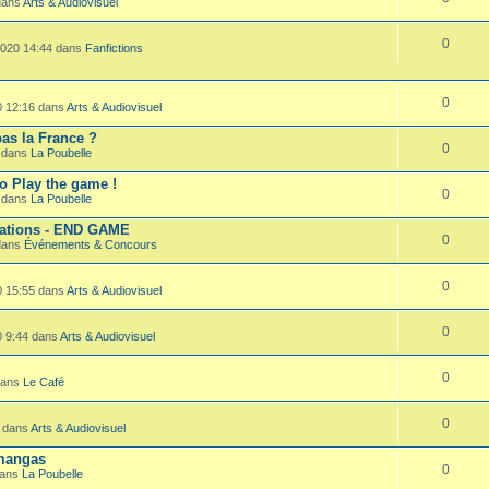
 dans
Arts & Audiovisuel
0
2020 14:44 dans
Fanfictions
0
0 12:16 dans
Arts & Audiovisuel
as la France ?
0
3 dans
La Poubelle
to Play the game !
0
5 dans
La Poubelle
mations - END GAME
0
 dans
Événements & Concours
0
0 15:55 dans
Arts & Audiovisuel
0
0 9:44 dans
Arts & Audiovisuel
0
 dans
Le Café
0
5 dans
Arts & Audiovisuel
 mangas
0
dans
La Poubelle