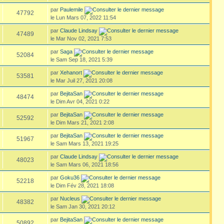
par
Paulemile
47792
le Lun Mars 07, 2022 11:54
par
Claude Lindsay
47489
le Mar Nov 02, 2021 7:53
par
Saga
52084
le Sam Sep 18, 2021 5:39
par
Xehanort
53581
le Mar Juil 27, 2021 20:08
par
BejitaSan
48474
le Dim Avr 04, 2021 0:22
par
BejitaSan
52592
le Dim Mars 21, 2021 2:08
par
BejitaSan
51967
le Sam Mars 13, 2021 19:25
par
Claude Lindsay
48023
le Sam Mars 06, 2021 18:56
par
Goku36
52218
le Dim Fév 28, 2021 18:08
par
Nucleus
48382
le Sam Jan 30, 2021 20:12
par
BejitaSan
50892