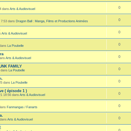
0
54 dans
Arts & Audiovisuel
0
1 7:53 dans
Dragon Ball : Manga, Films et Productions Animées
h
0
s
Arts & Audiovisuel
0
 dans
La Poubelle
ra
0
dans
Arts & Audiovisuel
RUNK FAMILY
0
8 dans
La Poubelle
n.
0
25 dans
La Poubelle
ve ( épisode 1 )
0
21 18:56 dans
Arts & Audiovisuel
0
 dans
Fanmangas / Fanarts
a.
0
 dans
Arts & Audiovisuel
E
0