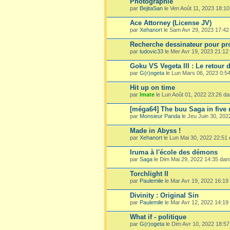
Photographie
par
BejitaSan
le Ven Août 11, 2023 18:1
Ace Attorney (License JV)
par
Xehanort
le Sam Avr 29, 2023 17:4
Recherche dessinateur pour pro
par
ludovic33
le Mer Avr 19, 2023 21:1
Goku VS Vegeta III : Le retour 
par
G(r)ogeta
le Lun Mars 06, 2023 0:5
Hit up on time
par
Imate
le Lun Août 01, 2022 23:26 d
[méga64] The buu Saga in five
par
Monsieur Panda
le Jeu Juin 30, 20
Made in Abyss !
par
Xehanort
le Lun Mai 30, 2022 22:51
Iruma à l'école des démons
par
Saga
le Dim Mai 29, 2022 14:35 da
Torchlight II
par
Paulemile
le Mar Avr 19, 2022 16:19
Divinity : Original Sin
par
Paulemile
le Mar Avr 12, 2022 14:19
What if - politique
par
G(r)ogeta
le Dim Avr 10, 2022 18:5