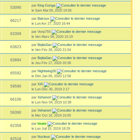
par
King Gonga
53090
le Sam Mai 09, 2020 19:56
par
Batroux
66217
le Lun Avr 27, 2020 16:44
par Vonp755
63309
le Ven Mars 06, 2020 15:19
par
BejitaSan
63823
le Ven Fév 28, 2020 21:04
par
BejitaSan
63894
le Jeu Fév 27, 2020 20:38
par
Nightwing26
65592
le Dim Jan 05, 2020 12:58
par
XXI
59590
le Lun Déc 30, 2019 2:17
par
Xehanort
66106
le Lun Nov 04, 2019 10:38
par
Xehanort
59390
le Mer Oct 16, 2019 10:00
par
Imate
62358
le Lun Juil 15, 2019 18:29
par
Nucleus
62518