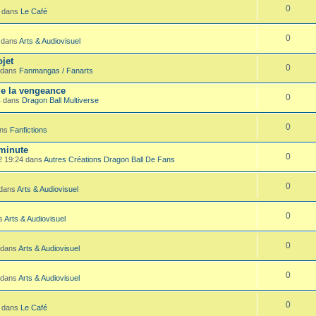
0
0 dans
Le Café
0
2 dans
Arts & Audiovisuel
jet
0
2 dans
Fanmangas / Fanarts
de la vengeance
0
4 dans
Dragon Ball Multiverse
0
ans
Fanfictions
 minute
0
22 19:24 dans
Autres Créations Dragon Ball De Fans
0
 dans
Arts & Audiovisuel
0
ns
Arts & Audiovisuel
0
 dans
Arts & Audiovisuel
0
 dans
Arts & Audiovisuel
0
7 dans
Le Café