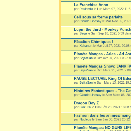
La Franchise Anno
par
Paulemile
le Lun Mars 07, 2022 11:
Cell sous sa forme parfaite
par
Claude Lindsay
le Mar Nov 02, 202
Lupin the third - Monkey Punc
par
Saga
le Sam Sep 18, 2021 5:39 dan
Réaction Chimiques !
par
Xehanort
le Mar Juil 27, 2021 20:08
Planète Mangas - Aries - Ad Ast
par
BejitaSan
le Dim Avr 04, 2021 0:22 
Planète Mangas Show: JANK 
par
BejitaSan
le Dim Mars 21, 2021 2:0
PAUSE LECTURE: King Of Ede
par
BejitaSan
le Sam Mars 13, 2021 19:
Histoires Fantastiques - The Ca
par
Claude Lindsay
le Sam Mars 06, 20
Dragon Boy Z
par
Goku36
le Dim Fév 28, 2021 18:08
Fashion dans les animes/mang
par
Nucleus
le Sam Jan 30, 2021 20:12
Planète Mangas: NO GUNS LIF