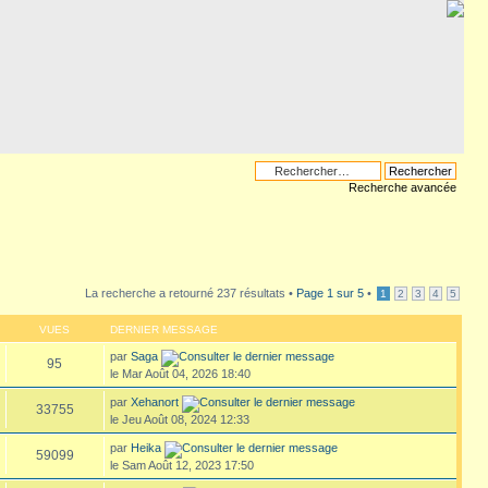
Recherche avancée
La recherche a retourné 237 résultats •
Page
1
sur
5
•
1
2
3
4
5
VUES
DERNIER MESSAGE
par
Saga
95
le Mar Août 04, 2026 18:40
par
Xehanort
33755
le Jeu Août 08, 2024 12:33
par
Heika
59099
le Sam Août 12, 2023 17:50