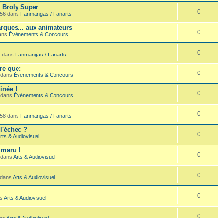
s Broly Super
0
:56 dans
Fanmangas / Fanarts
rques... aux animateurs
0
dans
Événements & Concours
0
9 dans
Fanmangas / Fanarts
re que:
0
4 dans
Événements & Concours
inée !
0
8 dans
Événements & Concours
0
:58 dans
Fanmangas / Fanarts
 l'échec ?
0
rts & Audiovisuel
imaru !
0
8 dans
Arts & Audiovisuel
0
 dans
Arts & Audiovisuel
0
ns
Arts & Audiovisuel
0
ans
Arts & Audiovisuel