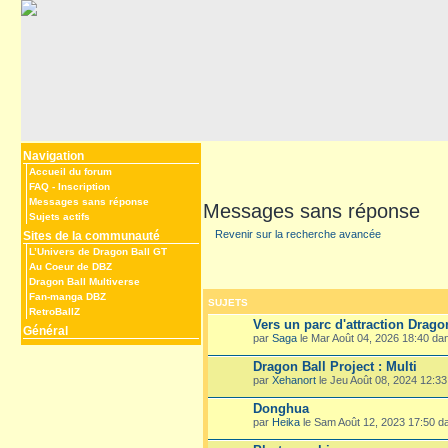
Navigation
Accueil du forum
FAQ
-
Inscription
Messages sans réponse
Messages sans réponse
Sujets actifs
Revenir sur la recherche avancée
Sites de la communauté
L’Univers de Dragon Ball GT
Au Coeur de DBZ
Dragon Ball Multiverse
Fan-manga DBZ
SUJETS
RetroBallZ
Vers un parc d'attraction Drago
Général
par
Saga
le Mar Août 04, 2026 18:40 d
Dragon Ball Project : Multi
par
Xehanort
le Jeu Août 08, 2024 12:3
Donghua
par
Heika
le Sam Août 12, 2023 17:50 