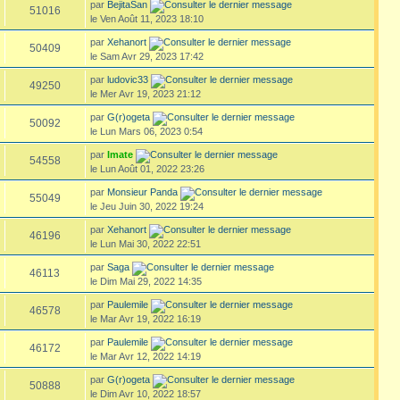
par
BejitaSan
51016
le Ven Août 11, 2023 18:10
par
Xehanort
50409
le Sam Avr 29, 2023 17:42
par
ludovic33
49250
le Mer Avr 19, 2023 21:12
par
G(r)ogeta
50092
le Lun Mars 06, 2023 0:54
par
Imate
54558
le Lun Août 01, 2022 23:26
par
Monsieur Panda
55049
le Jeu Juin 30, 2022 19:24
par
Xehanort
46196
le Lun Mai 30, 2022 22:51
par
Saga
46113
le Dim Mai 29, 2022 14:35
par
Paulemile
46578
le Mar Avr 19, 2022 16:19
par
Paulemile
46172
le Mar Avr 12, 2022 14:19
par
G(r)ogeta
50888
le Dim Avr 10, 2022 18:57