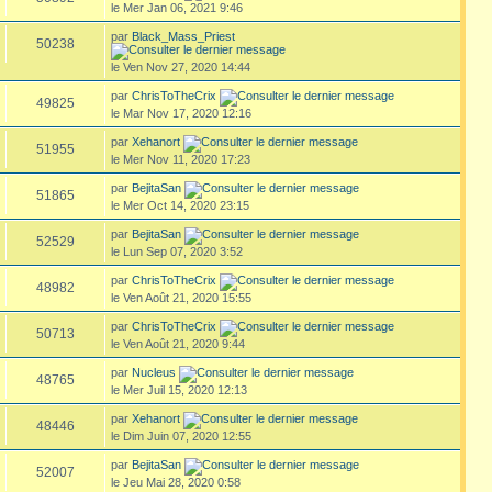
le Mer Jan 06, 2021 9:46
par
Black_Mass_Priest
50238
le Ven Nov 27, 2020 14:44
par
ChrisToTheCrix
49825
le Mar Nov 17, 2020 12:16
par
Xehanort
51955
le Mer Nov 11, 2020 17:23
par
BejitaSan
51865
le Mer Oct 14, 2020 23:15
par
BejitaSan
52529
le Lun Sep 07, 2020 3:52
par
ChrisToTheCrix
48982
le Ven Août 21, 2020 15:55
par
ChrisToTheCrix
50713
le Ven Août 21, 2020 9:44
par
Nucleus
48765
le Mer Juil 15, 2020 12:13
par
Xehanort
48446
le Dim Juin 07, 2020 12:55
par
BejitaSan
52007
le Jeu Mai 28, 2020 0:58