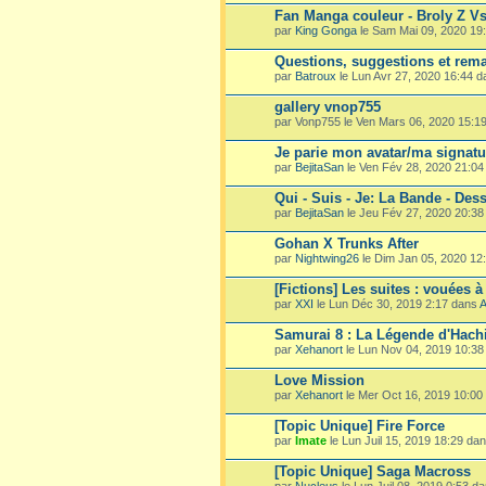
Fan Manga couleur - Broly Z V
par
King Gonga
le Sam Mai 09, 2020 19
Questions, suggestions et rema
par
Batroux
le Lun Avr 27, 2020 16:44 
gallery vnop755
par Vonp755 le Ven Mars 06, 2020 15:1
Je parie mon avatar/ma signatu
par
BejitaSan
le Ven Fév 28, 2020 21:0
Qui - Suis - Je: La Bande - Dess
par
BejitaSan
le Jeu Fév 27, 2020 20:3
Gohan X Trunks After
par
Nightwing26
le Dim Jan 05, 2020 12
[Fictions] Les suites : vouées à
par
XXI
le Lun Déc 30, 2019 2:17 dans
A
Samurai 8 : La Légende d'Hach
par
Xehanort
le Lun Nov 04, 2019 10:3
Love Mission
par
Xehanort
le Mer Oct 16, 2019 10:00
[Topic Unique] Fire Force
par
Imate
le Lun Juil 15, 2019 18:29 da
[Topic Unique] Saga Macross
par
Nucleus
le Lun Juil 08, 2019 0:53 d