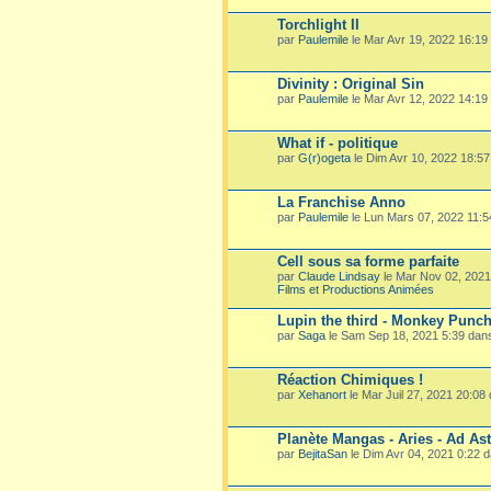
Torchlight II
par
Paulemile
le Mar Avr 19, 2022 16:19
Divinity : Original Sin
par
Paulemile
le Mar Avr 12, 2022 14:19
What if - politique
par
G(r)ogeta
le Dim Avr 10, 2022 18:5
La Franchise Anno
par
Paulemile
le Lun Mars 07, 2022 11:
Cell sous sa forme parfaite
par
Claude Lindsay
le Mar Nov 02, 202
Films et Productions Animées
Lupin the third - Monkey Punc
par
Saga
le Sam Sep 18, 2021 5:39 dan
Réaction Chimiques !
par
Xehanort
le Mar Juil 27, 2021 20:08
Planète Mangas - Aries - Ad Ast
par
BejitaSan
le Dim Avr 04, 2021 0:22 