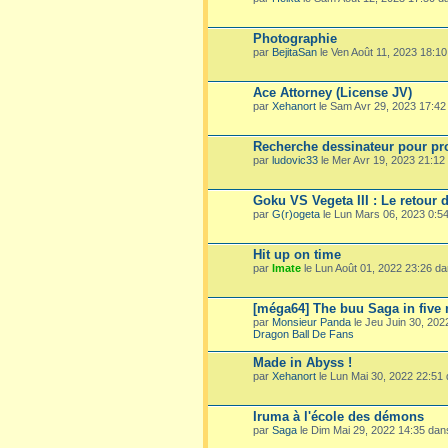
Photographie
par
BejitaSan
le Ven Août 11, 2023 18:1
Ace Attorney (License JV)
par
Xehanort
le Sam Avr 29, 2023 17:4
Recherche dessinateur pour pro
par
ludovic33
le Mer Avr 19, 2023 21:1
Goku VS Vegeta III : Le retour 
par
G(r)ogeta
le Lun Mars 06, 2023 0:5
Hit up on time
par
Imate
le Lun Août 01, 2022 23:26 d
[méga64] The buu Saga in five
par
Monsieur Panda
le Jeu Juin 30, 20
Dragon Ball De Fans
Made in Abyss !
par
Xehanort
le Lun Mai 30, 2022 22:51
Iruma à l'école des démons
par
Saga
le Dim Mai 29, 2022 14:35 da