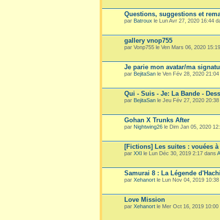
Questions, suggestions et rema
par
Batroux
le Lun Avr 27, 2020 16:44 
gallery vnop755
par Vonp755 le Ven Mars 06, 2020 15:1
Je parie mon avatar/ma signatu
par
BejitaSan
le Ven Fév 28, 2020 21:0
Qui - Suis - Je: La Bande - Dess
par
BejitaSan
le Jeu Fév 27, 2020 20:3
Gohan X Trunks After
par
Nightwing26
le Dim Jan 05, 2020 12
[Fictions] Les suites : vouées à
par
XXI
le Lun Déc 30, 2019 2:17 dans
A
Samurai 8 : La Légende d'Hach
par
Xehanort
le Lun Nov 04, 2019 10:3
Love Mission
par
Xehanort
le Mer Oct 16, 2019 10:00