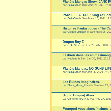
Planète Mangas Show: JANK 
par
BejitaSan
le Dim Mars 21, 2021 2:0
PAUSE LECTURE: King Of Ede
par
BejitaSan
le Sam Mars 13, 2021 19:
Histoires Fantastiques - The Ca
par
Claude Lindsay
le Sam Mars 06, 20
Dragon Boy Z
par
Goku36
le Dim Fév 28, 2021 18:08
Fashion dans les animes/mang
par
Nucleus
le Sam Jan 30, 2021 20:12
Planète Mangas: NO GUNS LIF
par
BejitaSan
le Mer Jan 06, 2021 9:46
Les Ruines Imaginaires.
par
Black_Mass_Priest
le Ven Nov 27, 
[Topic Unique] Akira
par
ChrisToTheCrix
le Mar Nov 17, 202
Pourquoi vous aimez/n'aimez p