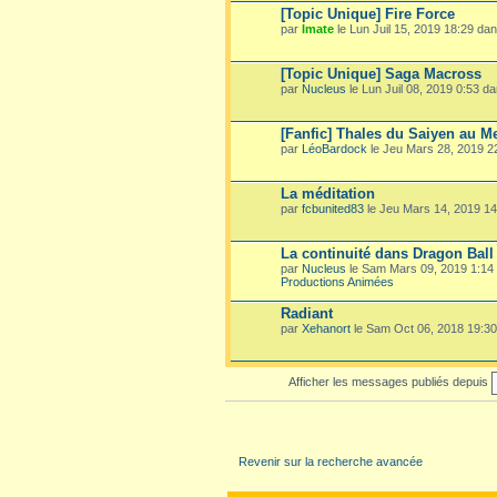
[Topic Unique] Fire Force
par
Imate
le Lun Juil 15, 2019 18:29 da
[Topic Unique] Saga Macross
par
Nucleus
le Lun Juil 08, 2019 0:53 d
[Fanfic] Thales du Saiyen au M
par
LéoBardock
le Jeu Mars 28, 2019 
La méditation
par
fcbunited83
le Jeu Mars 14, 2019 1
La continuité dans Dragon Ball
par
Nucleus
le Sam Mars 09, 2019 1:14
Productions Animées
Radiant
par
Xehanort
le Sam Oct 06, 2018 19:3
Afficher les messages publiés depuis
Revenir sur la recherche avancée