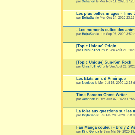
par
Xehanort
le Mer Nov 11, 2020 17:2
Les plus belles images - Time 
par
BejitaSan
le Mer Oct 14, 2020 23:1
- Les moments cultes des ani
par
BejitaSan
le Lun Sep 07, 2020 3:52
[Topic Unique] Origin
par
ChrisToTheCrix
le Ven Août 21, 202
[Topic Unique] Sun-Ken Rock
par
ChrisToTheCrix
le Ven Août 21, 202
Les Etats unis d’Amérique
par
Nucleus
le Mer Juil 15, 2020 12:13
Time Paradox Ghost Writer
par
Xehanort
le Dim Juin 07, 2020 12:5
La foire aux questions sur les
par
BejitaSan
le Jeu Mai 28, 2020 0:58 
Fan Manga couleur - Broly Z V
par
King Gonga
le Sam Mai 09, 2020 19