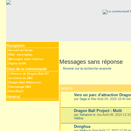
Navigation
Accueil du forum
FAQ
-
Inscription
Messages sans réponse
Messages sans réponse
Sujets actifs
Revenir sur la recherche avancée
Sites de la communauté
L’Univers de Dragon Ball GT
Au Coeur de DBZ
Dragon Ball Multiverse
Fan-manga DBZ
SUJETS
RetroBallZ
Vers un parc d'attraction Drago
Général
par
Saga
le Mar Août 04, 2026 18:40 d
Dragon Ball Project : Multi
par
Xehanort
le Jeu Août 08, 2024 12:3
Vidéos
Donghua
par
Heika
le Sam Août 12, 2023 17:50 