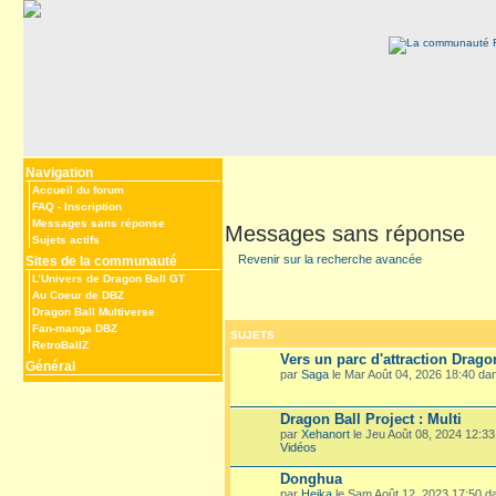
Navigation
Accueil du forum
FAQ
-
Inscription
Messages sans réponse
Messages sans réponse
Sujets actifs
Revenir sur la recherche avancée
Sites de la communauté
L’Univers de Dragon Ball GT
Au Coeur de DBZ
Dragon Ball Multiverse
Fan-manga DBZ
SUJETS
RetroBallZ
Vers un parc d'attraction Drago
Général
par
Saga
le Mar Août 04, 2026 18:40 d
Dragon Ball Project : Multi
par
Xehanort
le Jeu Août 08, 2024 12:3
Vidéos
Donghua
par
Heika
le Sam Août 12, 2023 17:50 