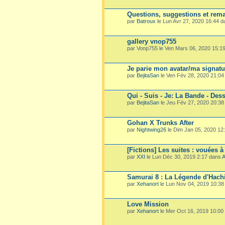
Questions, suggestions et rema
par
Batroux
le Lun Avr 27, 2020 16:44 
gallery vnop755
par Vonp755 le Ven Mars 06, 2020 15:1
Je parie mon avatar/ma signatu
par
BejitaSan
le Ven Fév 28, 2020 21:0
Qui - Suis - Je: La Bande - Dess
par
BejitaSan
le Jeu Fév 27, 2020 20:3
Gohan X Trunks After
par
Nightwing26
le Dim Jan 05, 2020 12
[Fictions] Les suites : vouées à
par
XXI
le Lun Déc 30, 2019 2:17 dans
A
Samurai 8 : La Légende d'Hach
par
Xehanort
le Lun Nov 04, 2019 10:3
Love Mission
par
Xehanort
le Mer Oct 16, 2019 10:00