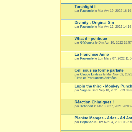
Torchlight II
par
Paulemile
le Mar Avr 19, 2022 16:19
Divinity : Original Sin
par
Paulemile
le Mar Avr 12, 2022 14:19
What if - politique
par
G(r)ogeta
le Dim Avr 10, 2022 18:5
La Franchise Anno
par
Paulemile
le Lun Mars 07, 2022 11:
Cell sous sa forme parfaite
par
Claude Lindsay
le Mar Nov 02, 202
Films et Productions Animées
Lupin the third - Monkey Punc
par
Saga
le Sam Sep 18, 2021 5:39 dan
Réaction Chimiques !
par
Xehanort
le Mar Juil 27, 2021 20:08
Planète Mangas - Aries - Ad Ast
par
BejitaSan
le Dim Avr 04, 2021 0:22 