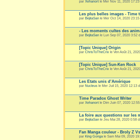
par
Xehanort
le Mer Nov 11, 2020 17:2
Les plus belles images - Time 
par
BejitaSan
le Mer Oct 14, 2020 23:1
- Les moments cultes des ani
par
BejitaSan
le Lun Sep 07, 2020 3:52
[Topic Unique] Origin
par
ChrisToTheCrix
le Ven Août 21, 202
[Topic Unique] Sun-Ken Rock
par
ChrisToTheCrix
le Ven Août 21, 202
Les Etats unis d’Amérique
par
Nucleus
le Mer Juil 15, 2020 12:13
Time Paradox Ghost Writer
par
Xehanort
le Dim Juin 07, 2020 12:5
La foire aux questions sur les
par
BejitaSan
le Jeu Mai 28, 2020 0:58 
Fan Manga couleur - Broly Z V
par
King Gonga
le Sam Mai 09, 2020 19