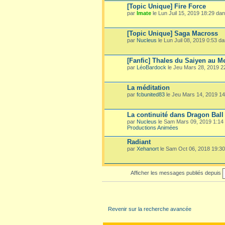
[Topic Unique] Fire Force
par
Imate
le Lun Juil 15, 2019 18:29 da
[Topic Unique] Saga Macross
par
Nucleus
le Lun Juil 08, 2019 0:53 d
[Fanfic] Thales du Saiyen au M
par
LéoBardock
le Jeu Mars 28, 2019 
La méditation
par
fcbunited83
le Jeu Mars 14, 2019 1
La continuité dans Dragon Ball
par
Nucleus
le Sam Mars 09, 2019 1:14
Productions Animées
Radiant
par
Xehanort
le Sam Oct 06, 2018 19:3
Afficher les messages publiés depuis
Revenir sur la recherche avancée