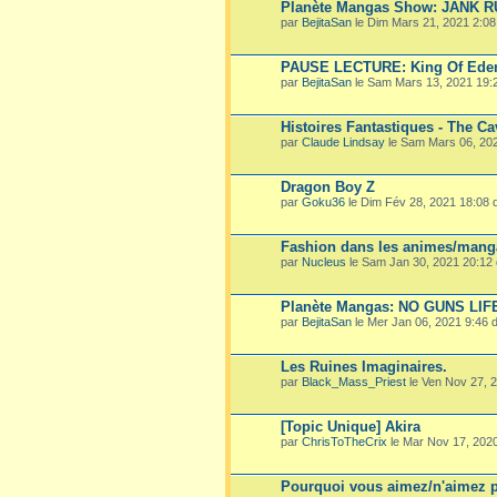
Planète Mangas Show: JANK 
par
BejitaSan
le Dim Mars 21, 2021 2:0
PAUSE LECTURE: King Of Ede
par
BejitaSan
le Sam Mars 13, 2021 19:
Histoires Fantastiques - The Ca
par
Claude Lindsay
le Sam Mars 06, 20
Dragon Boy Z
par
Goku36
le Dim Fév 28, 2021 18:08
Fashion dans les animes/mang
par
Nucleus
le Sam Jan 30, 2021 20:12
Planète Mangas: NO GUNS LIF
par
BejitaSan
le Mer Jan 06, 2021 9:46
Les Ruines Imaginaires.
par
Black_Mass_Priest
le Ven Nov 27, 
[Topic Unique] Akira
par
ChrisToTheCrix
le Mar Nov 17, 202
Pourquoi vous aimez/n'aimez p