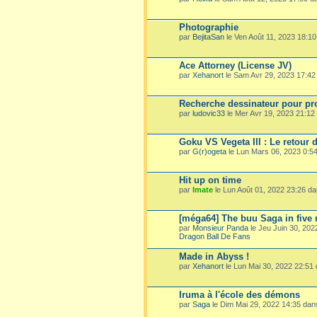
Photographie
par
BejitaSan
le Ven Août 11, 2023 18:1
Ace Attorney (License JV)
par
Xehanort
le Sam Avr 29, 2023 17:4
Recherche dessinateur pour pro
par
ludovic33
le Mer Avr 19, 2023 21:1
Goku VS Vegeta III : Le retour 
par
G(r)ogeta
le Lun Mars 06, 2023 0:5
Hit up on time
par
Imate
le Lun Août 01, 2022 23:26 d
[méga64] The buu Saga in five
par
Monsieur Panda
le Jeu Juin 30, 20
Dragon Ball De Fans
Made in Abyss !
par
Xehanort
le Lun Mai 30, 2022 22:51
Iruma à l'école des démons
par
Saga
le Dim Mai 29, 2022 14:35 da