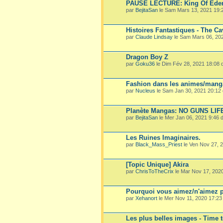
PAUSE LECTURE: King Of Ede
par
BejitaSan
le Sam Mars 13, 2021 19:
Histoires Fantastiques - The Ca
par
Claude Lindsay
le Sam Mars 06, 20
Dragon Boy Z
par
Goku36
le Dim Fév 28, 2021 18:08
Fashion dans les animes/mang
par
Nucleus
le Sam Jan 30, 2021 20:12
Planète Mangas: NO GUNS LIF
par
BejitaSan
le Mer Jan 06, 2021 9:46
Les Ruines Imaginaires.
par
Black_Mass_Priest
le Ven Nov 27, 
[Topic Unique] Akira
par
ChrisToTheCrix
le Mar Nov 17, 202
Pourquoi vous aimez/n'aimez p
par
Xehanort
le Mer Nov 11, 2020 17:2
Les plus belles images - Time 