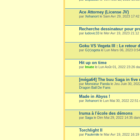
Ace Attorney (License JV)
par
Xehanort
le Sam Avr 29, 2023 17:4
Recherche dessinateur pour pro
par
ludovic33
le Mer Avr 19, 2023 21:1
Goku VS Vegeta III : Le retour 
par
G(r)ogeta
le Lun Mars 06, 2023 0:5
Hit up on time
par
Imate
le Lun Août 01, 2022 23:26 d
[méga64] The buu Saga in five
par
Monsieur Panda
le Jeu Juin 30, 20
Dragon Ball De Fans
Made in Abyss !
par
Xehanort
le Lun Mai 30, 2022 22:51
Iruma à l'école des démons
par
Saga
le Dim Mai 29, 2022 14:35 da
Torchlight II
par
Paulemile
le Mar Avr 19, 2022 16:19