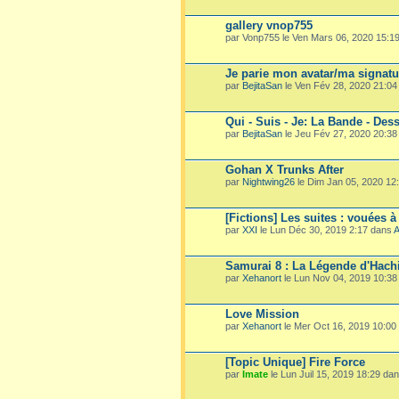
gallery vnop755
par Vonp755 le Ven Mars 06, 2020 15:1
Je parie mon avatar/ma signatu
par
BejitaSan
le Ven Fév 28, 2020 21:0
Qui - Suis - Je: La Bande - Dess
par
BejitaSan
le Jeu Fév 27, 2020 20:3
Gohan X Trunks After
par
Nightwing26
le Dim Jan 05, 2020 12
[Fictions] Les suites : vouées à
par
XXI
le Lun Déc 30, 2019 2:17 dans
A
Samurai 8 : La Légende d'Hach
par
Xehanort
le Lun Nov 04, 2019 10:3
Love Mission
par
Xehanort
le Mer Oct 16, 2019 10:00
[Topic Unique] Fire Force
par
Imate
le Lun Juil 15, 2019 18:29 da