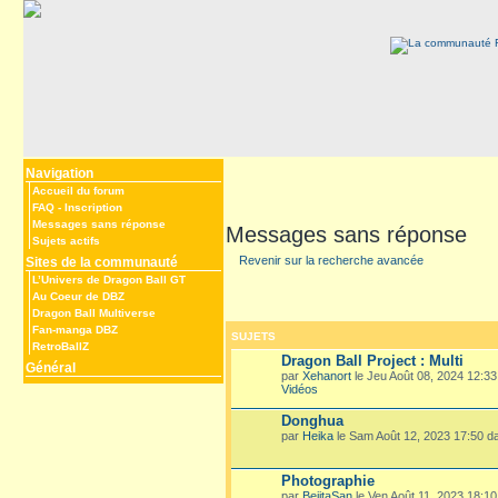
Navigation
Accueil du forum
FAQ
-
Inscription
Messages sans réponse
Messages sans réponse
Sujets actifs
Revenir sur la recherche avancée
Sites de la communauté
L’Univers de Dragon Ball GT
Au Coeur de DBZ
Dragon Ball Multiverse
Fan-manga DBZ
SUJETS
RetroBallZ
Dragon Ball Project : Multi
Général
par
Xehanort
le Jeu Août 08, 2024 12:3
Vidéos
Donghua
par
Heika
le Sam Août 12, 2023 17:50 
Photographie
par
BejitaSan
le Ven Août 11, 2023 18:1