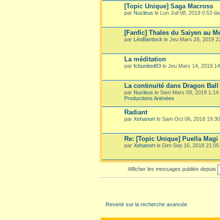
[Topic Unique] Saga Macross
par
Nucleus
le Lun Juil 08, 2019 0:53 d
[Fanfic] Thales du Saiyen au M
par
LéoBardock
le Jeu Mars 28, 2019 
La méditation
par
fcbunited83
le Jeu Mars 14, 2019 1
La continuité dans Dragon Ball
par
Nucleus
le Sam Mars 09, 2019 1:14
Productions Animées
Radiant
par
Xehanort
le Sam Oct 06, 2018 19:3
Re: [Topic Unique] Puella Mag
par
Xehanort
le Dim Sep 16, 2018 21:0
Afficher les messages publiés depuis
Revenir sur la recherche avancée