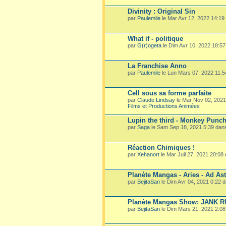
Divinity : Original Sin
par
Paulemile
le Mar Avr 12, 2022 14:19
What if - politique
par
G(r)ogeta
le Dim Avr 10, 2022 18:5
La Franchise Anno
par
Paulemile
le Lun Mars 07, 2022 11:
Cell sous sa forme parfaite
par
Claude Lindsay
le Mar Nov 02, 202
Films et Productions Animées
Lupin the third - Monkey Punc
par
Saga
le Sam Sep 18, 2021 5:39 dan
Réaction Chimiques !
par
Xehanort
le Mar Juil 27, 2021 20:08
Planète Mangas - Aries - Ad Ast
par
BejitaSan
le Dim Avr 04, 2021 0:22 
Planète Mangas Show: JANK 
par
BejitaSan
le Dim Mars 21, 2021 2:0