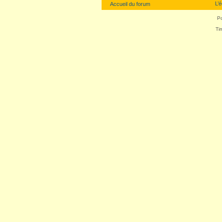
L’
Accueil du forum
P
Ti