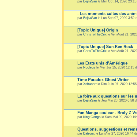
par
BejitaSan
le Mer Oct 14, 2020 23:1
- Les moments cultes des ani
par
BejitaSan
le Lun Sep 07, 2020 3:52
[Topic Unique] Origin
par
ChrisToTheCrix
le Ven Août 21, 202
[Topic Unique] Sun-Ken Rock
par
ChrisToTheCrix
le Ven Août 21, 202
Les Etats unis d’Amérique
par
Nucleus
le Mer Juil 15, 2020 12:13
Time Paradox Ghost Writer
par
Xehanort
le Dim Juin 07, 2020 12:5
La foire aux questions sur les
par
BejitaSan
le Jeu Mai 28, 2020 0:58 
Fan Manga couleur - Broly Z V
par
King Gonga
le Sam Mai 09, 2020 19
Questions, suggestions et rema
par
Batroux
le Lun Avr 27, 2020 16:44 