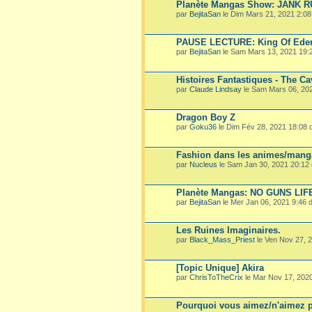
Planète Mangas Show: JANK 
par
BejitaSan
le Dim Mars 21, 2021 2:0
PAUSE LECTURE: King Of Ede
par
BejitaSan
le Sam Mars 13, 2021 19:
Histoires Fantastiques - The Ca
par
Claude Lindsay
le Sam Mars 06, 20
Dragon Boy Z
par
Goku36
le Dim Fév 28, 2021 18:08
Fashion dans les animes/mang
par
Nucleus
le Sam Jan 30, 2021 20:12
Planète Mangas: NO GUNS LIF
par
BejitaSan
le Mer Jan 06, 2021 9:46
Les Ruines Imaginaires.
par
Black_Mass_Priest
le Ven Nov 27, 
[Topic Unique] Akira
par
ChrisToTheCrix
le Mar Nov 17, 202
Pourquoi vous aimez/n'aimez p