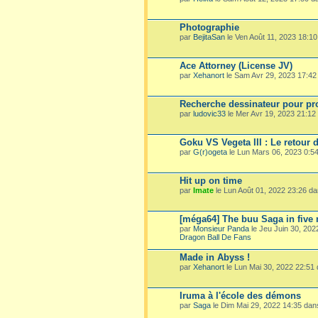
Photographie
par
BejitaSan
le Ven Août 11, 2023 18:1
Ace Attorney (License JV)
par
Xehanort
le Sam Avr 29, 2023 17:4
Recherche dessinateur pour pro
par
ludovic33
le Mer Avr 19, 2023 21:1
Goku VS Vegeta III : Le retour 
par
G(r)ogeta
le Lun Mars 06, 2023 0:5
Hit up on time
par
Imate
le Lun Août 01, 2022 23:26 d
[méga64] The buu Saga in five
par
Monsieur Panda
le Jeu Juin 30, 20
Dragon Ball De Fans
Made in Abyss !
par
Xehanort
le Lun Mai 30, 2022 22:51
Iruma à l'école des démons
par
Saga
le Dim Mai 29, 2022 14:35 da