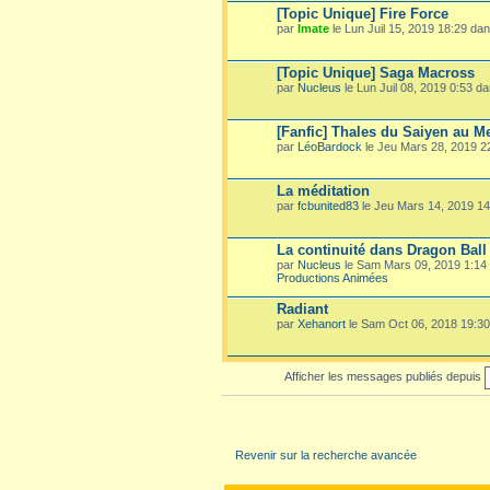
[Topic Unique] Fire Force
par
Imate
le Lun Juil 15, 2019 18:29 da
[Topic Unique] Saga Macross
par
Nucleus
le Lun Juil 08, 2019 0:53 d
[Fanfic] Thales du Saiyen au M
par
LéoBardock
le Jeu Mars 28, 2019 
La méditation
par
fcbunited83
le Jeu Mars 14, 2019 1
La continuité dans Dragon Ball
par
Nucleus
le Sam Mars 09, 2019 1:14
Productions Animées
Radiant
par
Xehanort
le Sam Oct 06, 2018 19:3
Afficher les messages publiés depuis
Revenir sur la recherche avancée