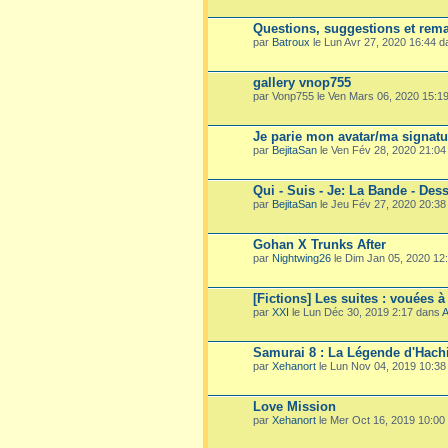
Questions, suggestions et rema
par
Batroux
le Lun Avr 27, 2020 16:44 
gallery vnop755
par Vonp755 le Ven Mars 06, 2020 15:1
Je parie mon avatar/ma signatu
par
BejitaSan
le Ven Fév 28, 2020 21:0
Qui - Suis - Je: La Bande - Dess
par
BejitaSan
le Jeu Fév 27, 2020 20:3
Gohan X Trunks After
par
Nightwing26
le Dim Jan 05, 2020 12
[Fictions] Les suites : vouées à
par
XXI
le Lun Déc 30, 2019 2:17 dans
A
Samurai 8 : La Légende d'Hach
par
Xehanort
le Lun Nov 04, 2019 10:3
Love Mission
par
Xehanort
le Mer Oct 16, 2019 10:00