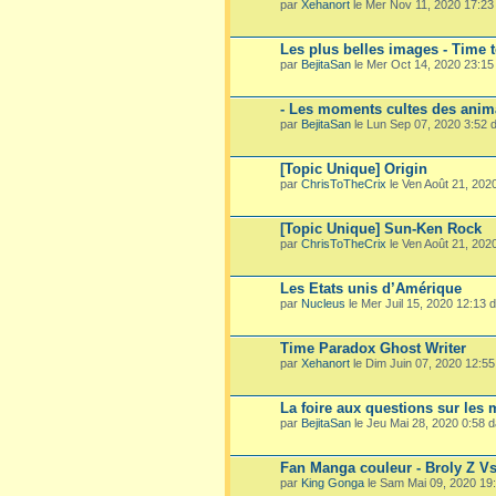
par
Xehanort
le Mer Nov 11, 2020 17:2
Les plus belles images - Time 
par
BejitaSan
le Mer Oct 14, 2020 23:1
- Les moments cultes des ani
par
BejitaSan
le Lun Sep 07, 2020 3:52
[Topic Unique] Origin
par
ChrisToTheCrix
le Ven Août 21, 202
[Topic Unique] Sun-Ken Rock
par
ChrisToTheCrix
le Ven Août 21, 202
Les Etats unis d’Amérique
par
Nucleus
le Mer Juil 15, 2020 12:13
Time Paradox Ghost Writer
par
Xehanort
le Dim Juin 07, 2020 12:5
La foire aux questions sur les
par
BejitaSan
le Jeu Mai 28, 2020 0:58 
Fan Manga couleur - Broly Z V
par
King Gonga
le Sam Mai 09, 2020 19