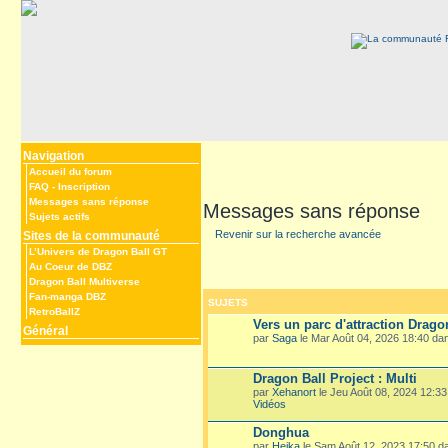
Navigation
Accueil du forum
FAQ
-
Inscription
Messages sans réponse
Messages sans réponse
Sujets actifs
Revenir sur la recherche avancée
Sites de la communauté
L’Univers de Dragon Ball GT
Au Coeur de DBZ
Dragon Ball Multiverse
Fan-manga DBZ
SUJETS
RetroBallZ
Vers un parc d'attraction Drago
Général
par
Saga
le Mar Août 04, 2026 18:40 d
Dragon Ball Project : Multi
par
Xehanort
le Jeu Août 08, 2024 12:3
Vidéos
Donghua
par
Heika
le Sam Août 12, 2023 17:50 