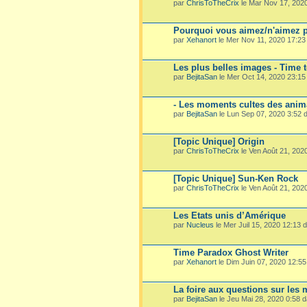
par
ChrisToTheCrix
le Mar Nov 17, 202
Pourquoi vous aimez/n'aimez p
par
Xehanort
le Mer Nov 11, 2020 17:2
Les plus belles images - Time 
par
BejitaSan
le Mer Oct 14, 2020 23:1
- Les moments cultes des ani
par
BejitaSan
le Lun Sep 07, 2020 3:52
[Topic Unique] Origin
par
ChrisToTheCrix
le Ven Août 21, 202
[Topic Unique] Sun-Ken Rock
par
ChrisToTheCrix
le Ven Août 21, 202
Les Etats unis d’Amérique
par
Nucleus
le Mer Juil 15, 2020 12:13
Time Paradox Ghost Writer
par
Xehanort
le Dim Juin 07, 2020 12:5
La foire aux questions sur les
par
BejitaSan
le Jeu Mai 28, 2020 0:58 