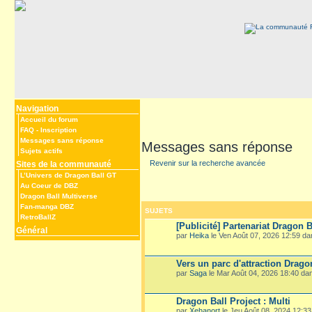
Navigation
Accueil du forum
FAQ
-
Inscription
Messages sans réponse
Messages sans réponse
Sujets actifs
Revenir sur la recherche avancée
Sites de la communauté
L’Univers de Dragon Ball GT
Au Coeur de DBZ
Dragon Ball Multiverse
Fan-manga DBZ
SUJETS
RetroBallZ
[Publicité] Partenariat Dragon B
Général
par
Heika
le Ven Août 07, 2026 12:59 d
Vers un parc d'attraction Drago
par
Saga
le Mar Août 04, 2026 18:40 d
Dragon Ball Project : Multi
par
Xehanort
le Jeu Août 08, 2024 12:3