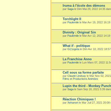
Iruma à l'école des démons
par
Saga
le Dim Mai 29, 2022 14:35 da
Torchlight II
par
Paulemile
le Mar Avr 19, 2022 16:19
Divinity : Original Sin
par
Paulemile
le Mar Avr 12, 2022 14:19
What if - politique
par
G(r)ogeta
le Dim Avr 10, 2022 18:5
La Franchise Anno
par
Paulemile
le Lun Mars 07, 2022 11:
Cell sous sa forme parfaite
par
Claude Lindsay
le Mar Nov 02, 202
Films et Productions Animées
Lupin the third - Monkey Punc
par
Saga
le Sam Sep 18, 2021 5:39 dan
Réaction Chimiques !
par
Xehanort
le Mar Juil 27, 2021 20:08