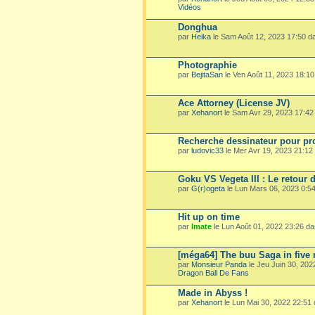
Vidéos
Donghua
par
Heika
le Sam Août 12, 2023 17:50 
Photographie
par
BejitaSan
le Ven Août 11, 2023 18:1
Ace Attorney (License JV)
par
Xehanort
le Sam Avr 29, 2023 17:4
Recherche dessinateur pour pro
par
ludovic33
le Mer Avr 19, 2023 21:1
Goku VS Vegeta III : Le retour 
par
G(r)ogeta
le Lun Mars 06, 2023 0:5
Hit up on time
par
Imate
le Lun Août 01, 2022 23:26 d
[méga64] The buu Saga in five
par
Monsieur Panda
le Jeu Juin 30, 20
Dragon Ball De Fans
Made in Abyss !
par
Xehanort
le Lun Mai 30, 2022 22:51