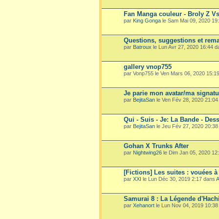
Fan Manga couleur - Broly Z V
par
King Gonga
le Sam Mai 09, 2020 19
Questions, suggestions et rema
par
Batroux
le Lun Avr 27, 2020 16:44 
gallery vnop755
par Vonp755 le Ven Mars 06, 2020 15:1
Je parie mon avatar/ma signatu
par
BejitaSan
le Ven Fév 28, 2020 21:0
Qui - Suis - Je: La Bande - Dess
par
BejitaSan
le Jeu Fév 27, 2020 20:3
Gohan X Trunks After
par
Nightwing26
le Dim Jan 05, 2020 12
[Fictions] Les suites : vouées à
par
XXI
le Lun Déc 30, 2019 2:17 dans
A
Samurai 8 : La Légende d'Hach
par
Xehanort
le Lun Nov 04, 2019 10:3