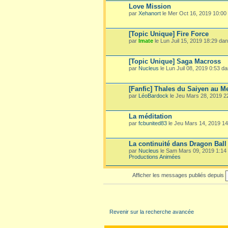
Love Mission
par
Xehanort
le Mer Oct 16, 2019 10:00
[Topic Unique] Fire Force
par
Imate
le Lun Juil 15, 2019 18:29 da
[Topic Unique] Saga Macross
par
Nucleus
le Lun Juil 08, 2019 0:53 d
[Fanfic] Thales du Saiyen au M
par
LéoBardock
le Jeu Mars 28, 2019 
La méditation
par
fcbunited83
le Jeu Mars 14, 2019 1
La continuité dans Dragon Ball
par
Nucleus
le Sam Mars 09, 2019 1:14
Productions Animées
Afficher les messages publiés depuis
Revenir sur la recherche avancée