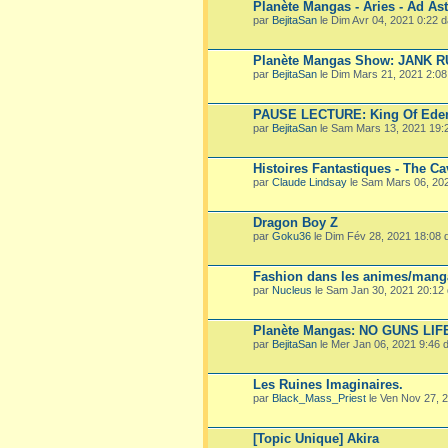
Planète Mangas - Aries - Ad Ast
par
BejitaSan
le Dim Avr 04, 2021 0:22 
Planète Mangas Show: JANK 
par
BejitaSan
le Dim Mars 21, 2021 2:0
PAUSE LECTURE: King Of Ede
par
BejitaSan
le Sam Mars 13, 2021 19:
Histoires Fantastiques - The Ca
par
Claude Lindsay
le Sam Mars 06, 20
Dragon Boy Z
par
Goku36
le Dim Fév 28, 2021 18:08
Fashion dans les animes/mang
par
Nucleus
le Sam Jan 30, 2021 20:12
Planète Mangas: NO GUNS LIF
par
BejitaSan
le Mer Jan 06, 2021 9:46
Les Ruines Imaginaires.
par
Black_Mass_Priest
le Ven Nov 27, 
[Topic Unique] Akira