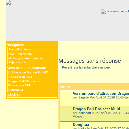
Navigation
Accueil du forum
FAQ
-
Inscription
Messages sans réponse
Messages sans réponse
Sujets actifs
Revenir sur la recherche avancée
Sites de la communauté
L’Univers de Dragon Ball GT
Au Coeur de DBZ
Dragon Ball Multiverse
Fan-manga DBZ
SUJETS
RetroBallZ
Vers un parc d'attraction Drago
Général
par
Saga
le Mar Août 04, 2026 18:40 d
Dragon Ball Project : Multi
par
Xehanort
le Jeu Août 08, 2024 12:3
Vidéos
Donghua
par
Heika
le Sam Août 12, 2023 17:50 