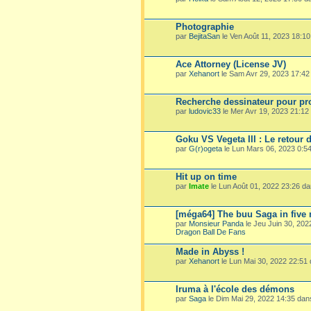
Photographie
par
BejitaSan
le Ven Août 11, 2023 18:1
Ace Attorney (License JV)
par
Xehanort
le Sam Avr 29, 2023 17:4
Recherche dessinateur pour pro
par
ludovic33
le Mer Avr 19, 2023 21:1
Goku VS Vegeta III : Le retour 
par
G(r)ogeta
le Lun Mars 06, 2023 0:5
Hit up on time
par
Imate
le Lun Août 01, 2022 23:26 d
[méga64] The buu Saga in five
par
Monsieur Panda
le Jeu Juin 30, 20
Dragon Ball De Fans
Made in Abyss !
par
Xehanort
le Lun Mai 30, 2022 22:51
Iruma à l'école des démons
par
Saga
le Dim Mai 29, 2022 14:35 da