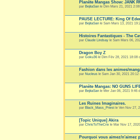
Planète Mangas Show: JANK 
par
BejitaSan
le Dim Mars 21, 2021 2:0
PAUSE LECTURE: King Of Ede
par
BejitaSan
le Sam Mars 13, 2021 19:
Histoires Fantastiques - The Ca
par
Claude Lindsay
le Sam Mars 06, 20
Dragon Boy Z
par
Goku36
le Dim Fév 28, 2021 18:08
Fashion dans les animes/mang
par
Nucleus
le Sam Jan 30, 2021 20:12
Planète Mangas: NO GUNS LIF
par
BejitaSan
le Mer Jan 06, 2021 9:46
Les Ruines Imaginaires.
par
Black_Mass_Priest
le Ven Nov 27, 
[Topic Unique] Akira
par
ChrisToTheCrix
le Mar Nov 17, 202
Pourquoi vous aimez/n'aimez p