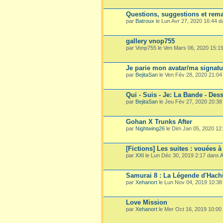
Questions, suggestions et rema
par
Batroux
le Lun Avr 27, 2020 16:44 
gallery vnop755
par Vonp755 le Ven Mars 06, 2020 15:1
Je parie mon avatar/ma signatu
par
BejitaSan
le Ven Fév 28, 2020 21:0
Qui - Suis - Je: La Bande - Dess
par
BejitaSan
le Jeu Fév 27, 2020 20:3
Gohan X Trunks After
par
Nightwing26
le Dim Jan 05, 2020 12
[Fictions] Les suites : vouées à
par
XXI
le Lun Déc 30, 2019 2:17 dans
A
Samurai 8 : La Légende d'Hach
par
Xehanort
le Lun Nov 04, 2019 10:3
Love Mission
par
Xehanort
le Mer Oct 16, 2019 10:00