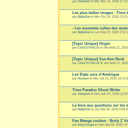
par
Xehanort
le Mer Nov 11, 2020 17:2
Les plus belles images - Time 
par
BejitaSan
le Mer Oct 14, 2020 23:1
- Les moments cultes des ani
par
BejitaSan
le Lun Sep 07, 2020 3:52
[Topic Unique] Origin
par
ChrisToTheCrix
le Ven Août 21, 202
[Topic Unique] Sun-Ken Rock
par
ChrisToTheCrix
le Ven Août 21, 202
Les Etats unis d’Amérique
par
Nucleus
le Mer Juil 15, 2020 12:13
Time Paradox Ghost Writer
par
Xehanort
le Dim Juin 07, 2020 12:5
La foire aux questions sur les
par
BejitaSan
le Jeu Mai 28, 2020 0:58 
Fan Manga couleur - Broly Z V
par
King Gonga
le Sam Mai 09, 2020 19