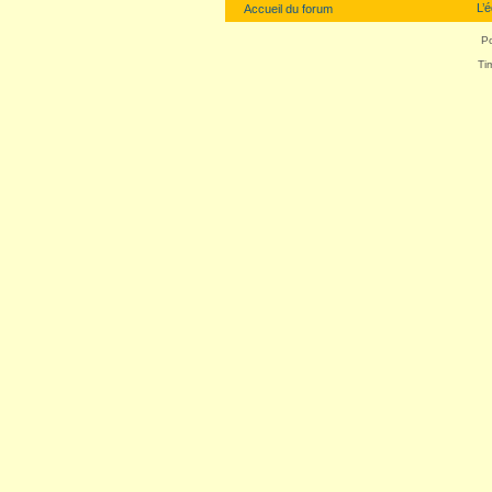
L’
Accueil du forum
P
Ti