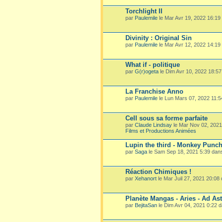
Torchlight II
par
Paulemile
le Mar Avr 19, 2022 16:19
Divinity : Original Sin
par
Paulemile
le Mar Avr 12, 2022 14:19
What if - politique
par
G(r)ogeta
le Dim Avr 10, 2022 18:5
La Franchise Anno
par
Paulemile
le Lun Mars 07, 2022 11:
Cell sous sa forme parfaite
par
Claude Lindsay
le Mar Nov 02, 202
Films et Productions Animées
Lupin the third - Monkey Punc
par
Saga
le Sam Sep 18, 2021 5:39 dan
Réaction Chimiques !
par
Xehanort
le Mar Juil 27, 2021 20:08
Planète Mangas - Aries - Ad Ast
par
BejitaSan
le Dim Avr 04, 2021 0:22 