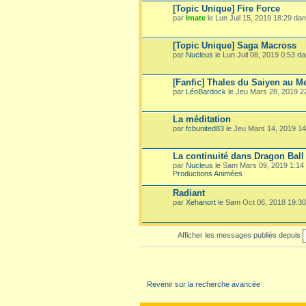
[Topic Unique] Fire Force
par
Imate
le Lun Juil 15, 2019 18:29 da
[Topic Unique] Saga Macross
par
Nucleus
le Lun Juil 08, 2019 0:53 d
[Fanfic] Thales du Saiyen au M
par
LéoBardock
le Jeu Mars 28, 2019 
La méditation
par
fcbunited83
le Jeu Mars 14, 2019 1
La continuité dans Dragon Ball
par
Nucleus
le Sam Mars 09, 2019 1:14
Productions Animées
Radiant
par
Xehanort
le Sam Oct 06, 2018 19:3
Afficher les messages publiés depuis
Revenir sur la recherche avancée