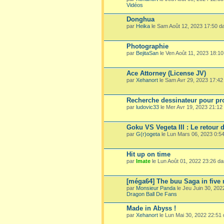
Vidéos
Donghua
par
Heika
le Sam Août 12, 2023 17:50 
Photographie
par
BejitaSan
le Ven Août 11, 2023 18:1
Ace Attorney (License JV)
par
Xehanort
le Sam Avr 29, 2023 17:4
Recherche dessinateur pour pro
par
ludovic33
le Mer Avr 19, 2023 21:1
Goku VS Vegeta III : Le retour 
par
G(r)ogeta
le Lun Mars 06, 2023 0:5
Hit up on time
par
Imate
le Lun Août 01, 2022 23:26 d
[méga64] The buu Saga in five
par
Monsieur Panda
le Jeu Juin 30, 20
Dragon Ball De Fans
Made in Abyss !
par
Xehanort
le Lun Mai 30, 2022 22:51