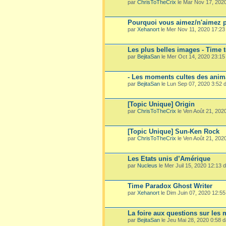
par
ChrisToTheCrix
le Mar Nov 17, 202
Pourquoi vous aimez/n'aimez p
par
Xehanort
le Mer Nov 11, 2020 17:2
Les plus belles images - Time 
par
BejitaSan
le Mer Oct 14, 2020 23:1
- Les moments cultes des ani
par
BejitaSan
le Lun Sep 07, 2020 3:52
[Topic Unique] Origin
par
ChrisToTheCrix
le Ven Août 21, 202
[Topic Unique] Sun-Ken Rock
par
ChrisToTheCrix
le Ven Août 21, 202
Les Etats unis d’Amérique
par
Nucleus
le Mer Juil 15, 2020 12:13
Time Paradox Ghost Writer
par
Xehanort
le Dim Juin 07, 2020 12:5
La foire aux questions sur les
par
BejitaSan
le Jeu Mai 28, 2020 0:58 