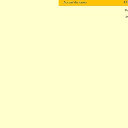
L’
Accueil du forum
P
Ti