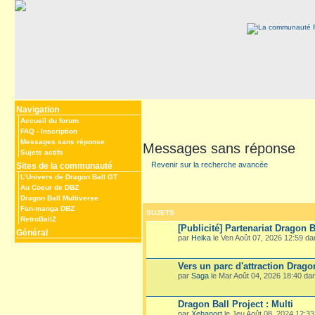
Navigation
Accueil du forum
FAQ
-
Inscription
Messages sans réponse
Messages sans réponse
Sujets actifs
Revenir sur la recherche avancée
Sites de la communauté
L’Univers de Dragon Ball GT
Au Coeur de DBZ
Dragon Ball Multiverse
Fan-manga DBZ
SUJETS
RetroBallZ
[Publicité] Partenariat Dragon B
Général
par
Heika
le Ven Août 07, 2026 12:59 d
Vers un parc d'attraction Drago
par
Saga
le Mar Août 04, 2026 18:40 d
Dragon Ball Project : Multi
par
Xehanort
le Jeu Août 08, 2024 12:3