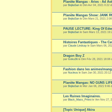
Planète Mangas - Aries - Ad Ast
par
BejitaSan
le Dim Avr 04, 2021 0:22 
Planète Mangas Show: JANK 
par
BejitaSan
le Dim Mars 21, 2021 2:0
PAUSE LECTURE: King Of Ede
par
BejitaSan
le Sam Mars 13, 2021 19:
Histoires Fantastiques - The Ca
par
Claude Lindsay
le Sam Mars 06, 20
Dragon Boy Z
par
Goku36
le Dim Fév 28, 2021 18:08
Fashion dans les animes/mang
par
Nucleus
le Sam Jan 30, 2021 20:12
Planète Mangas: NO GUNS LIF
par
BejitaSan
le Mer Jan 06, 2021 9:46
Les Ruines Imaginaires.
par
Black_Mass_Priest
le Ven Nov 27, 
[Topic Unique] Akira