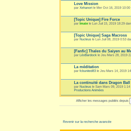
Love Mission
par
Xehanort
le Mer Oct 16, 2019 10:00
[Topic Unique] Fire Force
par
Imate
le Lun Juil 15, 2019 18:29 da
[Topic Unique] Saga Macross
par
Nucleus
le Lun Juil 08, 2019 0:53 d
[Fanfic] Thales du Saiyen au M
par
LéoBardock
le Jeu Mars 28, 2019 
La méditation
par
fcbunited83
le Jeu Mars 14, 2019 1
La continuité dans Dragon Ball
par
Nucleus
le Sam Mars 09, 2019 1:14
Productions Animées
Afficher les messages publiés depuis
Revenir sur la recherche avancée