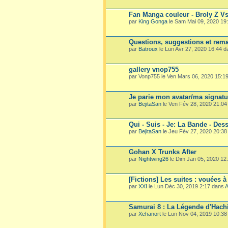
Fan Manga couleur - Broly Z V
par
King Gonga
le Sam Mai 09, 2020 19
Questions, suggestions et rema
par
Batroux
le Lun Avr 27, 2020 16:44 
gallery vnop755
par Vonp755 le Ven Mars 06, 2020 15:1
Je parie mon avatar/ma signatu
par
BejitaSan
le Ven Fév 28, 2020 21:0
Qui - Suis - Je: La Bande - Dess
par
BejitaSan
le Jeu Fév 27, 2020 20:3
Gohan X Trunks After
par
Nightwing26
le Dim Jan 05, 2020 12
[Fictions] Les suites : vouées à
par
XXI
le Lun Déc 30, 2019 2:17 dans
A
Samurai 8 : La Légende d'Hach
par
Xehanort
le Lun Nov 04, 2019 10:3