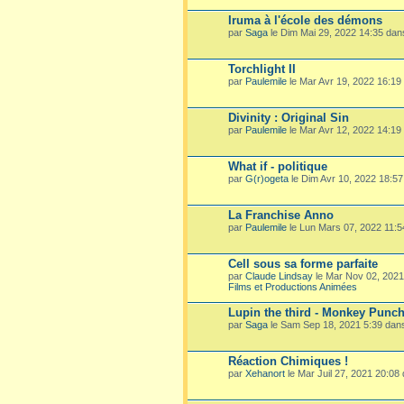
Iruma à l'école des démons
par
Saga
le Dim Mai 29, 2022 14:35 da
Torchlight II
par
Paulemile
le Mar Avr 19, 2022 16:19
Divinity : Original Sin
par
Paulemile
le Mar Avr 12, 2022 14:19
What if - politique
par
G(r)ogeta
le Dim Avr 10, 2022 18:5
La Franchise Anno
par
Paulemile
le Lun Mars 07, 2022 11:
Cell sous sa forme parfaite
par
Claude Lindsay
le Mar Nov 02, 202
Films et Productions Animées
Lupin the third - Monkey Punc
par
Saga
le Sam Sep 18, 2021 5:39 dan
Réaction Chimiques !
par
Xehanort
le Mar Juil 27, 2021 20:08