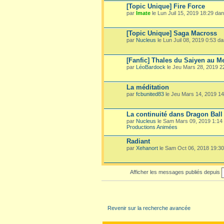
[Topic Unique] Fire Force
par
Imate
le Lun Juil 15, 2019 18:29 da
[Topic Unique] Saga Macross
par
Nucleus
le Lun Juil 08, 2019 0:53 d
[Fanfic] Thales du Saiyen au M
par
LéoBardock
le Jeu Mars 28, 2019 
La méditation
par
fcbunited83
le Jeu Mars 14, 2019 1
La continuité dans Dragon Ball
par
Nucleus
le Sam Mars 09, 2019 1:14
Productions Animées
Radiant
par
Xehanort
le Sam Oct 06, 2018 19:3
Afficher les messages publiés depuis
Revenir sur la recherche avancée