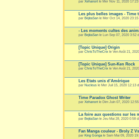
par
Xehanort
le Mer Nov 11, 2020 17:2
Les plus belles images - Time 
par
BejitaSan
le Mer Oct 14, 2020 23:1
- Les moments cultes des ani
par
BejitaSan
le Lun Sep 07, 2020 3:52
[Topic Unique] Origin
par
ChrisToTheCrix
le Ven Août 21, 202
[Topic Unique] Sun-Ken Rock
par
ChrisToTheCrix
le Ven Août 21, 202
Les Etats unis d’Amérique
par
Nucleus
le Mer Juil 15, 2020 12:13
Time Paradox Ghost Writer
par
Xehanort
le Dim Juin 07, 2020 12:5
La foire aux questions sur les
par
BejitaSan
le Jeu Mai 28, 2020 0:58 
Fan Manga couleur - Broly Z V
par
King Gonga
le Sam Mai 09, 2020 19