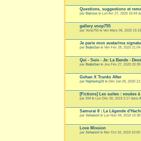
Questions, suggestions et rema
par
Batroux
le Lun Avr 27, 2020 16:44 
gallery vnop755
par Vonp755 le Ven Mars 06, 2020 15:1
Je parie mon avatar/ma signatu
par
BejitaSan
le Ven Fév 28, 2020 21:0
Qui - Suis - Je: La Bande - Dess
par
BejitaSan
le Jeu Fév 27, 2020 20:3
Gohan X Trunks After
par
Nightwing26
le Dim Jan 05, 2020 12
[Fictions] Les suites : vouées à
par
XXI
le Lun Déc 30, 2019 2:17 dans
A
Samurai 8 : La Légende d'Hach
par
Xehanort
le Lun Nov 04, 2019 10:3
Love Mission
par
Xehanort
le Mer Oct 16, 2019 10:00