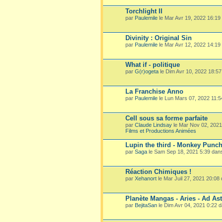
Torchlight II
par
Paulemile
le Mar Avr 19, 2022 16:19
Divinity : Original Sin
par
Paulemile
le Mar Avr 12, 2022 14:19
What if - politique
par
G(r)ogeta
le Dim Avr 10, 2022 18:5
La Franchise Anno
par
Paulemile
le Lun Mars 07, 2022 11:
Cell sous sa forme parfaite
par
Claude Lindsay
le Mar Nov 02, 202
Films et Productions Animées
Lupin the third - Monkey Punc
par
Saga
le Sam Sep 18, 2021 5:39 dan
Réaction Chimiques !
par
Xehanort
le Mar Juil 27, 2021 20:08
Planète Mangas - Aries - Ad Ast
par
BejitaSan
le Dim Avr 04, 2021 0:22 