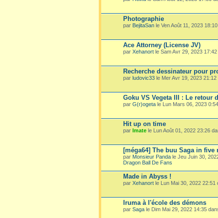
Photographie
par
BejitaSan
le Ven Août 11, 2023 18:1
Ace Attorney (License JV)
par
Xehanort
le Sam Avr 29, 2023 17:4
Recherche dessinateur pour pro
par
ludovic33
le Mer Avr 19, 2023 21:1
Goku VS Vegeta III : Le retour 
par
G(r)ogeta
le Lun Mars 06, 2023 0:5
Hit up on time
par
Imate
le Lun Août 01, 2022 23:26 d
[méga64] The buu Saga in five
par
Monsieur Panda
le Jeu Juin 30, 20
Dragon Ball De Fans
Made in Abyss !
par
Xehanort
le Lun Mai 30, 2022 22:51
Iruma à l'école des démons
par
Saga
le Dim Mai 29, 2022 14:35 da