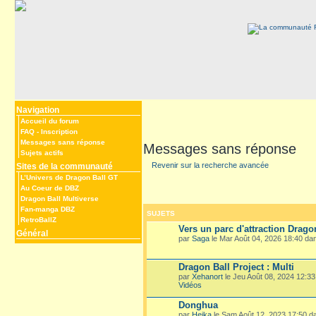
Navigation
Accueil du forum
FAQ
-
Inscription
Messages sans réponse
Messages sans réponse
Sujets actifs
Revenir sur la recherche avancée
Sites de la communauté
L’Univers de Dragon Ball GT
Au Coeur de DBZ
Dragon Ball Multiverse
Fan-manga DBZ
SUJETS
RetroBallZ
Vers un parc d'attraction Drago
Général
par
Saga
le Mar Août 04, 2026 18:40 d
Dragon Ball Project : Multi
par
Xehanort
le Jeu Août 08, 2024 12:3
Vidéos
Donghua
par
Heika
le Sam Août 12, 2023 17:50 