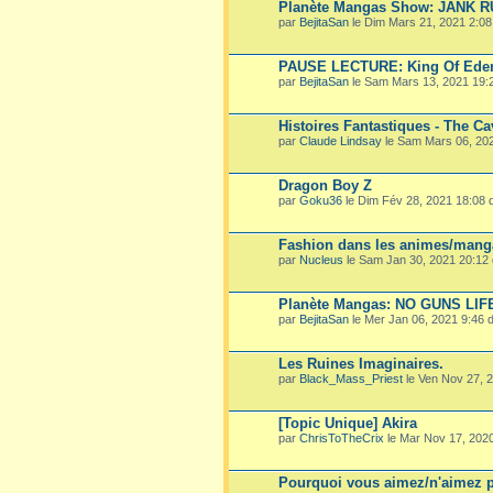
Planète Mangas Show: JANK 
par
BejitaSan
le Dim Mars 21, 2021 2:0
PAUSE LECTURE: King Of Ede
par
BejitaSan
le Sam Mars 13, 2021 19:
Histoires Fantastiques - The Ca
par
Claude Lindsay
le Sam Mars 06, 20
Dragon Boy Z
par
Goku36
le Dim Fév 28, 2021 18:08
Fashion dans les animes/mang
par
Nucleus
le Sam Jan 30, 2021 20:12
Planète Mangas: NO GUNS LIF
par
BejitaSan
le Mer Jan 06, 2021 9:46
Les Ruines Imaginaires.
par
Black_Mass_Priest
le Ven Nov 27, 
[Topic Unique] Akira
par
ChrisToTheCrix
le Mar Nov 17, 202
Pourquoi vous aimez/n'aimez p