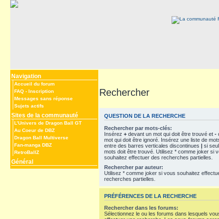
Navigation
Accueil du forum
Rechercher
FAQ
-
Inscription
Messages sans réponse
Sujets actifs
Sites de la communauté
QUESTION DE LA RECHERCHE
L’Univers de Dragon Ball GT
Rechercher par mots-clés:
Au Coeur de DBZ
Insérez
+
devant un mot qui doit être trouvé et
-
Dragon Ball Multiverse
mot qui doit être ignoré. Insérez une liste de mo
Fan-manga DBZ
entre des barres verticales discontinues
|
si seu
mots doit être trouvé. Utilisez * comme joker si 
RetroBallZ
souhaitez effectuer des recherches partielles.
Général
Rechercher par auteur:
Utilisez * comme joker si vous souhaitez effectu
recherches partielles.
PRÉFÉRENCES DE LA RECHERCHE
Rechercher dans les forums:
Sélectionnez le ou les forums dans lesquels vou