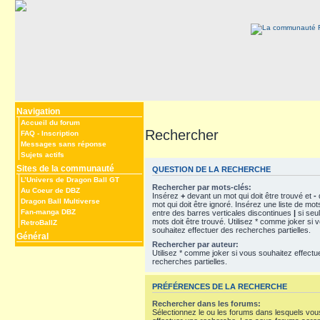
Navigation
Accueil du forum
Rechercher
FAQ
-
Inscription
Messages sans réponse
Sujets actifs
Sites de la communauté
QUESTION DE LA RECHERCHE
L’Univers de Dragon Ball GT
Rechercher par mots-clés:
Au Coeur de DBZ
Insérez
+
devant un mot qui doit être trouvé et
-
Dragon Ball Multiverse
mot qui doit être ignoré. Insérez une liste de mo
Fan-manga DBZ
entre des barres verticales discontinues
|
si seu
mots doit être trouvé. Utilisez * comme joker si 
RetroBallZ
souhaitez effectuer des recherches partielles.
Général
Rechercher par auteur:
Utilisez * comme joker si vous souhaitez effectu
recherches partielles.
PRÉFÉRENCES DE LA RECHERCHE
Rechercher dans les forums:
Sélectionnez le ou les forums dans lesquels vou