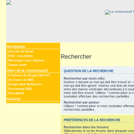
Navigation
Accueil du forum
Rechercher
FAQ
-
Inscription
Messages sans réponse
Sujets actifs
Sites de la communauté
QUESTION DE LA RECHERCHE
L’Univers de Dragon Ball GT
Rechercher par mots-clés:
Au Coeur de DBZ
Insérez
+
devant un mot qui doit être trouvé et
-
Dragon Ball Multiverse
mot qui doit être ignoré. Insérez une liste de mo
Fan-manga DBZ
entre des barres verticales discontinues
|
si seu
mots doit être trouvé. Utilisez * comme joker si 
RetroBallZ
souhaitez effectuer des recherches partielles.
Général
Rechercher par auteur:
Utilisez * comme joker si vous souhaitez effectu
recherches partielles.
PRÉFÉRENCES DE LA RECHERCHE
Rechercher dans les forums:
Sélectionnez le ou les forums dans lesquels vou