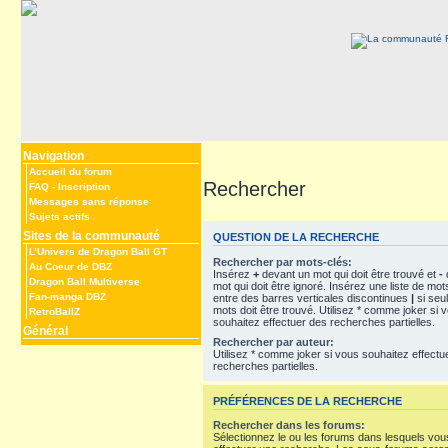
Navigation
Accueil du forum
Rechercher
FAQ
-
Inscription
Messages sans réponse
Sujets actifs
Sites de la communauté
QUESTION DE LA RECHERCHE
L’Univers de Dragon Ball GT
Rechercher par mots-clés:
Au Coeur de DBZ
Insérez
+
devant un mot qui doit être trouvé et
-
Dragon Ball Multiverse
mot qui doit être ignoré. Insérez une liste de mo
Fan-manga DBZ
entre des barres verticales discontinues
|
si seu
mots doit être trouvé. Utilisez * comme joker si 
RetroBallZ
souhaitez effectuer des recherches partielles.
Général
Rechercher par auteur:
Utilisez * comme joker si vous souhaitez effectu
recherches partielles.
PRÉFÉRENCES DE LA RECHERCHE
Rechercher dans les forums:
Sélectionnez le ou les forums dans lesquels vou