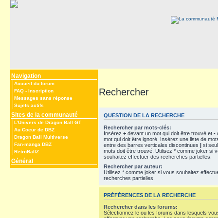
Navigation
Accueil du forum
Rechercher
FAQ
-
Inscription
Messages sans réponse
Sujets actifs
Sites de la communauté
QUESTION DE LA RECHERCHE
L’Univers de Dragon Ball GT
Rechercher par mots-clés:
Au Coeur de DBZ
Insérez
+
devant un mot qui doit être trouvé et
-
Dragon Ball Multiverse
mot qui doit être ignoré. Insérez une liste de mo
Fan-manga DBZ
entre des barres verticales discontinues
|
si seu
mots doit être trouvé. Utilisez * comme joker si 
RetroBallZ
souhaitez effectuer des recherches partielles.
Général
Rechercher par auteur:
Utilisez * comme joker si vous souhaitez effectu
recherches partielles.
PRÉFÉRENCES DE LA RECHERCHE
Rechercher dans les forums:
Sélectionnez le ou les forums dans lesquels vou