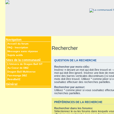
Navigation
Accueil du forum
Rechercher
FAQ
-
Inscription
Messages sans réponse
Sujets actifs
Sites de la communauté
QUESTION DE LA RECHERCHE
L’Univers de Dragon Ball GT
Rechercher par mots-clés:
Au Coeur de DBZ
Insérez
+
devant un mot qui doit être trouvé et
-
Dragon Ball Multiverse
mot qui doit être ignoré. Insérez une liste de mo
Fan-manga DBZ
entre des barres verticales discontinues
|
si seu
mots doit être trouvé. Utilisez * comme joker si 
RetroBallZ
souhaitez effectuer des recherches partielles.
Général
Rechercher par auteur:
Utilisez * comme joker si vous souhaitez effectu
recherches partielles.
PRÉFÉRENCES DE LA RECHERCHE
Rechercher dans les forums:
Sélectionnez le ou les forums dans lesquels vou